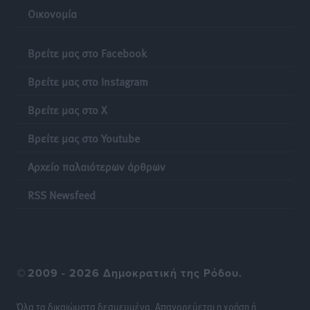
Οικονομία
Δεκατέσσερα ονόματα στο τραπέζι για το ψηφοδέλτιο
του ΠΑΣΟΚ στα Δωδεκάνησα
Βρείτε μας στο Facebook
Τοπικές Ειδήσεις
•
πριν 18 ώρες
Βρείτε μας στο Instagram
Πιλοτικό πρόγραμμα για την αντιμετώπιση του
Βρείτε μας στο X
λαγοκέφαλου σε Νότιο Αιγαίο και Κρήτη
Τοπικές Ειδήσεις
•
πριν 18 ώρες
Βρείτε μας στο Youtube
Αρχείο παλαιότερων άρθρων
Οι θαυματουργές Παναγίες της Δωδεκανήσου: Τα
προσωνύμια και οι θρύλοι
RSS Newsfeed
Ρεπορτάζ
•
πριν 18 ώρες
©
2009 - 2026 Δημοκρατική της Ρόδου.
Όλα τα δικαιώματα δεσμευμένα. Απαγορεύεται η χρήση ή