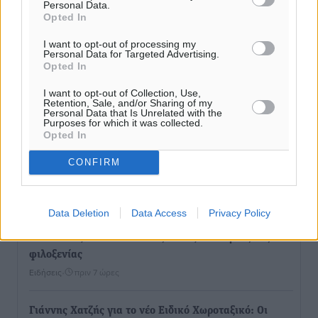
Δύο σχολεία της Λέρου αλλάζουν όψη με δωρεά
Personal Data.
Opted In
αγάπης για τα παιδιά
Τοπικές Ειδήσεις
•
πριν 7 ώρες
I want to opt-out of processing my
Personal Data for Targeted Advertising.
Opted In
Τουρισμός: Με θετικό πρόσημο έως τώρα η χρονιά,
παρά τα σκαμπανεβάσματα
I want to opt-out of Collection, Use,
Retention, Sale, and/or Sharing of my
Ειδήσεις
•
πριν 7 ώρες
Personal Data that Is Unrelated with the
Purposes for which it was collected.
Opted In
Χαρ. Ναβροζίδης στον RV «Σε τρία χρόνια θα είμαστε
CONFIRM
η πιο ψηφιακή Περιφέρεια της χώρας» Δημοπρατείται
το έργο ψηφιακού μετασχηματισμού
Τοπικές Ειδήσεις
•
πριν 7 ώρες
Data Deletion
Data Access
Privacy Policy
Airbnb vs ξενοδοχεία – Πώς αλλάζει ο χάρτης της
φιλοξενίας
Ειδήσεις
•
πριν 7 ώρες
Γιάννης Χατζής για το νέο Ειδικό Χωροταξικό: Οι