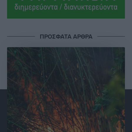
Τοπικές Ειδήσεις
•
πριν 14 ώρες
Σούπερ μάρκετ: Διευρύνεται η εθνική πρωτοβουλία
για τις τιμές – Eρχονται νέες συμμετοχές εταιρειών
Ειδήσεις
•
πριν 14 ώρες
ΠΡΟΣΦΑΤΑ ΑΡΘΡΑ
Συνελήφθησαν έξι άτομα για ηχορύπανση από
καταστήματα στο Νότιο Αιγαίο
Τοπικές Ειδήσεις
•
πριν 15 ώρες
15 Αυγούστου 2026: Πώς θα πληρωθούν όσοι
εργαστούν την αργία – Τι ισχύει για πενθήμερο,
εξαήμερο και άδειες
Ειδήσεις
•
πριν 15 ώρες
Πλούσιο πολιτιστικό πρόγραμμα τον Αύγουστο από
τον Δήμο Ρόδου
Πολιτιστικά
•
πριν 15 ώρες