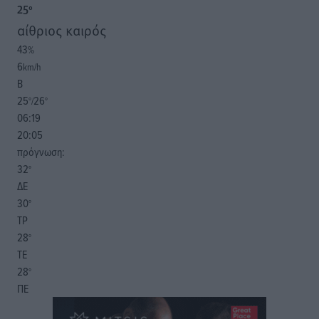
25
°
αίθριος καιρός
43
%
6
km/h
Β
25
26
°/
°
06:19
20:05
πρόγνωση:
32
°
ΔΕ
30
°
ΤΡ
28
°
ΤΕ
28
°
ΠΕ