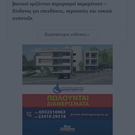
βασικοί οριζόντιοι περιορισμοί παραμένουν –
Κίνδυνος για επενδύσεις, περιουσίες και τοπική
ανάπτυξη
Τοπικές Ειδήσεις
•
πριν 7 ώρες
Περισσότερες ειδήσεις
Ευ. Τουρνάς: Απέναντι σε ακραία καιρικά φαινόμενα
δεν υπάρχουν περιθώρια εφησυχασμού
Ειδήσεις
•
πριν 8 ώρες
Στον Άγιο Νικόλαο Χάλκης ανοίγει ξανά το
ανανεωμένο εκκλησιαστικό μουσείο από τη Λέσχη
Lions Χάλκης
Τοπικές Ειδήσεις
•
πριν 8 ώρες
Ρόδος: «Βουλιάζει» από τουρίστες – Πάνω από 1 εκατ.
επιβάτες και 55 κρουαζιερόπλοια
Τοπικές Ειδήσεις
•
πριν 8 ώρες