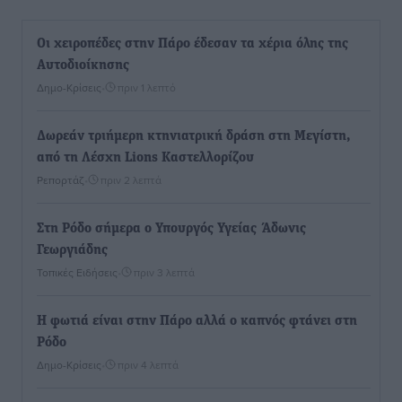
Οι χειροπέδες στην Πάρο έδεσαν τα χέρια όλης της
Αυτοδιοίκησης
Δημο-Κρίσεις
•
πριν 1 λεπτό
Δωρεάν τριήμερη κτηνιατρική δράση στη Μεγίστη,
από τη Λέσχη Lions Καστελλορίζου
Ρεπορτάζ
•
πριν 2 λεπτά
Στη Ρόδο σήμερα ο Υπουργός Υγείας Άδωνις
Γεωργιάδης
Τοπικές Ειδήσεις
•
πριν 3 λεπτά
Η φωτιά είναι στην Πάρο αλλά ο καπνός φτάνει στη
Ρόδο
Δημο-Κρίσεις
•
πριν 4 λεπτά