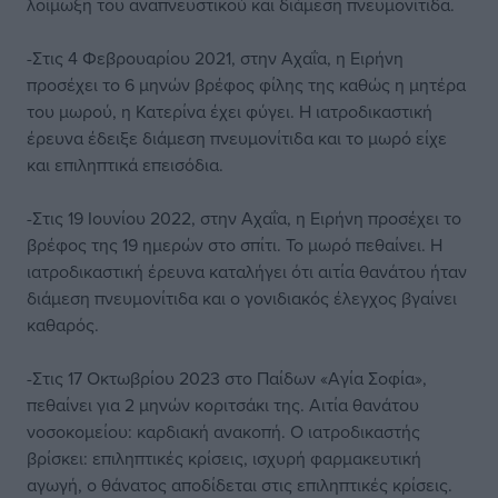
λοίμωξη του αναπνευστικού και διάμεση πνευμονίτιδα.
-Στις 4 Φεβρουαρίου 2021, στην Αχαΐα, η Ειρήνη
προσέχει το 6 μηνών βρέφος φίλης της καθώς η μητέρα
του μωρού, η Κατερίνα έχει φύγει. Η ιατροδικαστική
έρευνα έδειξε διάμεση πνευμονίτιδα και το μωρό είχε
και επιληπτικά επεισόδια.
-Στις 19 Ιουνίου 2022, στην Αχαΐα, η Ειρήνη προσέχει το
βρέφος της 19 ημερών στο σπίτι. Το μωρό πεθαίνει. Η
ιατροδικαστική έρευνα καταλήγει ότι αιτία θανάτου ήταν
διάμεση πνευμονίτιδα και ο γονιδιακός έλεγχος βγαίνει
καθαρός.
-Στις 17 Οκτωβρίου 2023 στο Παίδων «Αγία Σοφία»,
πεθαίνει για 2 μηνών κοριτσάκι της. Αιτία θανάτου
νοσοκομείου: καρδιακή ανακοπή. Ο ιατροδικαστής
βρίσκει: επιληπτικές κρίσεις, ισχυρή φαρμακευτική
αγωγή, ο θάνατος αποδίδεται στις επιληπτικές κρίσεις.