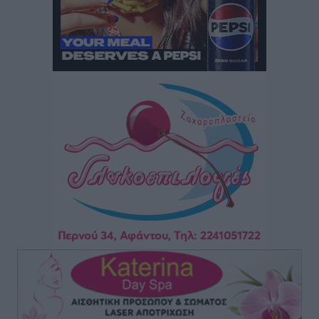
Οι συναντήσεις που είχε κατά την επίσκεψη του στη
Ρόδο ο Πρέσβης της Βραζιλίας στην Ελλάδα
Τοπικές Ειδήσεις
•
πριν 14 ώρες
Γερμανική αγορά: Έλλειψη προσιτών ξενοδοχείων
απειλεί τη ζήτηση για πακέτα διακοπών – Στο
επίκεντρο και η Ελλάδα
Ειδήσεις
•
πριν 14 ώρες
Νέο ξενοδοχείο στη Ρόδο για την H Hotels –
Χατζηλαζάρου – Προχωρά καινούργιο ξενοδοχείο
στην Κω
Τοπικές Ειδήσεις
•
πριν 14 ώρες
Αυτοκίνητο μπήκε παράνομα σε μονόδρομο στο
Μαστιχάρι – Αναποδογύρισε όχημα με μητέρα και
5χρονο παιδί
Τοπικές Ειδήσεις
•
πριν 15 ώρες