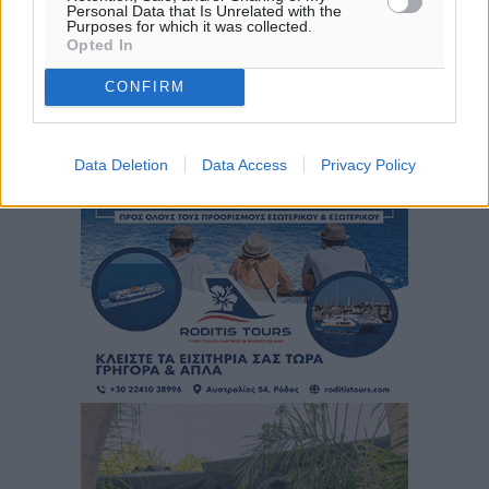
ΚΥ
Personal Data that Is Unrelated with the
Purposes for which it was collected.
29
°
Opted In
ΔΕ
30
CONFIRM
°
ΤΡ
Data Deletion
Data Access
Privacy Policy