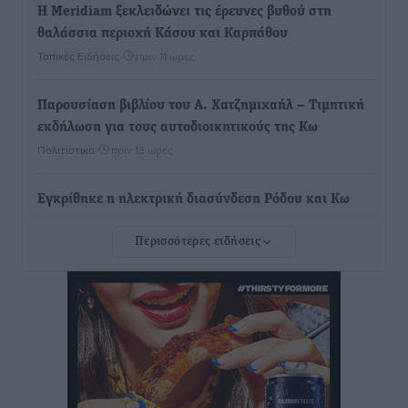
Η Meridiam ξεκλειδώνει τις έρευνες βυθού στη
θαλάσσια περιοχή Κάσου και Καρπάθου
Τοπικές Ειδήσεις
•
πριν 11 ώρες
Παρουσίαση βιβλίου του Α. Χατζημιχαήλ – Τιμητική
εκδήλωση για τους αυτοδιοικητικούς της Κω
Πολιτιστικά
•
πριν 13 ώρες
Εγκρίθηκε η ηλεκτρική διασύνδεση Ρόδου και Κω
μέσω υποβρύχιων καλωδίων με την ηπειρωτική
Περισσότερες ειδήσεις
Ελλάδα
Τοπικές Ειδήσεις
•
πριν 13 ώρες
Νέο ανακαινισμένο δημοτικό τουριστικό γραφείο
στην Πάτμο
Τοπικές Ειδήσεις
•
πριν 13 ώρες