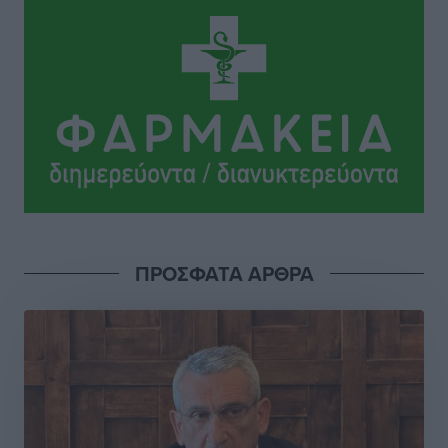
Κλεάνθης: Δουλειές μετά ευχαριστιών στο γήπεδο,
ατομικό για δύο
Αθλητικά
•
πριν 15 ώρες
Φοίβος: Εν αναμονή του Νίκου Λαζίδη
Αθλητικά
•
πριν 15 ώρες
Ιάλυσος Β’: Νωρίς νωρίς μπήκαν στα βάσανα της
προετοιμασίας
Αθλητικά
•
πριν 15 ώρες
ΠΡΟΣΦΑΤΑ ΑΡΘΡΑ
Εθνικός Αρχίπολης: Μεγάλο βήμα προόδου η ίδρυση
Ακαδημίας
Αθλητικά
•
πριν 15 ώρες
Ιππότες: Με το βλέμμα στραμμένο στο μέλλον
Αθλητικά
•
πριν 15 ώρες