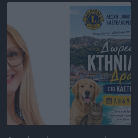
Απόψεις
•
πριν 18 ώρες
Στο νοσοκομείο της Ρόδου αύριο ο Άδωνις Γεωργιάδης
Τοπικές Ειδήσεις
•
πριν 18 ώρες
Φώτης Γιαννακός στον RV: Με αυξημένες πληρότητες
η Λέρος, στόχος η επιμήκυνση της τουριστικής σεζόν
στο νησί
Τοπικές Ειδήσεις
•
πριν 18 ώρες
Α.Σ. Ρόδος: Πρώτη… στην νέα σελίδα των «ελαφιών»
(φωτορεπορτάζ)
Αθλητικά
•
πριν 18 ώρες
Στίβος: Οι βαθμολογίες των συλλόγων της
Δωδεκανήσου
Αθλητικά
•
πριν 19 ώρες