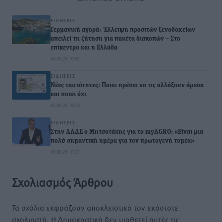
ΕΙΔΉΣΕΙΣ
Γερμανική αγορά: Έλλειψη προσιτών ξενοδοχείων
απειλεί τη ζήτηση για πακέτα διακοπών – Στο
επίκεντρο και η Ελλάδα
06.08.26 · 17:42
ΕΙΔΉΣΕΙΣ
Νέες ταυτότητες: Ποιοι πρέπει να τις αλλάξουν άμεσα
και ποιοι όχι
06.08.26 · 13:25
ΕΙΔΉΣΕΙΣ
Στην ΑΑΔΕ ο Μητσοτάκης για το myAGRO: «Είναι μια
πολύ σημαντική ημέρα για τον πρωτογενή τομέα»
06.08.26 · 11:37
Σχολιασμός Άρθρου
Τα σχόλια εκφράζουν αποκλειστικά τον εκάστοτε
σχολιαστή. Η Δημοκρατική δεν υιοθετεί αυτές τις