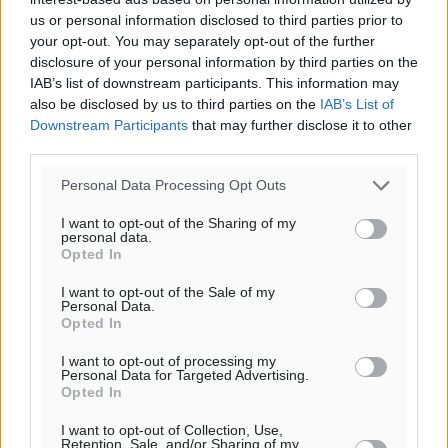
της Δημοκρατικής.
us or personal information disclosed to third parties prior to
your opt-out. You may separately opt-out of the further
disclosure of your personal information by third parties on the
IAB’s list of downstream participants. This information may
also be disclosed by us to third parties on the
IAB’s List of
Downstream Participants
that may further disclose it to other
o καιρός τώρα:
third parties.
25
°
Personal Data Processing Opt Outs
αίθριος καιρός
42
%
I want to opt-out of the Sharing of my
personal data.
13
km/h
Opted In
Δ
25
27
°/
°
I want to opt-out of the Sale of my
Personal Data.
06:18
Opted In
20:07
πρόγνωση:
I want to opt-out of processing my
Personal Data for Targeted Advertising.
31
°
Opted In
ΣΑ
I want to opt-out of Collection, Use,
29
°
Retention, Sale, and/or Sharing of my