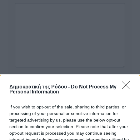
Δημοκρατική της Ρόδου -
Do Not Process My
Personal Information
Υπενθύμιση:
If you wish to opt-out of the sale, sharing to third parties, or
processing of your personal or sensitive information for
Για την μερική αναπαραγωγή της είδησης από άλλες
targeted advertising by us, please use the below opt-out
section to confirm your selection. Please note that after your
ιστοσελίδες είναι απαραίτητη η χρήση του παρακάτω
opt-out request is processed you may continue seeing
παρεχόμενου συνδέσμου παραπομπής προς το άρθρο
interest-based ads based on personal information utilized by