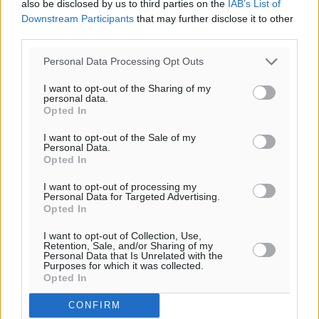
also be disclosed by us to third parties on the
IAB’s List of
Downstream Participants
that may further disclose it to other
third parties.
Personal Data Processing Opt Outs
I want to opt-out of the Sharing of my
personal data.
Opted In
I want to opt-out of the Sale of my
Ροή ειδήσεων
Personal Data.
Opted In
I want to opt-out of processing my
Τουρισμός: Με θετικό πρόσημο έως τώρα η χρονιά,
Personal Data for Targeted Advertising.
Opted In
παρά τα σκαμπανεβάσματα
Ειδήσεις
•
πριν 4 λεπτά
I want to opt-out of Collection, Use,
Retention, Sale, and/or Sharing of my
Personal Data that Is Unrelated with the
Purposes for which it was collected.
Χαρ. Ναβροζίδης στον RV «Σε τρία χρόνια θα είμαστε
Opted In
η πιο ψηφιακή Περιφέρεια της χώρας» Δημοπρατείται
το έργο ψηφιακού μετασχηματισμού
CONFIRM
Τοπικές Ειδήσεις
•
πριν 9 λεπτά