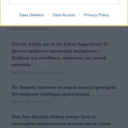
Data Deletion
Data Access
Privacy Policy
Airbnb vs ξενοδοχεία – Πώς αλλάζει ο χάρτης της
φιλοξενίας
Ειδήσεις
•
πριν 15 λεπτά
Γιάννης Χατζής για το νέο Ειδικό Χωροταξικό: Οι
βασικοί οριζόντιοι περιορισμοί παραμένουν –
Κίνδυνος για επενδύσεις, περιουσίες και τοπική
ανάπτυξη
Τοπικές Ειδήσεις
•
πριν 24 λεπτά
Ευ. Τουρνάς: Απέναντι σε ακραία καιρικά φαινόμενα
δεν υπάρχουν περιθώρια εφησυχασμού
Ειδήσεις
•
πριν 31 λεπτά
Στον Άγιο Νικόλαο Χάλκης ανοίγει ξανά το
ανανεωμένο εκκλησιαστικό μουσείο από τη Λέσχη