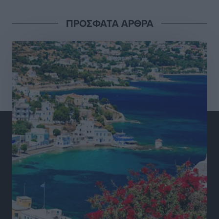
εργαστούν την αργία – Τι ισχύει για πενθήμερο,
εξαήμερο και άδειες
ΠΡΟΣΦΑΤΑ ΑΡΘΡΑ
Ειδήσεις
•
πριν 8 ώρες
Πλούσιο πολιτιστικό πρόγραμμα τον Αύγουστο από
τον Δήμο Ρόδου
Πολιτιστικά
•
πριν 8 ώρες
Βασίλης Υψηλάντης: Ξεμπλοκάρει η έκδοση και
παραχώρηση οριστικών τίτλων κυριότητας για 224
εργατικές κατοικίες στη Ρόδο
Τοπικές Ειδήσεις
•
πριν 8 ώρες
ΣΕΓΑΣ: Πιστώθηκαν τα έξοδα μετακίνησης του
Πανελληνίου Πρωταθλήματος Κ20 στα σωματεία
Αθλητικά
•
πριν 8 ώρες
Ευρωπαϊκό Πρωτάθλημα Στίβου: Πότε αγωνίζονται η