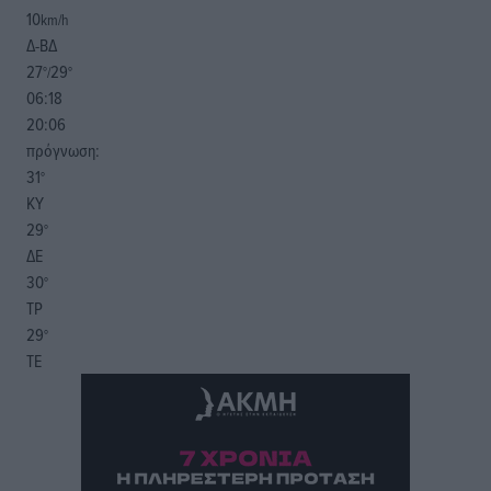
10
km/h
Δ-ΒΔ
27
29
°/
°
06:18
20:06
πρόγνωση:
31
°
ΚΥ
29
°
ΔΕ
30
°
ΤΡ
29
°
ΤΕ