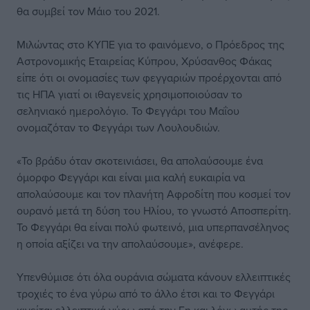
θα συμβεί τον Μάιο του 2021.
Μιλώντας στο ΚΥΠΕ για το φαινόμενο, ο Πρόεδρος της
Αστρονομικής Εταιρείας Κύπρου, Χρύσανθος Φάκας
είπε ότι οι ονομασίες των φεγγαριών προέρχονται από
τις ΗΠΑ γιατί οι ιθαγενείς χρησιμοποιούσαν το
σεληνιακό ημερολόγιο. Το Φεγγάρι του Μαΐου
ονομαζόταν το Φεγγάρι των Λουλουδιών.
«Το βράδυ όταν σκοτεινιάσει, θα απολαύσουμε ένα
όμορφο Φεγγάρι και είναι μια καλή ευκαιρία να
απολαύσουμε και τον πλανήτη Αφροδίτη που κοσμεί τον
ουρανό μετά τη δύση του Ηλίου, το γνωστό Αποσπερίτη.
Το Φεγγάρι θα είναι πολύ φωτεινό, μια υπερπανσέληνος
η οποία αξίζει να την απολαύσουμε», ανέφερε.
Υπενθύμισε ότι όλα ουράνια σώματα κάνουν ελλειπτικές
τροχιές το ένα γύρω από το άλλο έτσι και το Φεγγάρι