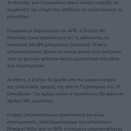
Το Φεγγάρι των Λουλουδιών όπως αλλιώς ονομάζεται,
συμβολίζει την εποχή που ανθίζουν τα λουλούδια και το
μήνα Μάιο.
Σύμφωνα με δημοσίευμα του ΑΠΕ, η Σελήνη θα
πλησιάσει ξανά περισσότερο τη Γη, φθάνοντας σε
απόσταση 361.184 χιλιομέτρων (περίγειο). Όταν η
υπερπανσέληνος βρίσκεται ακόμη κοντά στον ορίζοντα,
τότε το φεγγάρι φαίνεται ακόμη μεγαλύτερο στα μάτια
των παρατηρητών.
Αντίθετα, η Σελήνη θα βρεθεί στο πιο μακρινό σημείο
της ελλειπτικής τροχιάς της από τη Γη (απόγειο) στις 31
Οκτωβρίου. Την ημέρα εκείνη η πανσέληνος θα φαίνεται
σχεδόν 14% μικρότερη.
Ο όρος υπερπανσέληνος (supermoon) δεν είναι
επιστημονικός, αλλά δημιούργημα του αστρολόγου
Ρίτσαρντ Νόλε από το 1979. Η επόμενη υπερπανσέληνος