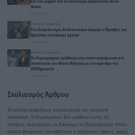
και στο κεφάλι του σε εστιατόριο ακούγοντας Άννα
Βίσση
05.08.26 · 18:28
ΤΟΠΙΚΈΣ ΕΙΔΉΣΕΙΣ
Στο Επιμελητήριο Δωδεκανήσου σήμερα ο Πρέσβης της
Βραζιλίας Laudemar Aguiar
05.08.26 · 17:58
ΤΟΠΙΚΈΣ ΕΙΔΉΣΕΙΣ
To δημογραφικό πρόβλημα στα νησιά κυριάρχησε στη
συνάντηση του Φώτη Μάγγου με τον πρόεδρο της
HOPEgenesis
05.08.26 · 17:48
Σχολιασμός Άρθρου
Τα σχόλια εκφράζουν αποκλειστικά τον εκάστοτε
σχολιαστή. Η Δημοκρατική δεν υιοθετεί αυτές τις
απόψεις. Διατηρούμε το δικαίωμα να διαγράψουμε όποια
σχόλια θεωρούμε προσβλητικά ή περιέχουν ύβρεις, χωρίς