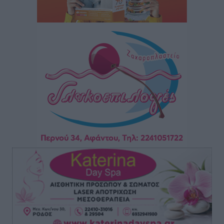
οικογενειακές διακοπές του
Τοπικές Ειδήσεις
•
πριν 12 ώρες
Ο γεωεντοπισμός μέσω 112 «έσωσε» Δανό περιπατητή
στη Ρόδο
Τοπικές Ειδήσεις
•
πριν 12 ώρες
Σύμη: Ανασύρθηκε σορός άνδρα – Εξετάζεται αν είναι
ο 8ος Γερμανός που αγνοούνταν μετά την παράσυρσή
ιστιοφόρου
Τοπικές Ειδήσεις
•
πριν 12 ώρες
Ερώτηση στην Ευρωπαϊκή Επιτροπή για τις
αλλεπάλληλες πυρκαγιές που ξεσπούν από μονάδες
ανακύκλωσης και ΧΥΤΑ και την επικίνδυνη έκθεση
σε καρκινογόνες τοξικές ουσίες
Ειδήσεις
•
πριν 12 ώρες