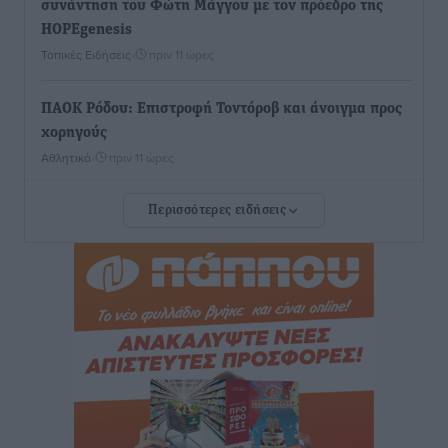
συνάντηση του Φώτη Μάγγου με τον πρόεδρο της
HOPEgenesis
Τοπικές Ειδήσεις
•
πριν 11 ώρες
ΠΑΟΚ Ρόδου: Επιστροφή Τοντόροβ και άνοιγμα προς
χορηγούς
Αθλητικά
•
πριν 11 ώρες
Περισσότερες ειδήσεις
Rhodes Beyond Summer – Εκεί που το καλοκαίρι
είναι μόνο η αρχή
Τοπικές Ειδήσεις
•
πριν 11 ώρες
Κικίλιας: Μειώθηκαν κατά 34% οι μεταναστευτικές
ροές στα θαλάσσια σύνορα
Ειδήσεις
•
πριν 11 ώρες
Κως: Γερμανός τουρίστας κέρδισε αποζημίωση 900
ευρώ επειδή δεν βρήκε ξαπλώστρες στις