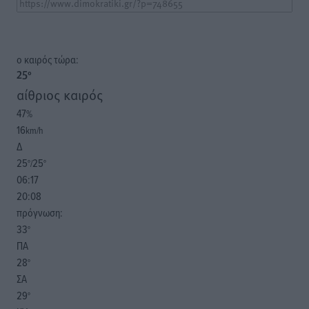
o καιρός τώρα:
25
°
αίθριος καιρός
47
%
16
km/h
Δ
25
25
°/
°
06:17
20:08
πρόγνωση:
33
°
ΠΑ
28
°
ΣΑ
29
°