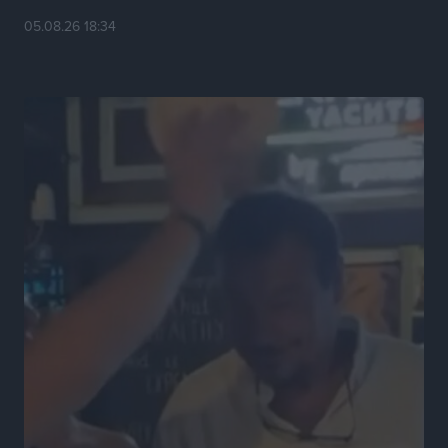
05.08.26 18:34
ΕΠΟ: Προεπιλογές κοριτσιών Κ15 και Κ14 σε 12 πόλεις
Αθλητικά
•
πριν 15 ώρες
Α.Ο. Σταματίου: Τέλος ο Γιάννης Τσέρκης
Αθλητικά
•
πριν 16 ώρες
Η Aegean Regatta ανοίγει πανιά για 25η φορά στο
Βόρειοανατολικό Αιγαίο
Αθλητικά
•
πριν 16 ώρες
Στήριξη των πυροπλήκτων από την Ένωση Εταιρειών
Διαχείρισης Απαιτήσεων από Δάνεια και Πιστώσεις
Ειδήσεις
•
πριν 16 ώρες
Μαραθώνιος Ρόδου: Συνεχίζεται μέχρι το 2030 η
άκρως επιτυχημένη συνεργασία με την TUI