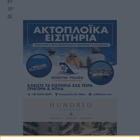
ΚΥ
30
°
ΔΕ