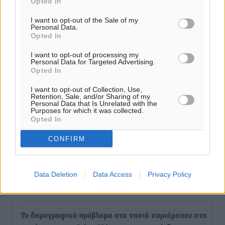
Opted In
Ελλάδα
I want to opt-out of the Sale of my
Ειδήσεις
•
πριν 10 ώρες
Personal Data.
Opted In
Ο.Φ. Ιστρίου: Καρέ ανανεώσεων σε άξονα και
I want to opt-out of processing my
μετόπισθεν
Personal Data for Targeted Advertising.
Opted In
Αθλητικά
•
πριν 10 ώρες
I want to opt-out of Collection, Use,
Retention, Sale, and/or Sharing of my
Επικός Εργκίν Αταμάν στη Σύμη: Έσπασε πιάτα μέχρι
Personal Data that Is Unrelated with the
Purposes for which it was collected.
και στο κεφάλι του σε εστιατόριο ακούγοντας Άννα
Opted In
Βίσση
Τοπικές Ειδήσεις
•
πριν 11 ώρες
CONFIRM
Στο Επιμελητήριο Δωδεκανήσου σήμερα ο Πρέσβης
Data Deletion
Data Access
Privacy Policy
της Βραζιλίας Laudemar Aguiar
Τοπικές Ειδήσεις
•
πριν 11 ώρες
To δημογραφικό πρόβλημα στα νησιά κυριάρχησε στη