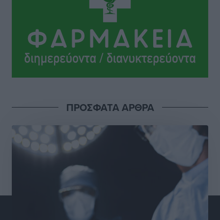
παρόντες, πάει κανονικά στον Σωτήρα
Αθλητικά
•
πριν 12 ώρες
Ανατροπές στη Δημοτική Επιτροπή Ρόδου μετά την
ανεξαρτητοποίηση του Μιχαήλ Κορδίνα
Τοπικές Ειδήσεις
•
πριν 13 ώρες
Απόλλωνας Καλυθιών: Πιστός στρατιώτης του ο
ΠΡΟΣΦΑΤΑ ΑΡΘΡΑ
Σουηδός του!
Αθλητικά
•
πριν 13 ώρες
Χατζηβασιλείου: Προτεραιότητα της ΕΕ η προστασία
των εξωτερικών συνόρων
Ειδήσεις
•
πριν 13 ώρες
Κάρπαθος: Το πιο υποτιμημένο νησί είναι ένας
κρυφός παράδεισος στα Δωδεκάνησα