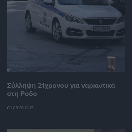
Ακρίβεια: Σημαντικές οι διατακτικές σίτισης για 3
στους 4 εργαζομένους
Ειδήσεις
•
πριν 7 ώρες
Κινητοποίηση της Πυροσβεστικής στην Κάρπαθο, για
τη φωτιά στην περιοχή Σάνταλο
Τοπικές Ειδήσεις
•
πριν 7 ώρες
Η Ρόδος μπαίνει στη διεκδίκηση για τη Μεσογειακή
Πρωτεύουσα Πολιτισμού και Διαλόγου 2028
Τοπικές Ειδήσεις
•
πριν 7 ώρες
Σύλληψη 21χρονου για ναρκωτικά
στη Ρόδο
Σύμη: Στον 8ο αγνοούμενο Γερμανό τουρίστα ανήκει η
σορός που εντοπίστηκε
06.08.26 14:13
Τοπικές Ειδήσεις
•
πριν 7 ώρες
Η σιωπηρή παράταση του Ταμείου Ανάκαμψης για
την Ελλάδα