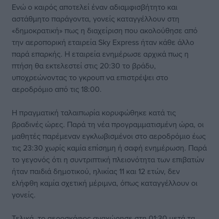
Ενώ ο καιρός αποτελεί έναν αδιαμφισβήτητο και
αστάθμητο παράγοντα, γονείς καταγγέλλουν στη
«δημοκρατική» πως η διαχείριση που ακολούθησε από
την αεροπορική εταιρεία Sky Express ήταν κάθε άλλο
παρά επαρκής. Η εταιρεία ενημέρωσε αρχικά πως η
πτήση θα εκτελεστεί στις 20:30 το βράδυ,
υποχρεώνοντας το γκρουπ να επιστρέψει στο
αεροδρόμιο από τις 18:00.
Η πραγματική ταλαιπωρία κορυφώθηκε κατά τις
βραδινές ώρες. Παρά τη νέα προγραμματισμένη ώρα, οι
μαθητές παρέμεναν εγκλωβισμένοι στο αεροδρόμιο έως
τις 23:30 χωρίς καμία επίσημη ή σαφή ενημέρωση. Παρά
το γεγονός ότι η συντριπτική πλειονότητα των επιβατών
ήταν παιδιά δημοτικού, ηλικίας 11 και 12 ετών, δεν
ελήφθη καμία σχετική μέριμνα, όπως καταγγέλλουν οι
γονείς.
Τελικά, το αεροσκάφος αναχώρησε στη 01:30 μετά τα