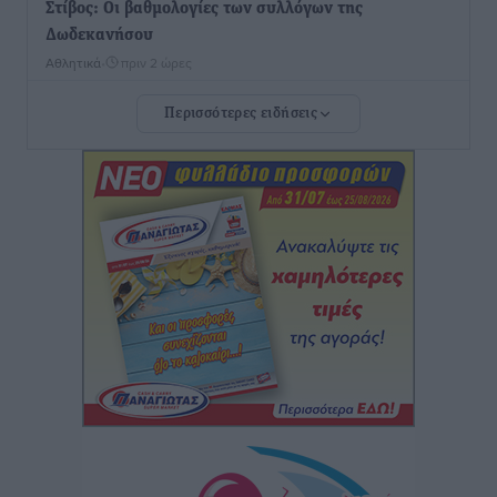
Στίβος: Οι βαθμολογίες των συλλόγων της
Δωδεκανήσου
Αθλητικά
•
πριν 2 ώρες
Περισσότερες ειδήσεις
Νέες ταυτότητες: Ποιοι πρέπει να τις αλλάξουν άμεσα
και ποιοι όχι
Ειδήσεις
•
πριν 2 ώρες
Στον Ιπποκράτη η Μαρία Βλάχου
Αθλητικά
•
πριν 2 ώρες
Οικονομική ενίσχυση για συντήρηση στο κλειστό της
Καρπάθου
Αθλητικά
•
πριν 2 ώρες
Στάθης Αντωνάς: Ένα βήμα πριν από επαγγελματικό
συμβόλαιο πυγμαχίας με MTGP και BXGP για Ευρώπη
και Αυστραλία