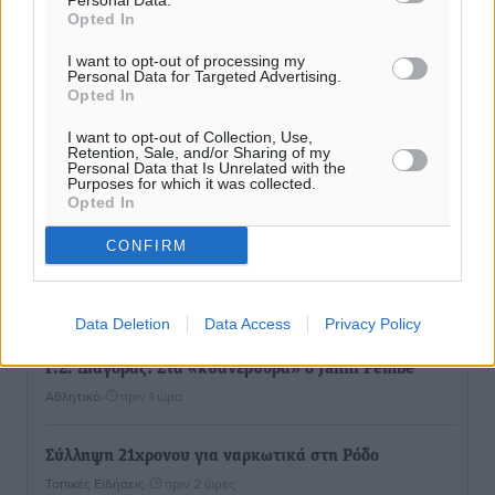
Personal Data.
Opted In
I want to opt-out of processing my
Personal Data for Targeted Advertising.
Opted In
I want to opt-out of Collection, Use,
Retention, Sale, and/or Sharing of my
Personal Data that Is Unrelated with the
Purposes for which it was collected.
Opted In
CONFIRM
Ροή ειδήσεων
Data Deletion
Data Access
Privacy Policy
Γ.Σ. Διαγόρας: Στα «κυανέρυθρα» ο Janni Pembe
Αθλητικά
•
πριν 1 ώρα
Σύλληψη 21χρονου για ναρκωτικά στη Ρόδο
Τοπικές Ειδήσεις
•
πριν 2 ώρες