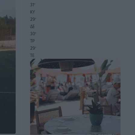
31
°
ΚΥ
29
°
ΔΕ
30
°
ΤΡ
29
°
ΤΕ