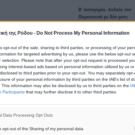
Β’ κατηγορία: Αυλαία την
Παρασκευή με δύο ματς
Με δύο παιχνίδια θα ανοίξε
ική της Ρόδου -
Do Not Process My Personal Information
Παρασκευή η αυλαία της 2
αγωνιστικής…
to opt-out of the sale, sharing to third parties, or processing of your per
formation for targeted advertising by us, please use the below opt-out s
r selection. Please note that after your opt-out request is processed y
eing interest-based ads based on personal information utilized by us or
ματα αναζήτησης
disclosed to third parties prior to your opt-out. You may separately opt-
losure of your personal information by third parties on the IAB’s list of
ε μας στο Google News ★ ↗
. This information may also be disclosed by us to third parties on the
IA
Participants
that may further disclose it to other third parties.
ήστε
l Data Processing Opt Outs
o opt-out of the Sharing of my personal data.
ΙΑΒΑΣΕ ΕΠΙΣΗΣ