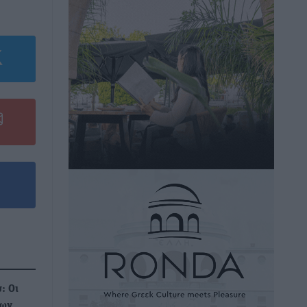
: Οι
λων