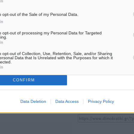
In
ΑΘΛΗΤΙΚΆ
ΑΘΛΗΤΙΚΆ
o opt-out of the Sale of my Personal Data.
Χωρίς υποχρεωτική παρουσία
ΣΕΓΑΣ: Πιστώθηκαν τα έξο
In
μικρών στη 12άδα
μετακίνησης του Πανελλη
Πρωταθλήματος Κ20 στα σ
8.08.26 · 12:00
to opt-out of processing my Personal Data for Targeted
08.08.26 · 10:51
ing.
In
Υπενθύμιση:
o opt-out of Collection, Use, Retention, Sale, and/or Sharing
ersonal Data that Is Unrelated with the Purposes for which it
lected.
Για την μερική αναπαραγωγ
In
ή. Η Δημοκρατική δεν υιοθετεί
είδησης από άλλες ιστοσελ
υμε όποια σχόλια θεωρούμε
CONFIRM
είναι απαραίτητη η χρήση 
οίηση. Χρήστες που δεν τηρούν
παρακάτω παρεχόμενου
συνδέσμου παραπομπής πρ
Data Deletion
Data Access
Privacy Policy
άρθρο της Δημοκρατικής.