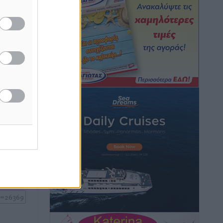
καιρικά φαινόμενα δεν υπάρχουν
περιθώρια εφησυχασμού
δα
Ειδήσεις
•
πριν 3 ώρες
νίου
ωματεία
Στον Άγιο Νικόλαο Χάλκης ανοίγει
ξανά το ανανεωμένο εκκλησιαστικό
μουσείο από τη Λέσχη Lions Χάλκης
Τοπικές Ειδήσεις
•
πριν 3 ώρες
ή της
Ρόδος: «Βουλιάζει» από τουρίστες –
ίδες
Πάνω από 1 εκατ. επιβάτες και 55
του
κρουαζιερόπλοια
Τοπικές Ειδήσεις
•
πριν 3 ώρες
ος το
Γ’ Εθνική Κατηγορία: Οι ημερομηνίες
των αγωνιστικών της κανονικής
περιόδου
Αθλητικά
•
πριν 8 ώρες