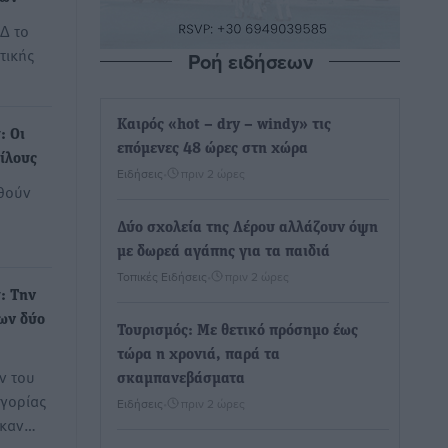
Δ το
τικής
Ροή ειδήσεων
Καιρός «hot – dry – windy» τις
: Οι
επόμενες 48 ώρες στη χώρα
ίλους
Ειδήσεις
•
πριν 2 ώρες
χθούν
Δύο σχολεία της Λέρου αλλάζουν όψη
με δωρεά αγάπης για τα παιδιά
Τοπικές Ειδήσεις
•
πριν 2 ώρες
: Την
ων δύο
Τουρισμός: Με θετικό πρόσημο έως
τώρα η χρονιά, παρά τα
ν του
σκαμπανεβάσματα
ηγορίας
Ειδήσεις
•
πριν 2 ώρες
ηκαν…