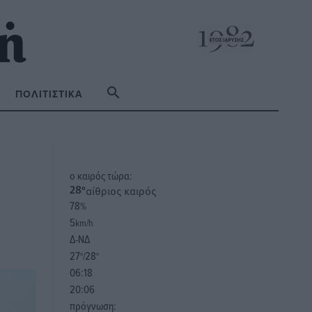
ΠΟΛΙΤΙΣΤΙΚΆ
o καιρός τώρα:
αίθριος καιρός
28
°
78
%
5
km/h
Δ-ΝΔ
27
28
°/
°
06:18
20:06
πρόγνωση: