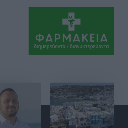
Τα Γλυπτά του Παρθενώνα ως
προσωπικό δώρο στον Τραμπ
Δημο-Κρίσεις
•
πριν 9 ώρες
Το στενό της Κρεμαστής μπήκε στη
λίστα των 7 θαυμάτων της αναμονής
Δημο-Κρίσεις
•
πριν 9 ώρες
ΣΕΤΕ: Σημαντική θεσμική εξέλιξη η
ΚΥΑ για το ΕΧΠ για τον τουρισμό
Ειδήσεις
•
πριν 9 ώρες
Γ. Χατζημάρκος: “Δύο μεγάλες
δεσμεύσεις Γεωργιάδη” – Κίνητρα για
τους γιατρούς των νησιών και
συνεργασία Ρόδου με το Αττικόν για το
Ακτινοθεραπευτικό
Τοπικές Ειδήσεις
•
πριν 9 ώρες