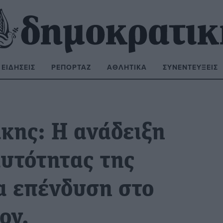
ΕΙΔΉΣΕΙΣ
ΡΕΠΟΡΤΆΖ
ΑΘΛΗΤΙΚΆ
ΣΥΝΕΝΤΕΎΞΕΙΣ
ΝΑΖΉΤΗΣΗ:
κης: Η ανάδειξη
αυτότητας της
α επένδυση στο
ον.