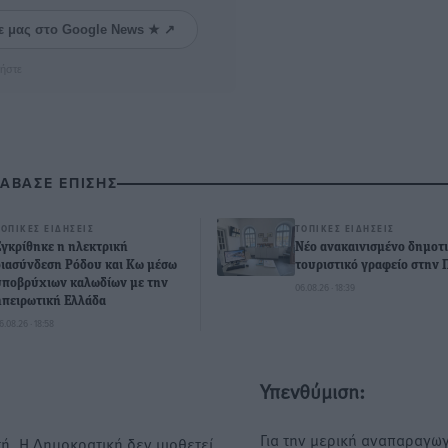
ε μας στο Google News ★ ↗
ήστε
ΙΑΒΑΣΕ ΕΠΙΣΗΣ
ΤΟΠΙΚΈΣ ΕΙΔΉΣΕΙΣ
ΤΟΠΙΚΈΣ ΕΙΔΉΣΕΙΣ
Εγκρίθηκε η ηλεκτρική
Νέο ανακαινισμένο δημοτ
διασύνδεση Ρόδου και Κω μέσω
τουριστικό γραφείο στην 
υποβρύχιων καλωδίων με την
06.08.26 · 18:39
ηπειρωτική Ελλάδα
6.08.26 · 18:58
Υπενθύμιση:
Για την μερική αναπαραγωγ
ή. Η Δημοκρατική δεν υιοθετεί