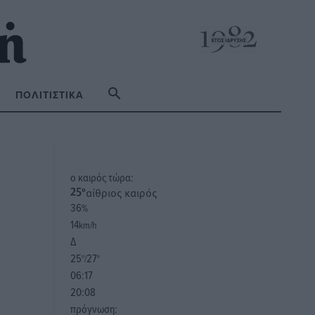
ΠΟΛΙΤΙΣΤΙΚΆ
o καιρός τώρα:
αίθριος καιρός
25
°
36
%
14
km/h
Δ
25
27
°/
°
06:17
20:08
πρόγνωση: