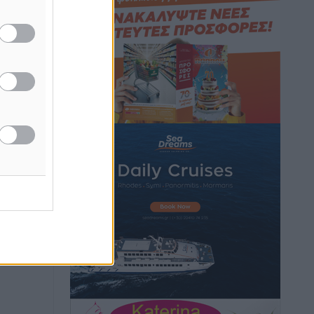
Hotels – Χατζηλαζάρου – Προχωρά
καινούργιο ξενοδοχείο στην Κω
Τοπικές Ειδήσεις
•
πριν 6 ώρες
Αυτοκίνητο μπήκε παράνομα σε
μονόδρομο στο Μαστιχάρι –
Αναποδογύρισε όχημα με μητέρα και
5χρονο παιδί
Τοπικές Ειδήσεις
•
πριν 6 ώρες
“Η Ευρώπη αντιμετώπιζε το
προσφυγικό σαν ταινία τρόμου” – Η
συγκλονιστική μαρτυρία της Χαρούλας
Γιασιράνη στον RV για τα γεγονότα που
οδήγησαν στο Σύμφωνο της Λέρου
Τοπικές Ειδήσεις
•
πριν 6 ώρες
Συναυλία με τον Γιάννη Κότσιρα στις