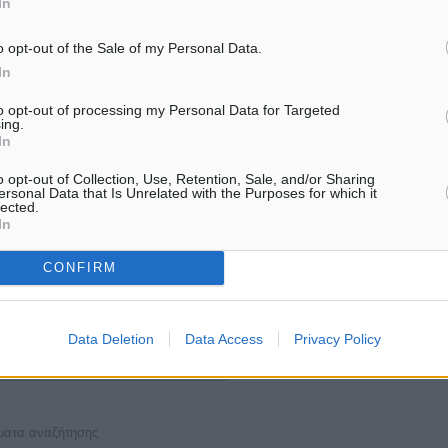
In
αφορμή την επίσκεψη…
o opt-out of the Sale of my Personal Data.
In
to opt-out of processing my Personal Data for Targeted
ing.
In
o opt-out of Collection, Use, Retention, Sale, and/or Sharing
ersonal Data that Is Unrelated with the Purposes for which it
lected.
In
CONFIRM
Data Deletion
Data Access
Privacy Policy
αυτότητα
ματα αναζήτησης