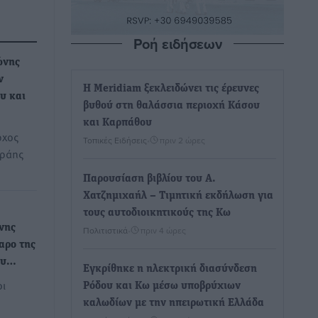
Ροή ειδήσεων
ώνης
ν
Η Meridiam ξεκλειδώνει τις έρευνες
υ και
βυθού στη θαλάσσια περιοχή Κάσου
και Καρπάθου
ρχος
Τοπικές Ειδήσεις
•
πριν 2 ώρες
υράης
Παρουσίαση βιβλίου του Α.
Χατζημιχαήλ – Τιμητική εκδήλωση για
τους αυτοδιοικητικούς της Κω
νης
Πολιτιστικά
•
πριν 4 ώρες
αρο της
που…
Εγκρίθηκε η ηλεκτρική διασύνδεση
οι
Ρόδου και Κω μέσω υποβρύχιων
καλωδίων με την ηπειρωτική Ελλάδα