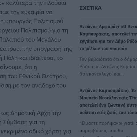
υν καλύτερα την πλούσια
ΣΧΕΤΙΚΆ
αμε την ευκαιρία να
 η υπουργός Πολιτισμού
Αντώνης Αρφαράς: «Ο Αντ
ργείου Πολιτισμού για τη
Καμπουράκης, αποτελεί τη
 Παλατιού του Μεγάλου
εγγύηση για τον Δήμο Ρόδο
Θεάτρου, την υπογραφή της
το μέλλον του νησιού»
Πόλη και ιδιαίτερα, το
Την βεβαιότητα ότι ο δήμα
ίνουμε, ότι η
Ρόδου, κ. Αντώνης Καμπο
θα επανεκλεγεί και…
ση του Εθνικού Θεάτρου,
βαση με τον ανάδοχο του
Αντώνης Καμπουράκης: Το
Μουσείο Νεοελληνικής Τέχ
αποτελεί ένα ζωντανό κύττ
 ως Δημοτική Αρχή την
πολιτιστικής ζωής του τό
ή Σύμβαση για τη
"Είμαστε περήφανοι γιατί 
εκριμένο οδικό χάρτη για
παρεμβάσεις που θα