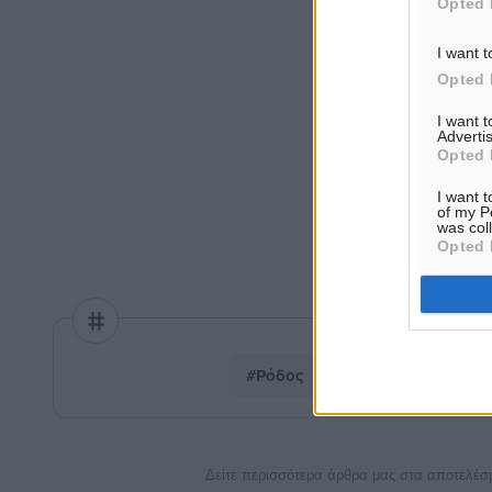
Opted 
I want t
Opted 
I want 
Advertis
Opted 
I want t
of my P
was col
Opted 
#Ρόδος
#Πολιτισμός
#Τ
Δείτε περισσότερα άρθρα μας στα αποτελέσ