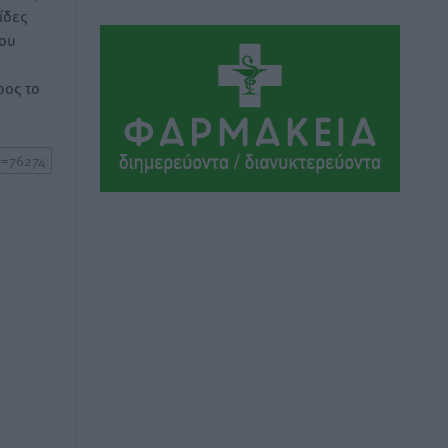
Αθλητικά
•
πριν 6 ώρες
ίδες
του
Ιάλυσος Β’: Νωρίς νωρίς μπήκαν στα
ος το
βάσανα της προετοιμασίας
Αθλητικά
•
πριν 6 ώρες
Εθνικός Αρχίπολης: Μεγάλο βήμα
προόδου η ίδρυση Ακαδημίας
Αθλητικά
•
πριν 6 ώρες
Ιππότες: Με το βλέμμα στραμμένο στο
μέλλον
Αθλητικά
•
πριν 7 ώρες
ΠΑΜΕ ΣΤΟΙΧΗΜΑ: Περισσότερα από 95
εκατομμύρια ευρώ σε κέρδη μοίρασε
τον Ιούλιο
Αθλητικά
•
πριν 7 ώρες