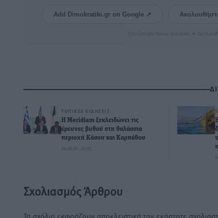
Add Dimokratiki.gr on Google ↗
Ακολουθήστ
Στο Google News πατήστε ★ Ακολουθ
Δ
ΤΟΠΙΚΈΣ ΕΙΔΉΣΕΙΣ
Η Meridiam ξεκλειδώνει τις
έρευνες βυθού στη θαλάσσια
περιοχή Κάσου και Καρπάθου
06.08.26 · 20:49
0
Σχολιασμός Άρθρου
Τα σχόλια εκφράζουν αποκλειστικά τον εκάστοτε σχολιαστ