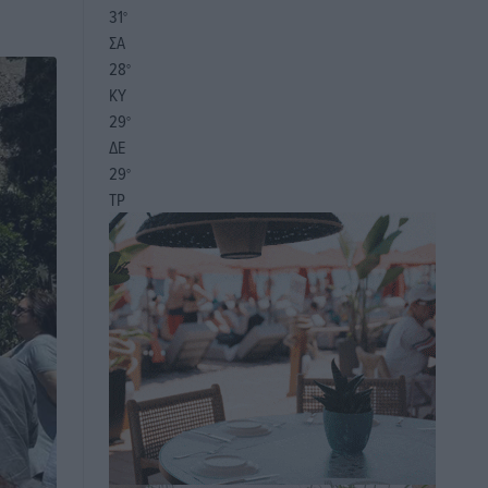
31
°
ΣΑ
28
°
ΚΥ
29
°
ΔΕ
29
°
ΤΡ