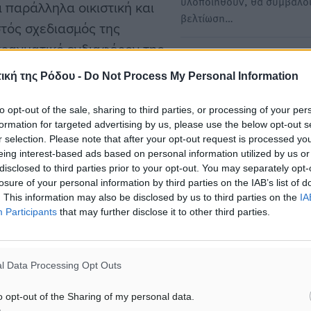
υλοποιηθούν, θα συμβάλο
 παράλληλα οικιστική και
βελτίωση…
στός σχεδιασμός της
 πραγματικό ενδιαφέρον της
Αντώνης Β. Καμπουράκης:
υπουργείου Πολιτισμού,
Rhodes Marathon αποτελεί
ική της Ρόδου -
Do Not Process My Personal Information
σημαντικό θεσμό για τη Ρό
και μια διοργάνωση…
to opt-out of the sale, sharing to third parties, or processing of your per
formation for targeted advertising by us, please use the below opt-out s
Ο τ.Δήμαρχος Ρόδου κ. Αν
r selection. Please note that after your opt-out request is processed y
Β.Καμπουράκης δήλωσε τα
eing interest-based ads based on personal information utilized by us or
Ο TUI Rhodes…
disclosed to third parties prior to your opt-out. You may separately opt-
losure of your personal information by third parties on the IAB’s list of
. This information may also be disclosed by us to third parties on the
IA
Αντώνης Καμπουράκης: Η
Participants
that may further disclose it to other third parties.
επίσκεψη του Πρωθυπουρ
Κυριάκου Μητσοτάκη στη 
αποτελεί άλλη μία ευκαιρία
l Data Processing Opt Outs
να…
Ο τέως δήμαρχος Ρόδου κ.
o opt-out of the Sharing of my personal data.
Αντώνης Β Καμπουράκης μ