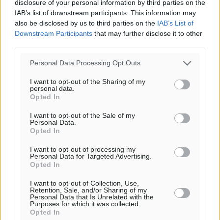
disclosure of your personal information by third parties on the
IAB’s list of downstream participants. This information may
also be disclosed by us to third parties on the
IAB’s List of
Downstream Participants
that may further disclose it to other
third parties.
Personal Data Processing Opt Outs
I want to opt-out of the Sharing of my
personal data.
Opted In
I want to opt-out of the Sale of my
Personal Data.
Ροή ειδήσεων
Opted In
I want to opt-out of processing my
Personal Data for Targeted Advertising.
Έφυγε από τη ζωή ο επί σειρά ετών εφημέριος στον
Opted In
ιερό Ναό του Αγίου Νικολάου Παστίδας Μιχαήλ
Καψάλης
I want to opt-out of Collection, Use,
Retention, Sale, and/or Sharing of my
Τοπικές Ειδήσεις
•
πριν 16 ώρες
Personal Data that Is Unrelated with the
Purposes for which it was collected.
Opted In