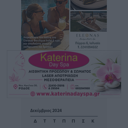
Δυνάμεις στη νήσο Ρω
Τοπικές Ειδήσεις
•
πριν 22 ώρες
Συνεχίζεται η έξοδος του Αυγούστου – Πάνω από
34.000 αναχωρούν σήμερα μόνο από τον Πειραιά
Ειδήσεις
•
πριν 22 ώρες
Μόνιμες θέσεις στους παιδικούς σταθμούς: Οι
προϋποθέσεις, η 24μηνη εμπειρία και οι προθεσμίες
για τους δήμους
Τοπικές Ειδήσεις
•
πριν 22 ώρες
Δεύτερη πηγή εισοδήματος για τους επαγγελματίες
ψαράδες ο αλιευτικός τουρισμός
Ειδήσεις
•
πριν 22 ώρες
Δεκέμβριος 2024
Μαρία Εκμεκτσίογλου: Η πίστη μου είναι το
Δ
Τ
Τ
Π
Π
Σ
Κ
μεγαλύτερο στήριγμα μου – Το προσκύνημα στην ιερά