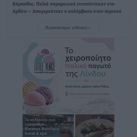
Κάρπαθος: Παλιά πυρομαχικά εντοπίστηκαν στο
Αρδάνι – Απαγορεύτηκε η κολύμβηση στην περιοχή
Τοπικές Ειδήσεις
•
πριν 20 ώρες
Περισσότερες ειδήσεις
Τουρνάς για φωτιές: «Κανένα περιθώριο
εφησυχασμού» – Σε πλήρη ετοιμότητα ο μηχανισμός
Ειδήσεις
•
πριν 21 ώρες
Καιρός: Επιμένουν οι υψηλές θερμοκρασίες – Ισχυρά
μελτέμια έως 9 μποφόρ, σε «Red Code» 6 περιοχές
Τοπικές Ειδήσεις
•
πριν 21 ώρες
Τα φοιτητικά ενοίκια «τινάζουν στον αέρα» τους
οικογενειακούς προϋπολογισμούς
Ειδήσεις
•
πριν 21 ώρες
Δύο νέοι ξενώνες παραδόθηκαν στις Ένοπλες