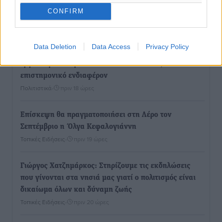
Αποκαλυπτήρια για την «Ατζέντα 2030» από το βήμα
CONFIRM
της ΔΕΘ
Ειδήσεις
•
πριν 18 ώρες
Data Deletion
Data Access
Privacy Policy
Από την παράδοση της Ρόδου στα ερευνητικά
εργαστήρια: Το μελεκούνι αποκτά διεθνές
επιστημονικό ενδιαφέρον
Πολιτιστικά
•
πριν 18 ώρες
Επίσκεψη θα πραγματοποιήσει στη Λέρο τον
Σεπτέμβριο η Όλγα Κεφαλογιάννη
Τοπικές Ειδήσεις
•
πριν 19 ώρες
Γιώργος Χατζημάρκος: Στηρίζουμε τις εκδηλώσεις
που γίνονται στα νησιά μας γιατί ο πολιτισμός είναι
δικαίωμα όλων και δύναμη ζωής
Τοπικές Ειδήσεις
•
πριν 20 ώρες