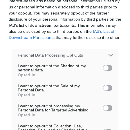
Η Meridiam ξεκλειδώνει τις έρευνες βυθού στη
interest-based ads based on personal information utilized by
us or personal information disclosed to third parties prior to
θαλάσσια περιοχή Κάσου και Καρπάθου
your opt-out. You may separately opt-out of the further
Τοπικές Ειδήσεις
•
πριν 35 λεπτά
disclosure of your personal information by third parties on the
IAB’s list of downstream participants. This information may
Παρουσίαση βιβλίου του Α. Χατζημιχαήλ – Τιμητική
also be disclosed by us to third parties on the
IAB’s List of
Downstream Participants
εκδήλωση για τους αυτοδιοικητικούς της Κω
that may further disclose it to other
third parties.
Πολιτιστικά
•
πριν 2 ώρες
Personal Data Processing Opt Outs
Εγκρίθηκε η ηλεκτρική διασύνδεση Ρόδου και Κω
I want to opt-out of the Sharing of my
μέσω υποβρύχιων καλωδίων με την ηπειρωτική
personal data.
Ελλάδα
Opted In
Τοπικές Ειδήσεις
•
πριν 2 ώρες
I want to opt-out of the Sale of my
Personal Data.
Opted In
Νέο ανακαινισμένο δημοτικό τουριστικό γραφείο
στην Πάτμο
I want to opt-out of processing my
Personal Data for Targeted Advertising.
Τοπικές Ειδήσεις
•
πριν 3 ώρες
Opted In
I want to opt-out of Collection, Use,
Οι συναντήσεις που είχε κατά την επίσκεψη του στη