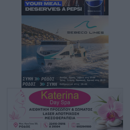
“Η Ευρώπη αντιμετώπιζε το προσφυγικό σαν ταινία
τρόμου” – Η συγκλονιστική μαρτυρία της Χαρούλας
Γιασιράνη στον RV για τα γεγονότα που οδήγησαν στο
Σύμφωνο της Λέρου
Τοπικές Ειδήσεις
•
πριν 4 ώρες
Συναυλία με τον Γιάννη Κότσιρα στις 21 Αυγούστου
Πολιτιστικά
•
πριν 4 ώρες
Έκτακτη συνεδρίαση της Δημοτικής Επιτροπής Ρόδου
αύριο Παρασκευή 7 Αυγούστου
Τοπικές Ειδήσεις
•
πριν 4 ώρες
ΑΕΡΑ: Δεν σταματάει να ενισχύεται, νέο απόκτημα ο
Μητρόπουλος
Αθλητικά
•
πριν 5 ώρες