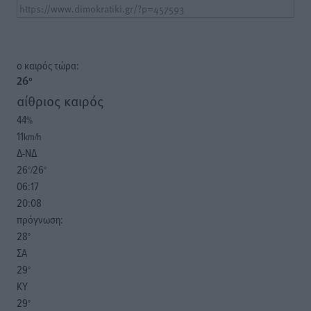
o καιρός τώρα:
26
°
αίθριος καιρός
44
%
11
km/h
Δ-ΝΔ
26
26
°/
°
06:17
20:08
πρόγνωση:
28
°
ΣΑ
29
°
ΚΥ
29
°