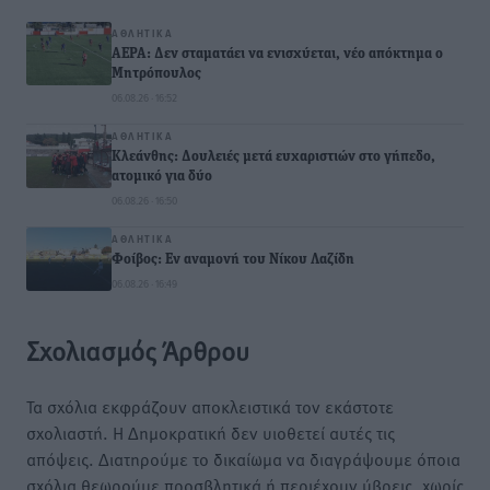
ΑΘΛΗΤΙΚΆ
ΑΕΡΑ: Δεν σταματάει να ενισχύεται, νέο απόκτημα ο
Μητρόπουλος
06.08.26 · 16:52
ΑΘΛΗΤΙΚΆ
Κλεάνθης: Δουλειές μετά ευχαριστιών στο γήπεδο,
ατομικό για δύο
06.08.26 · 16:50
ΑΘΛΗΤΙΚΆ
Φοίβος: Εν αναμονή του Νίκου Λαζίδη
06.08.26 · 16:49
Σχολιασμός Άρθρου
Τα σχόλια εκφράζουν αποκλειστικά τον εκάστοτε
σχολιαστή. Η Δημοκρατική δεν υιοθετεί αυτές τις
απόψεις. Διατηρούμε το δικαίωμα να διαγράψουμε όποια
σχόλια θεωρούμε προσβλητικά ή περιέχουν ύβρεις, χωρίς