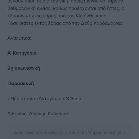
θέλουν πάση θυσία την νίκη, προκειμένου να πάρουν
βαθμολογική ανάσα, καθώς προέρχονται από ήττες, οι
«βυσσινί» εκτός έδρας από τον Κλεάνθη και οι
Κοσκινιάτες εντός έδρας από την Δόξα Καρδάμαινας.
Αναλυτικά:
Α’ Κατηγορία
9η αγωνιστική
Παρασκευή
• Νέο στάδιο «Ανταγόρας» 8:15μ.μ.
Α.Ε. Κως- Διγενής Κοσκινού
Δείτε περισσότερα άρθρα μας στα αποτελέσματα αναζήτησης