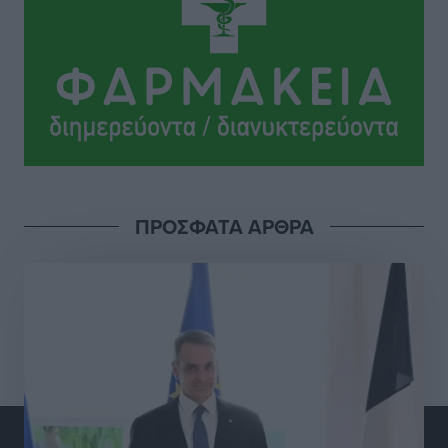
ΠΑΜΕ ΣΤΟΙΧΗΜΑ: Περισσότερα από 95 εκατομμύρια
ευρώ σε κέρδη μοίρασε τον Ιούλιο
Αθλητικά
•
πριν 5 ώρες
Ολοκλήρωση του έργου αναβάθμισης των
υποδομών του Νεστορίδειου Μελάθρου
Τοπικές Ειδήσεις
•
πριν 5 ώρες
ΠΡΟΣΦΑΤΑ ΑΡΘΡΑ
Γ.Σ. Διαγόρας: Στα «κυανέρυθρα» ο Janni Pembe
Αθλητικά
•
πριν 7 ώρες
Σύλληψη 21χρονου για ναρκωτικά στη Ρόδο
Τοπικές Ειδήσεις
•
πριν 7 ώρες
Με 13,1% κάλυψη εργαζομένων από συλλογικές
συμβάσεις, η Ελλάδα στον “πάτο” της ΕΕ
Απόψεις
•
πριν 7 ώρες