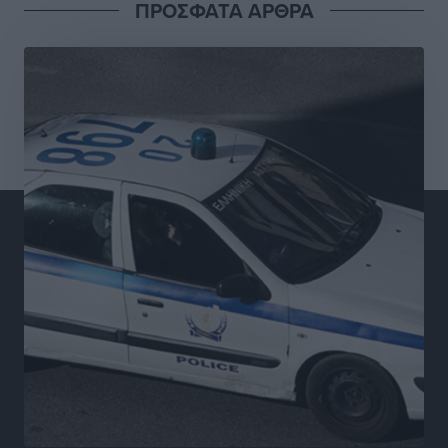
ΠΡΟΣΦΑΤΑ ΑΡΘΡΑ
Πολιτιστικά
•
πριν 24 ώρες