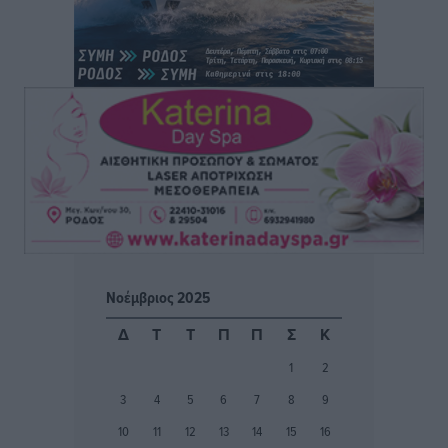
Πυρκαγιάς
Ειδήσεις
•
πριν 4 ώρες
ΑΑΔΕ: Αυξάνονται οι «καρφωτές» για φοροδιαφυγή
– Στο μικροσκόπιο τουριστικοί προορισμοί, ταμειακές
και συναλλαγές POS
Ειδήσεις
•
πριν 4 ώρες
Δημόσιο: Το νέο καθεστώς επιλογής προϊσταμένων, τι
προβλέπει το νομοσχέδιο του Υπ. Εσωτερικών
Ειδήσεις
•
πριν 4 ώρες
Νοέμβριος 2025
Ποιες κατηγορίες καταστημάτων συγκεντρώνουν τη
Δ
Τ
Τ
Π
Π
Σ
Κ
μεγαλύτερη κίνηση
1
2
Ειδήσεις
•
πριν 4 ώρες
3
4
5
6
7
8
9
Αστυπάλαια: Το φως που μένει αναμμένο στο κάστρο
10
11
12
13
14
15
16