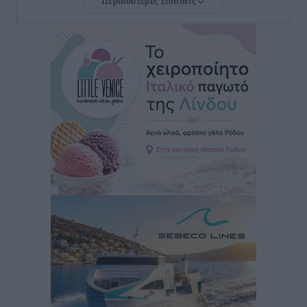
Περισσότερες ειδήσεις
Την Παρασκευή 21 Αυγούστου η τελετή εγκαινίων
του νέου Περιφερειακού Πολυδύναμου Ιατρείου
Γενναδίου παρουσία του Άδωνι Γεωργιάδη
Τοπικές Ειδήσεις
•
πριν 2 ώρες
Στη Λέρο ο πρόεδρος του ΠΑΣΟΚ Νίκος Ανδρουλάκης
Τοπικές Ειδήσεις
•
πριν 2 ώρες
Στα 2-2,35 GW ο στόχος για τα πρώτα υπεράκτια
αιολικά πάρκα που θα λειτουργήσουν στη χώρα μας
Ειδήσεις
•
πριν 3 ώρες
Η Ελλάδα κρατά το τουριστικό momentum, παρά τις
γεωπολιτικές αναταράξεις
Ειδήσεις
•
πριν 3 ώρες
Σε κόκκινο συναγερμό επτά Περιφέρειες – Οι οδηγίες
της Πολιτικής Προστασίας και ο Χάρτης Πρόβλεψης