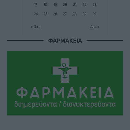
Τοπικές Ειδήσεις
•
πριν 4 ώρες
17
18
19
20
21
22
23
24
25
26
27
28
29
30
Τουρισμός: «Φτωχός συγγενής κάμπινγκ και
τροχόσπιτα
« Οκτ
Δεκ »
Ειδήσεις
•
πριν 4 ώρες
ΦΑΡΜΑΚΕΙΑ
Έφυγε από τη ζωή ο επί σειρά ετών εφημέριος στον
ιερό Ναό του Αγίου Νικολάου Παστίδας Μιχαήλ
Καψάλης
Τοπικές Ειδήσεις
•
πριν 21 ώρες
Αποκαλυπτήρια για την «Ατζέντα 2030» από το βήμα
της ΔΕΘ
Ειδήσεις
•
πριν 23 ώρες
Από την παράδοση της Ρόδου στα ερευνητικά
εργαστήρια: Το μελεκούνι αποκτά διεθνές
επιστημονικό ενδιαφέρον