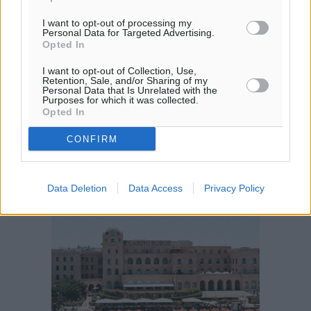
ΒΔ
30
31
°/
°
I want to opt-out of processing my
Personal Data for Targeted Advertising.
06:20
Opted In
20:04
πρόγνωση:
I want to opt-out of Collection, Use,
Retention, Sale, and/or Sharing of my
31
°
Personal Data that Is Unrelated with the
Purposes for which it was collected.
ΤΡ
Opted In
28
°
ΤΕ
CONFIRM
29
°
ΠΕ
30
°
Data Deletion
Data Access
Privacy Policy
ΠΑ