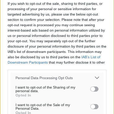
If you wish to opt-out of the sale, sharing to third parties, or
processing of your personal or sensitive information for
targeted advertising by us, please use the below opt-out
Υπενθύμιση:
section to confirm your selection. Please note that after your
opt-out request is processed you may continue seeing
interest-based ads based on personal information utilized by
Για την μερική αναπαραγωγή της είδησης από άλλες
us or personal information disclosed to third parties prior to
ιστοσελίδες είναι απαραίτητη η χρήση του παρακάτω
your opt-out. You may separately opt-out of the further
παρεχόμενου συνδέσμου παραπομπής προς το άρθρο
disclosure of your personal information by third parties on the
της Δημοκρατικής.
IAB’s list of downstream participants. This information may
also be disclosed by us to third parties on the
IAB’s List of
Downstream Participants
that may further disclose it to other
third parties.
Personal Data Processing Opt Outs
o καιρός τώρα:
I want to opt-out of the Sharing of my
29
°
personal data.
αίθριος καιρός
Opted In
57
%
I want to opt-out of the Sale of my
13
Personal Data.
km/h
Opted In