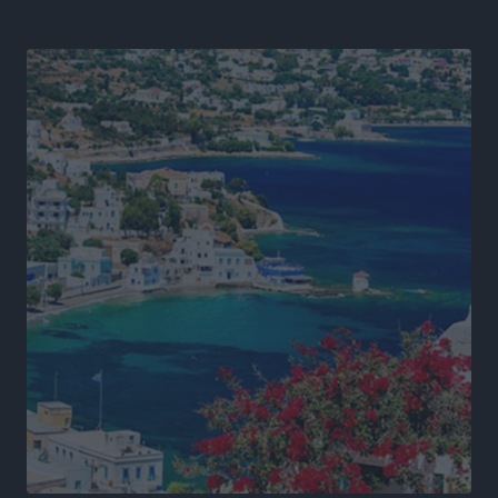
Εθνική Παίδων: Ο Χριστοδούλου και η καλύτερη
φουρνιά των τελευταίων ετών
Αθλητικά
•
πριν 8 ώρες
Διαγόρας: Ανανέωσε ο Μιχάλης Χατζηγεωργίου
Αθλητικά
•
πριν 8 ώρες
ΔΕΑΣ Δάφνη Ρόδου: Η Ευαγγελία Τετράδη στο
τεχνικό επιτελείο
Αθλητικά
•
πριν 9 ώρες
Γ.Σ. Διαγόρας: Το οργανόγραμμα των Ακαδημιών
Αθλητικά
•
πριν 9 ώρες
Σταυρός Καλυθιών: Απέκτησε και την Ειρήνη
Καρελλάκη
Αθλητικά
•
πριν 9 ώρες