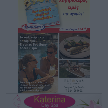
Ρόδος: «Βουλιάζει» από τουρίστες – Πάνω από 1 εκατ.
επιβάτες και 55 κρουαζιερόπλοια
Τοπικές Ειδήσεις
•
πριν 1 ώρα
Γ’ Εθνική Κατηγορία: Οι ημερομηνίες των
αγωνιστικών της κανονικής περιόδου
Αθλητικά
•
πριν 7 ώρες
Συνελήφθησαν δύο άτομα στην Κάρπαθο για άγρα
πελατών
Τοπικές Ειδήσεις
•
πριν 7 ώρες
Χωρίς υποχρεωτική παρουσία μικρών στη 12άδα
Αθλητικά
•
πριν 7 ώρες
Ο Πελεκάνος, οι ανεμογεννήτριες και μια κοινότητα
που κανείς δεν ρώτησε
Δημο-Κρίσεις
•
πριν 7 ώρες