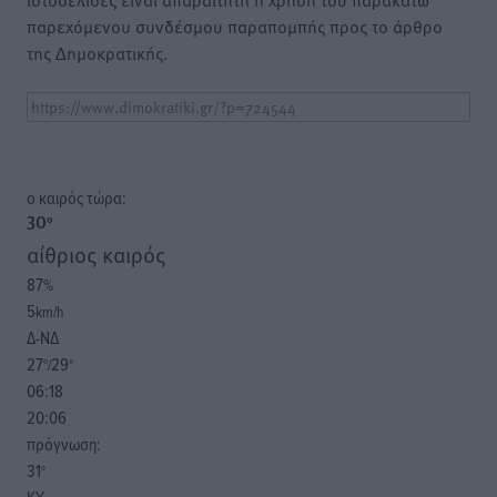
παρεχόμενου συνδέσμου παραπομπής προς το άρθρο
της Δημοκρατικής.
o καιρός τώρα:
30
°
αίθριος καιρός
87
%
5
km/h
Δ-ΝΔ
27
29
°/
°
06:18
20:06
πρόγνωση:
31
°