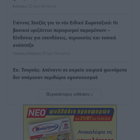
Ειδήσεις
•
πριν 45 λεπτά
Γιάννης Χατζής για το νέο Ειδικό Χωροταξικό: Οι
βασικοί οριζόντιοι περιορισμοί παραμένουν –
Κίνδυνος για επενδύσεις, περιουσίες και τοπική
ανάπτυξη
Τοπικές Ειδήσεις
•
πριν 54 λεπτά
Ευ. Τουρνάς: Απέναντι σε ακραία καιρικά φαινόμενα
δεν υπάρχουν περιθώρια εφησυχασμού
Ειδήσεις
•
πριν 1 ώρα
Περισσότερες ειδήσεις
Στον Άγιο Νικόλαο Χάλκης ανοίγει ξανά το
ανανεωμένο εκκλησιαστικό μουσείο από τη Λέσχη
Lions Χάλκης
Τοπικές Ειδήσεις
•
πριν 1 ώρα