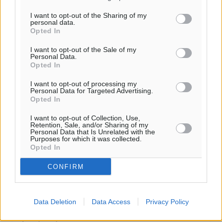
Ροή ειδήσεων
I want to opt-out of the Sharing of my
personal data.
Opted In
Δύο σχολεία της Λέρου αλλάζουν όψη με δωρεά
I want to opt-out of the Sale of my
αγάπης για τα παιδιά
Personal Data.
Opted In
Τοπικές Ειδήσεις
•
πριν 25 λεπτά
I want to opt-out of processing my
Personal Data for Targeted Advertising.
Τουρισμός: Με θετικό πρόσημο έως τώρα η χρονιά,
Opted In
παρά τα σκαμπανεβάσματα
Ειδήσεις
•
πριν 34 λεπτά
I want to opt-out of Collection, Use,
Retention, Sale, and/or Sharing of my
Personal Data that Is Unrelated with the
Purposes for which it was collected.
Χαρ. Ναβροζίδης στον RV «Σε τρία χρόνια θα είμαστε
Opted In
η πιο ψηφιακή Περιφέρεια της χώρας» Δημοπρατείται
CONFIRM
το έργο ψηφιακού μετασχηματισμού
Τοπικές Ειδήσεις
•
πριν 38 λεπτά
Data Deletion
Data Access
Privacy Policy
Airbnb vs ξενοδοχεία – Πώς αλλάζει ο χάρτης της
φιλοξενίας