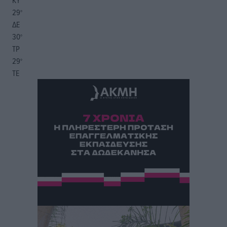
ΚΥ
29
°
ΔΕ
30
°
ΤΡ
29
°
ΤΕ