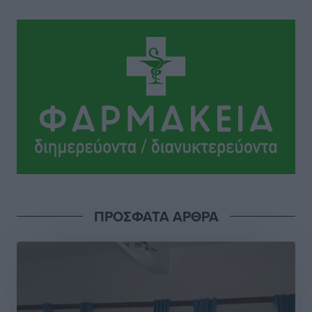
Γεωργιάδη” – Κίνητρα για τους γιατρούς των νησιών
και συνεργασία Ρόδου με το Αττικόν για το
Ακτινοθεραπευτικό
Τοπικές Ειδήσεις
•
πριν 8 ώρες
Σούπερ μάρκετ: Διευρύνεται η εθνική πρωτοβουλία
για τις τιμές – Eρχονται νέες συμμετοχές εταιρειών
Ειδήσεις
•
πριν 8 ώρες
Συνελήφθησαν έξι άτομα για ηχορύπανση από
καταστήματα στο Νότιο Αιγαίο
Τοπικές Ειδήσεις
•
πριν 8 ώρες
ΠΡΟΣΦΑΤΑ ΑΡΘΡΑ
15 Αυγούστου 2026: Πώς θα πληρωθούν όσοι
εργαστούν την αργία – Τι ισχύει για πενθήμερο,
εξαήμερο και άδειες
Ειδήσεις
•
πριν 8 ώρες