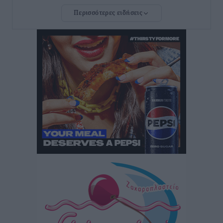
Περισσότερες ειδήσεις
Στη Λέρο ο πρόεδρος του ΠΑΣΟΚ Νίκος Ανδρουλάκης
Τοπικές Ειδήσεις
•
πριν 2 ώρες
Στα 2-2,35 GW ο στόχος για τα πρώτα υπεράκτια
αιολικά πάρκα που θα λειτουργήσουν στη χώρα μας
Ειδήσεις
•
πριν 3 ώρες
Η Ελλάδα κρατά το τουριστικό momentum, παρά τις
γεωπολιτικές αναταράξεις
Ειδήσεις
•
πριν 3 ώρες
Σε κόκκινο συναγερμό επτά Περιφέρειες – Οι οδηγίες
της Πολιτικής Προστασίας και ο Χάρτης Πρόβλεψης
Πυρκαγιάς
Ειδήσεις
•
πριν 3 ώρες
ΑΑΔΕ: Αυξάνονται οι «καρφωτές» για φοροδιαφυγή