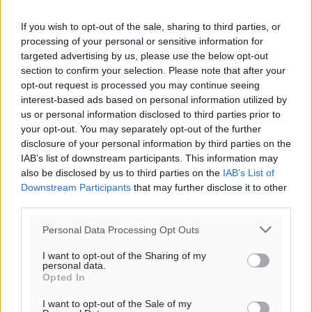
Ειδήσεις
•
πριν 4 ώρες
11
12
13
14
15
16
17
18
19
20
21
22
23
24
If you wish to opt-out of the sale, sharing to third parties, or
processing of your personal or sensitive information for
Έφυγε από τη ζωή ο επί σειρά ετών εφημέριος στον
25
26
27
28
29
30
targeted advertising by us, please use the below opt-out
ιερό Ναό του Αγίου Νικολάου Παστίδας Μιχαήλ
section to confirm your selection. Please note that after your
Καψάλης
« Αυγ
Οκτ »
opt-out request is processed you may continue seeing
Τοπικές Ειδήσεις
•
πριν 21 ώρες
interest-based ads based on personal information utilized by
ΦΑΡΜΑΚΕΙΑ
us or personal information disclosed to third parties prior to
your opt-out. You may separately opt-out of the further
Αποκαλυπτήρια για την «Ατζέντα 2030» από το βήμα
disclosure of your personal information by third parties on the
της ΔΕΘ
IAB’s list of downstream participants. This information may
Ειδήσεις
•
πριν 23 ώρες
also be disclosed by us to third parties on the
IAB’s List of
Downstream Participants
that may further disclose it to other
Από την παράδοση της Ρόδου στα ερευνητικά
third parties.
εργαστήρια: Το μελεκούνι αποκτά διεθνές
Personal Data Processing Opt Outs
επιστημονικό ενδιαφέρον
Πολιτιστικά
•
πριν 24 ώρες
I want to opt-out of the Sharing of my
personal data.
Opted In
I want to opt-out of the Sale of my