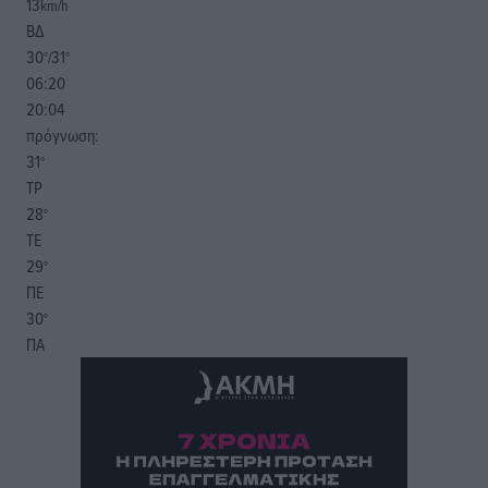
13
km/h
ΒΔ
30
31
°/
°
06:20
20:04
πρόγνωση:
31
°
ΤΡ
28
°
ΤΕ
29
°
ΠΕ
30
°
ΠΑ