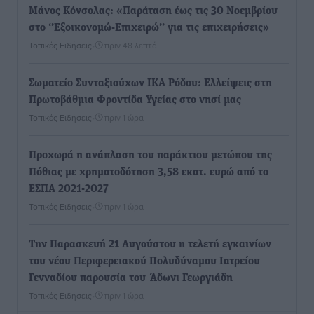
Μάνος Κόνσολας: «Παράταση έως τις 30 Νοεμβρίου
στο ‘’Εξοικονομώ-Επιχειρώ’’ για τις επιχειρήσεις»
Τοπικές Ειδήσεις
•
πριν 48 λεπτά
Σωματείο Συνταξιούχων ΙΚΑ Ρόδου: Ελλείψεις στη
Πρωτοβάθμια Φροντίδα Υγείας στο νησί μας
Τοπικές Ειδήσεις
•
πριν 1 ώρα
Προχωρά η ανάπλαση του παράκτιου μετώπου της
Πόθιας με χρηματοδότηση 3,58 εκατ. ευρώ από το
ΕΣΠΑ 2021-2027
Τοπικές Ειδήσεις
•
πριν 1 ώρα
Την Παρασκευή 21 Αυγούστου η τελετή εγκαινίων
του νέου Περιφερειακού Πολυδύναμου Ιατρείου
Γενναδίου παρουσία του Άδωνι Γεωργιάδη
Τοπικές Ειδήσεις
•
πριν 1 ώρα