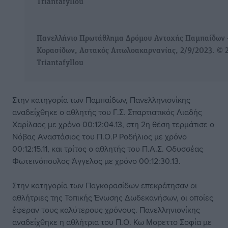
Triantafyllou
Πανελλήνιο Πρωτάθλημα Δρόμου Αντοχής Παμπαίδων 
Κορασίδων, Αστακός Αιτωλοακαρνανίας, 2/9/2023. © 
Triantafyllou
Στην κατηγορία των Παμπαίδων, Πανελληνιονίκης
αναδείχθηκε ο αθλητής του Γ.Σ. Σπαρτιατικός Λιαδής
Χαρίλαος με χρόνο 00:12:04.13, στη 2η θέση τερμάτισε ο
Νόβας Αναστάσιος του Π.Ο.Ρ Ροδήλιος με χρόνο
00:12:15.11, και τρίτος ο αθλητής του Π.Α.Σ. Οδυσσέας
Φωτεινόπουλος Άγγελος με χρόνο 00:12:30.13.
Στην κατηγορία των Παγκορασίδων επεκράτησαν οι
αθλήτριες της Τοπικής Ένωσης Δωδεκανήσων, οι οποίες
έφεραν τους καλύτερους χρόνους. Πανελληνιονίκης
αναδείχθηκε η αθλήτρια του Π.Ο. Κω Μορεττο Σοφία με