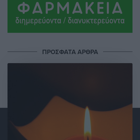
Το νέο Ειδικό Χωροταξικό για τον Τουρισμό
ξανασχεδιάζει τον επενδυτικό χάρτη της Ρόδου
Τοπικές Ειδήσεις
•
πριν 24 ώρες
Γιάννης Βασιλάκης: «Η Πρωτοβάθμια Φροντίδα
ΠΡΟΣΦΑΤΑ ΑΡΘΡΑ
Υγείας πρέπει να φτάνει σε κάθε γωνιά – Ενισχύουμε
τις δομές, δεν τις αποδυναμώνουμε»
Συνεντεύξεις
•
πριν 24 ώρες
Ιδρυμα Ωνάση: Το όραμα πίσω από τα δύο νέα
σχολεία της Ρόδου
Συνεντεύξεις
•
πριν 24 ώρες
Μιχάλης Χουρδάκης: «Η χώρα χρειάζεται μια
αξιόπιστη εναλλακτική κυβερνητική πρόταση»
Συνεντεύξεις
•
πριν 24 ώρες