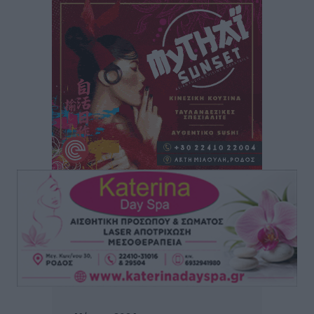
Δύο νέοι ξενώνες παραδόθηκαν στις Ένοπλες
Δυνάμεις στη νήσο Ρω
Τοπικές Ειδήσεις
•
πριν 22 ώρες
Συνεχίζεται η έξοδος του Αυγούστου – Πάνω από
34.000 αναχωρούν σήμερα μόνο από τον Πειραιά
Ειδήσεις
•
πριν 22 ώρες
Μόνιμες θέσεις στους παιδικούς σταθμούς: Οι
προϋποθέσεις, η 24μηνη εμπειρία και οι προθεσμίες
για τους δήμους
Τοπικές Ειδήσεις
•
πριν 22 ώρες
Δεύτερη πηγή εισοδήματος για τους επαγγελματίες
ψαράδες ο αλιευτικός τουρισμός
Ειδήσεις
•
πριν 22 ώρες