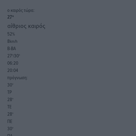
o καιρός τώρα:
27
°
αίθριος καιρός
52
%
8
km/h
Β-ΒΑ
27
30
°/
°
06:20
20:04
πρόγνωση:
30
°
ΤΡ
28
°
ΤΕ
28
°
ΠΕ
30
°
ΠΑ