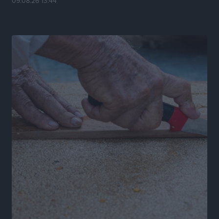
09.08.26 13:44
Ενας υπουργός που έρχεται στη Ρόδο με λύσεις και
όχι με υποσχέσεις
Δημο-Κρίσεις
•
πριν 24 ώρες
Ροδάκινα: 9 οφέλη στην υγεία του ανθρώπου
Τοπικές Ειδήσεις
•
πριν 24 ώρες