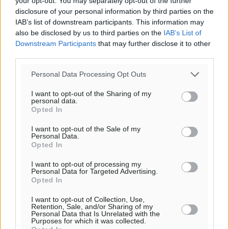
your opt-out. You may separately opt-out of the further
disclosure of your personal information by third parties on the
IAB’s list of downstream participants. This information may
also be disclosed by us to third parties on the
IAB’s List of
Downstream Participants
that may further disclose it to other
third parties.
Personal Data Processing Opt Outs
I want to opt-out of the Sharing of my
personal data.
Opted In
I want to opt-out of the Sale of my
Personal Data.
Opted In
Ροή ειδήσεων
I want to opt-out of processing my
Personal Data for Targeted Advertising.
Opted In
Έφυγε από τη ζωή ο επί σειρά ετών εφημέριος στον
I want to opt-out of Collection, Use,
Retention, Sale, and/or Sharing of my
ιερό Ναό του Αγίου Νικολάου Παστίδας Μιχαήλ
Personal Data that Is Unrelated with the
Purposes for which it was collected.
Καψάλης