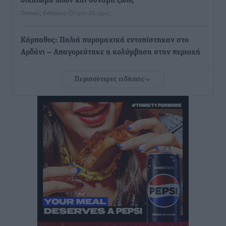
δικαίωμα όλων και δύναμη ζωής
Τοπικές Ειδήσεις
•
πριν 20 ώρες
Κάρπαθος: Παλιά πυρομαχικά εντοπίστηκαν στο
Αρδάνι – Απαγορεύτηκε η κολύμβηση στην περιοχή
Τοπικές Ειδήσεις
•
πριν 20 ώρες
Περισσότερες ειδήσεις
Τουρνάς για φωτιές: «Κανένα περιθώριο
εφησυχασμού» – Σε πλήρη ετοιμότητα ο μηχανισμός
Ειδήσεις
•
πριν 21 ώρες
Καιρός: Επιμένουν οι υψηλές θερμοκρασίες – Ισχυρά
μελτέμια έως 9 μποφόρ, σε «Red Code» 6 περιοχές
Τοπικές Ειδήσεις
•
πριν 21 ώρες
Τα φοιτητικά ενοίκια «τινάζουν στον αέρα» τους
οικογενειακούς προϋπολογισμούς
Ειδήσεις
•
πριν 22 ώρες