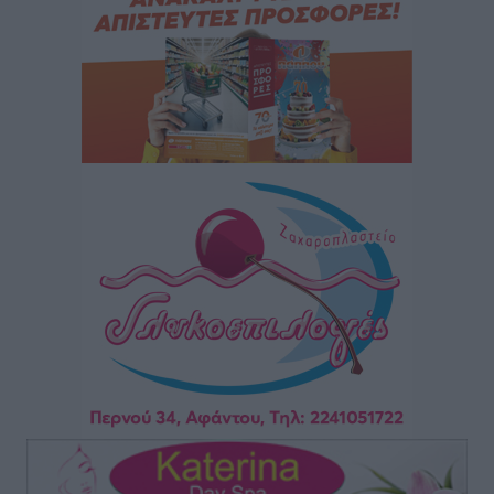
ανανεωμένο εκκλησιαστικό μουσείο από τη Λέσχη
Lions Χάλκης
Τοπικές Ειδήσεις
•
πριν 8 ώρες
Ρόδος: «Βουλιάζει» από τουρίστες – Πάνω από 1 εκατ.
επιβάτες και 55 κρουαζιερόπλοια
Τοπικές Ειδήσεις
•
πριν 8 ώρες
Γ’ Εθνική Κατηγορία: Οι ημερομηνίες των
αγωνιστικών της κανονικής περιόδου
Αθλητικά
•
πριν 13 ώρες
Συνελήφθησαν δύο άτομα στην Κάρπαθο για άγρα
πελατών
Τοπικές Ειδήσεις
•
πριν 14 ώρες
Χωρίς υποχρεωτική παρουσία μικρών στη 12άδα