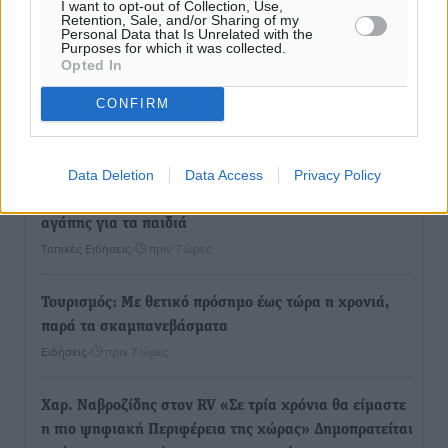
I want to opt-out of Collection, Use,
Retention, Sale, and/or Sharing of my
Ροή ειδήσεων
Personal Data that Is Unrelated with the
Purposes for which it was collected.
Opted In
Καιρός «hot – dry – windy» τις επόμενες 48 ώρες στη
CONFIRM
χώρα
Ειδήσεις
•
πριν 7 ώρες
Data Deletion
Data Access
Privacy Policy
Δύο σχολεία της Λέρου αλλάζουν όψη με δωρεά
αγάπης για τα παιδιά
Τοπικές Ειδήσεις
•
πριν 7 ώρες
Τουρισμός: Με θετικό πρόσημο έως τώρα η χρονιά,
παρά τα σκαμπανεβάσματα
Ειδήσεις
•
πριν 7 ώρες
Χαρ. Ναβροζίδης στον RV «Σε τρία χρόνια θα είμαστε
η πιο ψηφιακή Περιφέρεια της χώρας» Δημοπρατείται