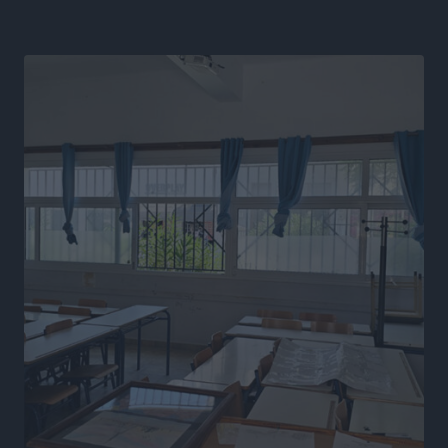
Ευρωπαϊκό Πρωτάθλημα Στίβου: Πότε αγωνίζονται η
Μαγκούλια, η Σπανουδάκη και ο Κριτούλης
Αθλητικά
•
πριν 15 ώρες
Εθνική Παίδων: Ο Χριστοδούλου και η καλύτερη
φουρνιά των τελευταίων ετών
Αθλητικά
•
πριν 15 ώρες
Διαγόρας: Ανανέωσε ο Μιχάλης Χατζηγεωργίου
Αθλητικά
•
πριν 15 ώρες
ΔΕΑΣ Δάφνη Ρόδου: Η Ευαγγελία Τετράδη στο
τεχνικό επιτελείο
Αθλητικά
•
πριν 15 ώρες
Γ.Σ. Διαγόρας: Το οργανόγραμμα των Ακαδημιών
Αθλητικά
•
πριν 15 ώρες