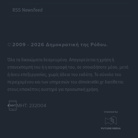
προσωνύμια και οι θρύλοι
RSS Newsfeed
Ρεπορτάζ
•
πριν 18 ώρες
©
2009 - 2026 Δημοκρατική της Ρόδου.
Όλα τα δικαιώματα δεσμευμένα. Απαγορεύεται η χρήση ή
επανεκπομπή του ή η αντιγραφή του, σε οποιοδήποτε μέσο, μετά
ή άνευ επεξεργασίας, χωρίς άδεια του εκδότη. Το σύνολο του
περιεχομένου και των υπηρεσιών του dimokratiki.gr διατίθεται
στους επισκέπτες αυστηρά για προσωπική χρήση.
MHT: 232004