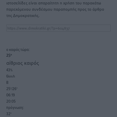
ιστοσελίδες είναι απαραίτητη η χρήση του παρακάτω
παρεχόμενου συνδέσμου παραπομπής προς το άρθρο
της Δημοκρατικής.
o καιρός τώρα:
25
°
αίθριος καιρός
43
%
6
km/h
Β
25
26
°/
°
06:19
20:05
πρόγνωση:
32
°