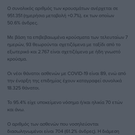
Ο συνολικός αριθμός των κρουσμάτων ανέρχεται σε
951.351 (ημερήσια μεταβολή +0.7%), εκ των οποίων
50.6% άνδρες.
Με βάση τα επιβεβαιωμένα κρούσματα των τελευταίων 7
ημερών, 93 θεωρούνται σχετιζόμενα με ταξίδι από το
εξωτερικό και 2.767 είναι σχετιζόμενα με ήδη γνωστό
κρούσμα.
Οι νέοι θάνατοι ασθενών με COVID-19 είναι 89, ενώ από
την έναρξη της επιδημίας έχουν καταγραφεί συνολικά
18.325 θάνατοι.
Το 95.4% είχε υποκείμενο νόσημα ή/και ηλικία 70 ετών
και άνω.
Ο αριθμός των ασθενών που νοσηλεύονται
διασωληνωμένοι είναι 704 (61.2% άνδρες). Η διάμεση