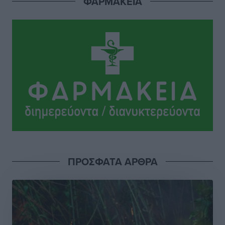
ΦΑΡΜΑΚΕΙΑ
ΣΕΤΕ: Σημαντική θεσμική εξέλιξη η ΚΥΑ για το ΕΧΠ
για τον τουρισμό
Ειδήσεις
•
πριν 14 ώρες
Γ. Χατζημάρκος: “Δύο μεγάλες δεσμεύσεις
Γεωργιάδη” – Κίνητρα για τους γιατρούς των νησιών
και συνεργασία Ρόδου με το Αττικόν για το
Ακτινοθεραπευτικό
Τοπικές Ειδήσεις
•
πριν 14 ώρες
Σούπερ μάρκετ: Διευρύνεται η εθνική πρωτοβουλία
για τις τιμές – Eρχονται νέες συμμετοχές εταιρειών
Ειδήσεις
•
πριν 15 ώρες
ΠΡΟΣΦΑΤΑ ΑΡΘΡΑ
Συνελήφθησαν έξι άτομα για ηχορύπανση από
καταστήματα στο Νότιο Αιγαίο
Τοπικές Ειδήσεις
•
πριν 15 ώρες