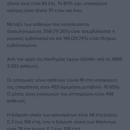
ηλικία τους είναι 64 έτη. To 81.1% έχει υποκείμενο
νόσημα ή/και ηλικία 70 ετών και άνω.
Μεταξύ των ασθενών που νοσηλεύονται
διασωληνωμένοι, 558 (79.26%) είναι ανεμβολίαστοι ή
μερικώς εμβολιασμένοι και 146 (20.74%) είναι πλήρως
εμβολιασμένοι.
Από την αρχή της πανδημίας έχουν εξέλθει από τις ΜΕΘ
3.533 ασθενείς.
Οι εισαγωγές νέων ασθενών Covid-19 στα νοσοκομεία
της επικράτειας είναι 453 (ημερήσια μεταβολή -10.65%).
Ο μέσος όρος εισαγωγών του επταημέρου είναι 458
ασθενείς.
Η διάμεση ηλικία των κρουσμάτων είναι 38 έτη (εύρος
0.2 έως 106 έτη), ενώ η διάμεση ηλικία των θανόντων
είναι 78 έτη (εύρος 0.2 έως 106 έτη).