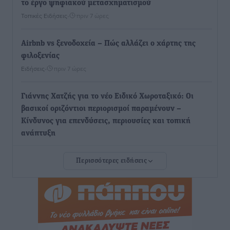
το έργο ψηφιακού μετασχηματισμού
Τοπικές Ειδήσεις
•
πριν 7 ώρες
Airbnb vs ξενοδοχεία – Πώς αλλάζει ο χάρτης της
φιλοξενίας
Ειδήσεις
•
πριν 7 ώρες
Γιάννης Χατζής για το νέο Ειδικό Χωροταξικό: Οι
βασικοί οριζόντιοι περιορισμοί παραμένουν –
Κίνδυνος για επενδύσεις, περιουσίες και τοπική
ανάπτυξη
Τοπικές Ειδήσεις
•
πριν 8 ώρες
Περισσότερες ειδήσεις
Ευ. Τουρνάς: Απέναντι σε ακραία καιρικά φαινόμενα
δεν υπάρχουν περιθώρια εφησυχασμού
Ειδήσεις
•
πριν 8 ώρες
Στον Άγιο Νικόλαο Χάλκης ανοίγει ξανά το