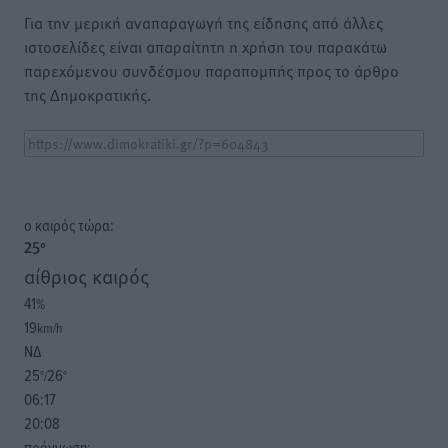
Για την μερική αναπαραγωγή της είδησης από άλλες
ιστοσελίδες είναι απαραίτητη η χρήση του παρακάτω
παρεχόμενου συνδέσμου παραπομπής προς το άρθρο
της Δημοκρατικής.
o καιρός τώρα:
25
°
αίθριος καιρός
41
%
19
km/h
ΝΔ
25
26
°/
°
06:17
20:08
πρόγνωση: