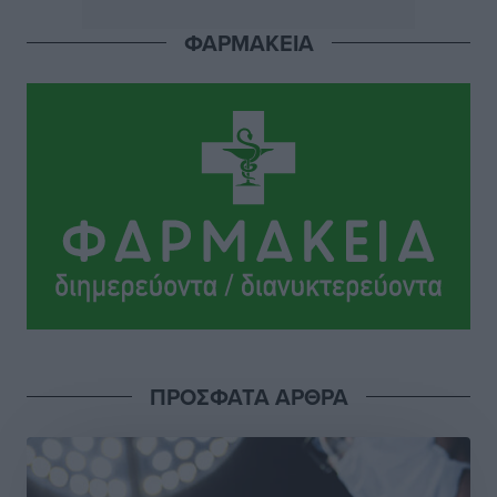
ΦΑΡΜΑΚΕΙΑ
Ιάλυσος: Ένας Οικονομίδης στο… Οικονομίδειο!
Αθλητικά
•
πριν 15 ώρες
Ηρακλής Μαριτσών: “Πρώτη” με δύο ακόμα
παρόντες, πάει κανονικά στον Σωτήρα
Αθλητικά
•
πριν 15 ώρες
Ανατροπές στη Δημοτική Επιτροπή Ρόδου μετά την
ανεξαρτητοποίηση του Μιχαήλ Κορδίνα
Τοπικές Ειδήσεις
•
πριν 15 ώρες
Απόλλωνας Καλυθιών: Πιστός στρατιώτης του ο
ΠΡΟΣΦΑΤΑ ΑΡΘΡΑ
Σουηδός του!
Αθλητικά
•
πριν 15 ώρες
Χατζηβασιλείου: Προτεραιότητα της ΕΕ η προστασία