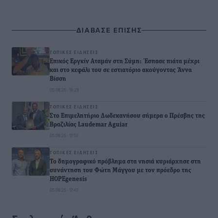
ΔΙΑΒΑΣΕ ΕΠΙΣΗΣ
ΤΟΠΙΚΈΣ ΕΙΔΉΣΕΙΣ
Επικός Εργκίν Αταμάν στη Σύμη: Έσπασε πιάτα μέχρι
και στο κεφάλι του σε εστιατόριο ακούγοντας Άννα
Βίσση
05.08.26 · 18:28
ΤΟΠΙΚΈΣ ΕΙΔΉΣΕΙΣ
Στο Επιμελητήριο Δωδεκανήσου σήμερα ο Πρέσβης της
Βραζιλίας Laudemar Aguiar
05.08.26 · 17:58
ΤΟΠΙΚΈΣ ΕΙΔΉΣΕΙΣ
To δημογραφικό πρόβλημα στα νησιά κυριάρχησε στη
συνάντηση του Φώτη Μάγγου με τον πρόεδρο της
HOPEgenesis
05.08.26 · 17:48