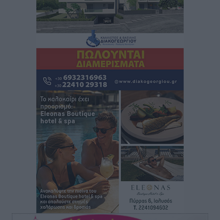
Κικίλιας: Μειώθηκαν κατά 34% οι μεταναστευτικές
ροές στα θαλάσσια σύνορα
Ειδήσεις
•
πριν 14 ώρες
Κως: Γερμανός τουρίστας κέρδισε αποζημίωση 900
ευρώ επειδή δεν βρήκε ξαπλώστρες στις
οικογενειακές διακοπές του
Τοπικές Ειδήσεις
•
πριν 14 ώρες
Ο γεωεντοπισμός μέσω 112 «έσωσε» Δανό περιπατητή
στη Ρόδο
Τοπικές Ειδήσεις
•
πριν 14 ώρες
Σύμη: Ανασύρθηκε σορός άνδρα – Εξετάζεται αν είναι
ο 8ος Γερμανός που αγνοούνταν μετά την παράσυρσή
ιστιοφόρου
Τοπικές Ειδήσεις
•
πριν 14 ώρες