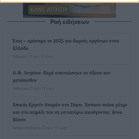
Ροή ειδήσεων
Έτος – ορόσημο το 2025 για δωρεές οργάνων στην
Ελλάδα
Ειδήσεις
•
πριν 13 ώρες
Ο.Φ. Ιστρίου: Καρέ ανανεώσεων σε άξονα και
μετόπισθεν
Αθλητικά
•
πριν 13 ώρες
Επικός Εργκίν Αταμάν στη Σύμη: Έσπασε πιάτα μέχρι
και στο κεφάλι του σε εστιατόριο ακούγοντας Άννα
Βίσση
Τοπικές Ειδήσεις
•
πριν 13 ώρες