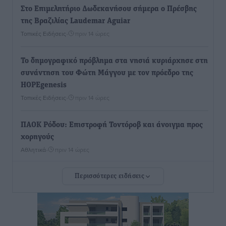
Στο Επιμελητήριο Δωδεκανήσου σήμερα ο Πρέσβης
της Βραζιλίας Laudemar Aguiar
Τοπικές Ειδήσεις
•
πριν 14 ώρες
To δημογραφικό πρόβλημα στα νησιά κυριάρχησε στη
συνάντηση του Φώτη Μάγγου με τον πρόεδρο της
HOPEgenesis
Τοπικές Ειδήσεις
•
πριν 14 ώρες
ΠΑΟΚ Ρόδου: Επιστροφή Τοντόροβ και άνοιγμα προς
χορηγούς
Αθλητικά
•
πριν 14 ώρες
Περισσότερες ειδήσεις
Rhodes Beyond Summer – Εκεί που το καλοκαίρι
είναι μόνο η αρχή
Τοπικές Ειδήσεις
•
πριν 14 ώρες