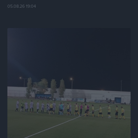
Το HUNDRED άνοιξε τις πόρτες του στην πλατεία
05.08.26 19:04
Χαρίτου
Τοπικές Ειδήσεις
•
πριν 18 ώρες
Α.Σ. Ρόδος: Κάλεσμα στον κόσμο στην σημερινή…
πρώτη
Αθλητικά
•
πριν 18 ώρες
Βαγγέλης Χοσάδας: «Στόχος είναι πάντα ο
πρωταθλητισμός»
Αθλητικά
•
πριν 18 ώρες
Σύλληψη 43χρονης για εμπορία και έκθεση ανηλίκου
σε κίνδυνο στη Ρόδο
Τοπικές Ειδήσεις
•
πριν 18 ώρες
Τεχνικός διευθυντής των ακαδημιών του Διαγόρα ο