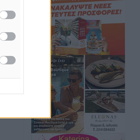
Hotels – Χατζηλαζάρου – Προχωρά
καινούργιο ξενοδοχείο στην Κω
Τοπικές Ειδήσεις
•
πριν 7 ώρες
Αυτοκίνητο μπήκε παράνομα σε
μονόδρομο στο Μαστιχάρι –
ή της
Αναποδογύρισε όχημα με μητέρα και
ίδες
5χρονο παιδί
του
Τοπικές Ειδήσεις
•
πριν 7 ώρες
ος το
“Η Ευρώπη αντιμετώπιζε το
προσφυγικό σαν ταινία τρόμου” – Η
συγκλονιστική μαρτυρία της Χαρούλας
Γιασιράνη στον RV για τα γεγονότα που
οδήγησαν στο Σύμφωνο της Λέρου
Τοπικές Ειδήσεις
•
πριν 7 ώρες
Συναυλία με τον Γιάννη Κότσιρα στις