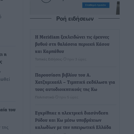
ό
Ροή ειδήσεων
υ
Η Meridiam ξεκλειδώνει τις έρευνες
βυθού στη θαλάσσια περιοχή Κάσου
και Καρπάθου
ει η
Τοπικές Ειδήσεις
•
πριν 3 ώρες
ς
ν
Παρουσίαση βιβλίου του Α.
ρωθεί
Χατζημιχαήλ – Τιμητική εκδήλωση για
τους αυτοδιοικητικούς της Κω
Πολιτιστικά
•
πριν 5 ώρες
λαία του
Εγκρίθηκε η ηλεκτρική διασύνδεση
Ρόδου και Κω μέσω υποβρύχιων
 της
καλωδίων με την ηπειρωτική Ελλάδα