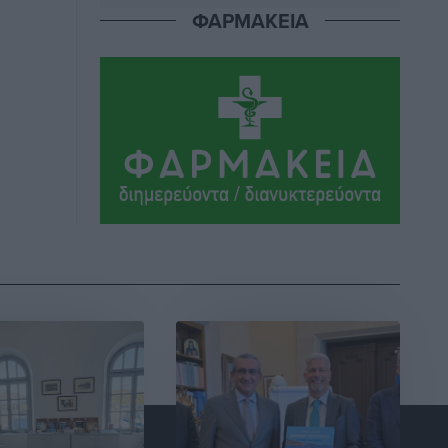
Αθλητικά
•
πριν 7 ώρες
ΦΑΡΜΑΚΕΙΑ
Ιάλυσος Β’: Νωρίς νωρίς μπήκαν στα
βάσανα της προετοιμασίας
Αθλητικά
•
πριν 7 ώρες
Εθνικός Αρχίπολης: Μεγάλο βήμα
προόδου η ίδρυση Ακαδημίας
Αθλητικά
•
πριν 7 ώρες
Ιππότες: Με το βλέμμα στραμμένο στο
μέλλον
Αθλητικά
•
πριν 7 ώρες
ΠΑΜΕ ΣΤΟΙΧΗΜΑ: Περισσότερα από 95
εκατομμύρια ευρώ σε κέρδη μοίρασε
τον Ιούλιο
Αθλητικά
•
πριν 8 ώρες