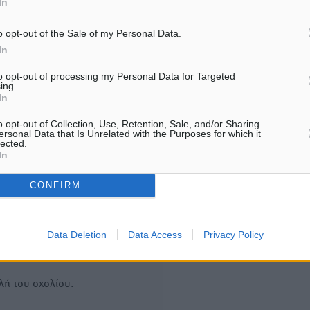
In
ευχαριστιών στο γήπεδο,
Λαζίδη
ατομικό για δύο
06.08.26 · 16:49
o opt-out of the Sale of my Personal Data.
6.08.26 · 16:50
In
to opt-out of processing my Personal Data for Targeted
Υπενθύμιση:
ing.
In
Για την μερική αναπαραγωγ
ή. Η Δημοκρατική δεν υιοθετεί
o opt-out of Collection, Use, Retention, Sale, and/or Sharing
είδησης από άλλες ιστοσελ
υμε όποια σχόλια θεωρούμε
ersonal Data that Is Unrelated with the Purposes for which it
lected.
είναι απαραίτητη η χρήση 
οίηση. Χρήστες που δεν τηρούν
In
παρακάτω παρεχόμενου
συνδέσμου παραπομπής πρ
CONFIRM
άρθρο της Δημοκρατικής.
Data Deletion
Data Access
Privacy Policy
λή του σχολίου.