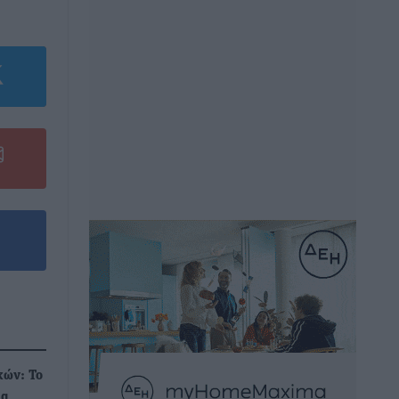
κών: Το
ια