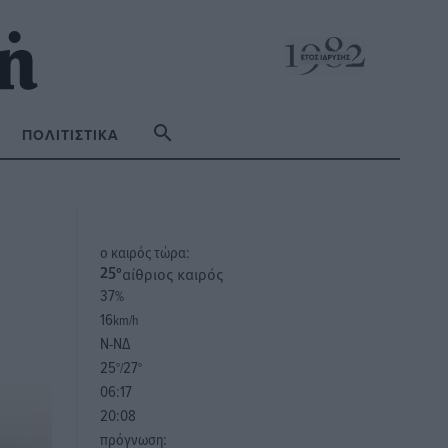
ΠΟΛΙΤΙΣΤΙΚΆ
o καιρός τώρα:
αίθριος καιρός
25
°
37
%
16
km/h
Ν-ΝΔ
25
27
°/
°
06:17
20:08
πρόγνωση: