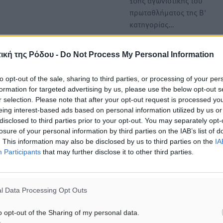
10ης αγωνιστικής του
πρωταθλήματος της Β'
κατηγορίας…
Γ’ Εθνική Κατηγορία: Στη
ική της Ρόδου -
Do Not Process My Personal Information
Μύκονο… πέφτει η αυλαία
to opt-out of the sale, sharing to third parties, or processing of your per
Με τη διεξαγωγή μίας ανα
ματα αναζήτησης
formation for targeted advertising by us, please use the below opt-out s
θα ολοκληρωθεί σήμερα Κ
r selection. Please note that after your opt-out request is processed y
η 9η αγωνιστική…
eing interest-based ads based on personal information utilized by us or
ε μας στο Google News ★ ↗
disclosed to third parties prior to your opt-out. You may separately opt-
losure of your personal information by third parties on the IAB’s list of
ήστε
. This information may also be disclosed by us to third parties on the
IA
Participants
that may further disclose it to other third parties.
ΙΑΒΑΣΕ ΕΠΙΣΗΣ
l Data Processing Opt Outs
ΑΘΛΗΤΙΚΆ
ΑΘΛΗΤΙΚΆ
o opt-out of the Sharing of my personal data.
Κλεάνθης: Δουλειές μετά
Φοίβος: Εν αναμονή του 