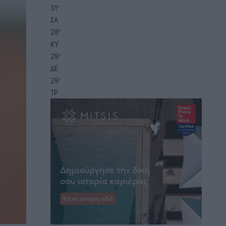
31
°
ΣΑ
28
°
ΚΥ
29
°
ΔΕ
29
°
ΤΡ