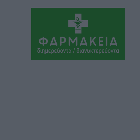
Το στενό της Κρεμαστής μπήκε στη
λίστα των 7 θαυμάτων της αναμονής
Δημο-Κρίσεις
•
πριν 7 ώρες
ΣΕΤΕ: Σημαντική θεσμική εξέλιξη η
ΚΥΑ για το ΕΧΠ για τον τουρισμό
Ειδήσεις
•
πριν 7 ώρες
Γ. Χατζημάρκος: “Δύο μεγάλες
δεσμεύσεις Γεωργιάδη” – Κίνητρα για
τους γιατρούς των νησιών και
συνεργασία Ρόδου με το Αττικόν για το
Ακτινοθεραπευτικό
Τοπικές Ειδήσεις
•
πριν 8 ώρες
Σούπερ μάρκετ: Διευρύνεται η εθνική
πρωτοβουλία για τις τιμές – Eρχονται
νέες συμμετοχές εταιρειών