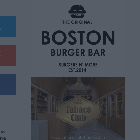
την
Τελ