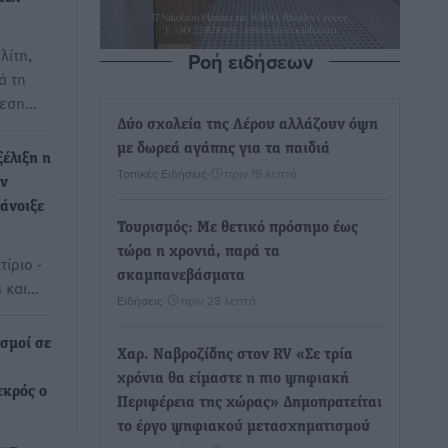
λίτη,
Ροή ειδήσεων
ά τη
θεση…
Δύο σχολεία της Λέρου αλλάζουν όψη
με δωρεά αγάπης για τα παιδιά
ξέλιξη η
Τοπικές Ειδήσεις
•
πριν 19 λεπτά
ον
άνοιξε
Τουρισμός: Με θετικό πρόσημο έως
τώρα η χρονιά, παρά τα
τίριο -
σκαμπανεβάσματα
 και…
Ειδήσεις
•
πριν 28 λεπτά
σμοί σε
Χαρ. Ναβροζίδης στον RV «Σε τρία
χρόνια θα είμαστε η πιο ψηφιακή
εκρός ο
Περιφέρεια της χώρας» Δημοπρατείται
το έργο ψηφιακού μετασχηματισμού