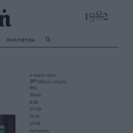
ΠΟΛΙΤΙΣΤΙΚΆ
o καιρός τώρα:
αίθριος καιρός
30
°
86
%
10
km/h
Δ-ΒΔ
27
29
°/
°
06:18
20:06
πρόγνωση: