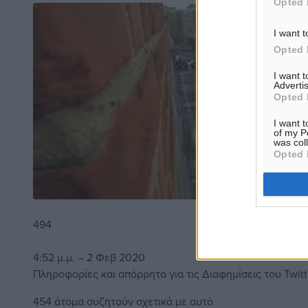
Opted 
I want t
Opted 
I want 
Advertis
Opted 
I want t
of my P
was col
Opted 
494
4:52 μ.μ. – 2 Φεβ 2020
Πληροφορίες και απόρρητο για τις Διαφημίσεις του Twitt
454 άτομα συζητούν σχετικά με αυτό