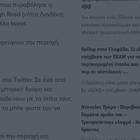
 που πυροβόλησε η
Αβίβ
gh Road (νότιο Λονδίνο)
Τον θάνατο ενός Έλληνα πο
λλο tweet.
κατοίκου Ιεροσολύμων κατ
χθεσινή τρομοκρατική επί
φεύγουν την περιοχή.
Θρίλερ στην Γλυφάδα: Σε ε
επέμβαση των ΕΚΑΜ για τ
ταμπουρωμένο ένοπλο που 
πυρ σε ναυτιλιακή -…
 στο Twitter. Σε ένα από
Ο δράστης είναι μέσα στο κ
εμπορικό δρόμο και
Σε εξέλιξη επέμβαση ΕΚΑΜ
ημαδεύουν με τα όπλα τους
ε τα μπλε φώτα του να
Ντόναλντ Τραμπ - Πυροβολι
δημόσια ομιλία του –
Τραυματίστηκε ελαφρά - Ν
δράστης
ό την περιοχή και