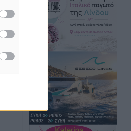
Στον Άγιο Νικόλαο Χάλκης ανοίγει
ξανά το ανανεωμένο εκκλησιαστικό
μουσείο από τη Λέσχη Lions Χάλκης
Τοπικές Ειδήσεις
•
πριν 1 ώρα
Ρόδος: «Βουλιάζει» από τουρίστες –
Πάνω από 1 εκατ. επιβάτες και 55
κρουαζιερόπλοια
Τοπικές Ειδήσεις
•
πριν 1 ώρα
Γ’ Εθνική Κατηγορία: Οι ημερομηνίες
των αγωνιστικών της κανονικής
περιόδου
Αθλητικά
•
πριν 6 ώρες
Συνελήφθησαν δύο άτομα στην
Κάρπαθο για άγρα πελατών
Τοπικές Ειδήσεις
•
πριν 7 ώρες