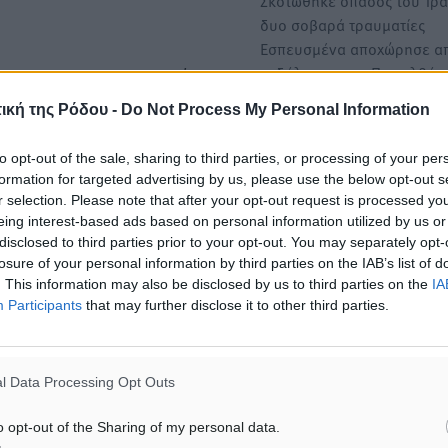
Σκοτώθηκε οπαδός του Τρα
δυο σοβαρά τραυματίες
Εσπευσμένα αποχώρησε α
εκδήλωση στην Πενσιλβάν
υρας στο περιστατικό και
όμο όταν είδα έναν άνδρα
ική της Ρόδου -
Do Not Process My Personal Information
Διεθνής καταδίκη για την
ος του τον οποίο
τρομοκρατική επίθεση στο 
to opt-out of the sale, sharing to third parties, or processing of your per
τυνομικός με πολιτικά
formation for targeted advertising by us, please use the below opt-out s
Παγκόσμια θλίψη έχει προ
βολισμούς νομίζω ότι
r selection. Please note that after your opt-out request is processed y
η τρομοκρατική επίθεση μ
έσως μετά έτρεξα στη
eing interest-based ads based on personal information utilized by us or
τουλάχιστον 12 νεκρούς κα
disclosed to third parties prior to your opt-out. You may separately opt-
είδα ασθενοφόρα και
losure of your personal information by third parties on the IAB’s list of
ίο».
. This information may also be disclosed by us to third parties on the
IA
Participants
that may further disclose it to other third parties.
l Data Processing Opt Outs
 alive, and the responsible had a
o opt-out of the Sharing of my personal data.