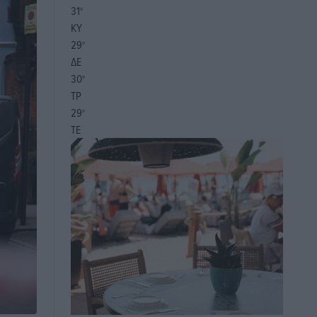
31
°
ΚΥ
29
°
ΔΕ
30
°
ΤΡ
29
°
ΤΕ