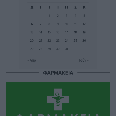
– Στο μικροσκόπιο τουριστικοί προορισμοί, ταμειακές
Δ
Τ
Τ
Π
Π
Σ
Κ
και συναλλαγές POS
1
2
3
4
5
Ειδήσεις
•
πριν 4 ώρες
6
7
8
9
10
11
12
Δημόσιο: Το νέο καθεστώς επιλογής προϊσταμένων, τι
13
14
15
16
17
18
19
προβλέπει το νομοσχέδιο του Υπ. Εσωτερικών
20
21
22
23
24
25
26
Ειδήσεις
•
πριν 4 ώρες
27
28
29
30
31
Ποιες κατηγορίες καταστημάτων συγκεντρώνουν τη
« Απρ
Ιούν »
μεγαλύτερη κίνηση
Ειδήσεις
•
πριν 4 ώρες
ΦΑΡΜΑΚΕΙΑ
Αστυπάλαια: Το φως που μένει αναμμένο στο κάστρο
Τοπικές Ειδήσεις
•
πριν 4 ώρες
Τουρισμός: «Φτωχός συγγενής κάμπινγκ και
τροχόσπιτα