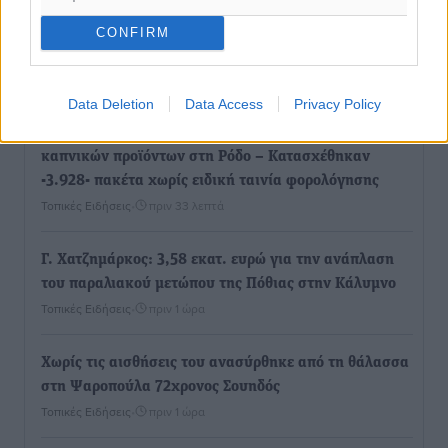
Πραγματοποιήθηκαν 43.881 έλεγχοι και βεβαιώθηκαν
CONFIRM
12.272 παραβάσεις από την αστυνομία τον Ιούλιο
Τοπικές Ειδήσεις
•
πριν 17 λεπτά
Data Deletion
Data Access
Privacy Policy
Συνελήφθησαν δύο αλλοδαπές για λαθρεμπόριο
καπνικών προϊόντων στη Ρόδο – Κατασχέθηκαν
-3.928- πακέτα χωρίς ειδική ταινία φορολόγησης
Τοπικές Ειδήσεις
•
πριν 33 λεπτά
Γ. Χατζημάρκος: 3,58 εκατ. ευρώ για την ανάπλαση
του παραλιακού μετώπου της Πόθιας στην Κάλυμνο
Τοπικές Ειδήσεις
•
πριν 1 ώρα
Χωρίς τις αισθήσεις του ανασύρθηκε από τη θάλασσα
στη Ψαροπούλα 72χρονος Σουηδός
Τοπικές Ειδήσεις
•
πριν 1 ώρα