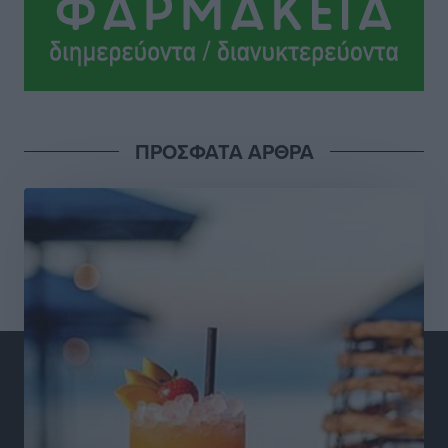
Ειδήσεις
•
πριν 4 ώρες
Έφυγε από τη ζωή ο επί σειρά ετών εφημέριος στον
ιερό Ναό του Αγίου Νικολάου Παστίδας Μιχαήλ
Καψάλης
Τοπικές Ειδήσεις
•
πριν 22 ώρες
ΠΡΟΣΦΑΤΑ ΑΡΘΡΑ
Αποκαλυπτήρια για την «Ατζέντα 2030» από το βήμα
της ΔΕΘ
Ειδήσεις
•
πριν 24 ώρες