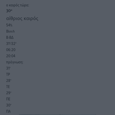
o καιρός τώρα:
30
°
αίθριος καιρός
54
%
8
km/h
Β-ΒΔ
31
32
°/
°
06:20
20:04
πρόγνωση:
31
°
ΤΡ
28
°
ΤΕ
29
°
ΠΕ
30
°
ΠΑ