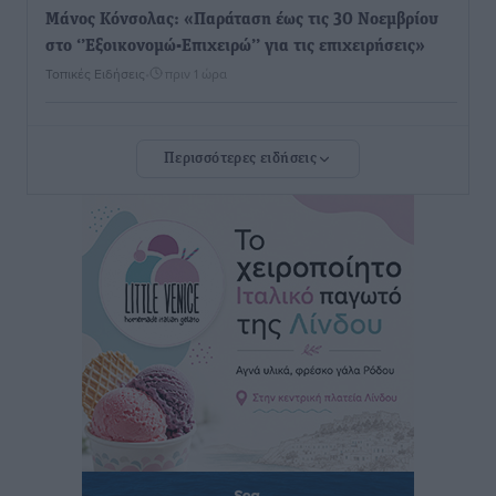
Μάνος Κόνσολας: «Παράταση έως τις 30 Νοεμβρίου
στο ‘’Εξοικονομώ-Επιχειρώ’’ για τις επιχειρήσεις»
Τοπικές Ειδήσεις
•
πριν 1 ώρα
Σωματείο Συνταξιούχων ΙΚΑ Ρόδου: Ελλείψεις στη
Περισσότερες ειδήσεις
Πρωτοβάθμια Φροντίδα Υγείας στο νησί μας
Τοπικές Ειδήσεις
•
πριν 2 ώρες
Προχωρά η ανάπλαση του παράκτιου μετώπου της
Πόθιας με χρηματοδότηση 3,58 εκατ. ευρώ από το
ΕΣΠΑ 2021-2027
Τοπικές Ειδήσεις
•
πριν 2 ώρες
Την Παρασκευή 21 Αυγούστου η τελετή εγκαινίων
του νέου Περιφερειακού Πολυδύναμου Ιατρείου
Γενναδίου παρουσία του Άδωνι Γεωργιάδη
Τοπικές Ειδήσεις
•
πριν 2 ώρες