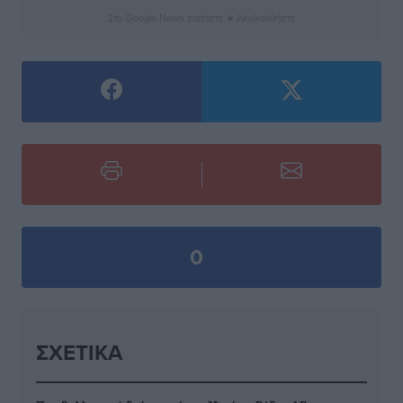
Στο Google News πατήστε ★ Ακολουθήστε
0
ΣΧΕΤΙΚΆ