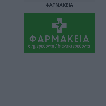
ΦΑΡΜΑΚΕΙΑ
Μαρία Εκμεκτσίογλου: Η πίστη μου
είναι το μεγαλύτερο στήριγμα μου – Το
προσκύνημα στην ιερά Μονή
Πανορμίτη
Τοπικές Ειδήσεις
•
πριν 6 ώρες
Ακαθάριστα οικόπεδα: Τι γίνεται όταν
ο ιδιοκτήτης δεν τα καθαρίσει – Πώς
κινούνται δήμοι και ΠΣ, ποιος
πληρώνει τον λογαριασμό
Τοπικές Ειδήσεις
•
πριν 6 ώρες
Πού κινούνται οι κρατήσεις last
minute σε Ελλάδα από Γερμανούς
Ειδήσεις
•
πριν 6 ώρες
Οδηγός στη Ρόδο τράκαρε σταθμευμένο