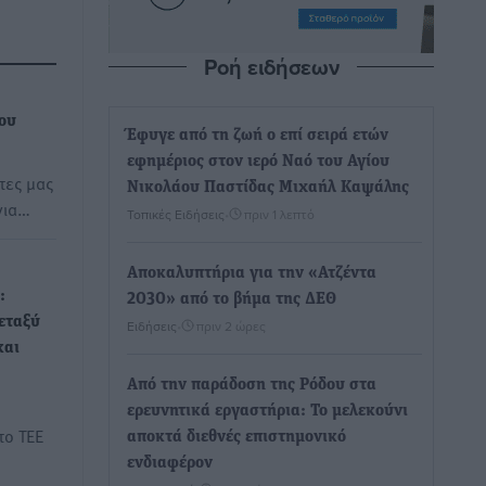
Ροή ειδήσεων
δου
Έφυγε από τη ζωή ο επί σειρά ετών
εφημέριος στον ιερό Ναό του Αγίου
τες μας
Νικολάου Παστίδας Μιχαήλ Καψάλης
για…
Τοπικές Ειδήσεις
•
πριν 1 λεπτό
Αποκαλυπτήρια για την «Ατζέντα
:
2030» από το βήμα της ΔΕΘ
εταξύ
Ειδήσεις
•
πριν 2 ώρες
και
Από την παράδοση της Ρόδου στα
ερευνητικά εργαστήρια: Το μελεκούνι
το ΤΕΕ
αποκτά διεθνές επιστημονικό
ενδιαφέρον