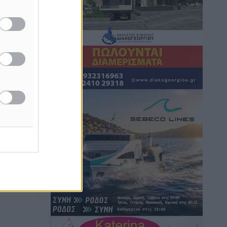
Τουρνάς για φωτιές: «Κανένα
περιθώριο εφησυχασμού» – Σε πλήρη
ετοιμότητα ο μηχανισμός
Ειδήσεις
•
πριν 5 ώρες
Καιρός: Επιμένουν οι υψηλές
θερμοκρασίες – Ισχυρά μελτέμια έως 9
μποφόρ, σε «Red Code» 6 περιοχές
Τοπικές Ειδήσεις
•
πριν 5 ώρες
Τα φοιτητικά ενοίκια «τινάζουν στον
αέρα» τους οικογενειακούς
προϋπολογισμούς
Ειδήσεις
•
πριν 5 ώρες
Δύο νέοι ξενώνες παραδόθηκαν στις
Ένοπλες Δυνάμεις στη νήσο Ρω