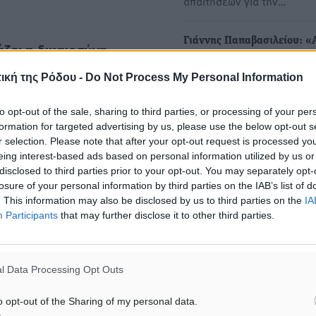
απαιτήσεων για την…
Γιάννης Παπαβασιλείου: «
ζει η δικαιοσύνη,
θα είναι μια δύσκολη χρονι
άσεων και κατά συνέπεια
την Ρόδο»
ική της Ρόδου -
Do Not Process My Personal Information
τίες αυτού του
• Μετ’ εμποδίων εξελίσσετ
to opt-out of the sale, sharing to third parties, or processing of your per
φετινή τουριστική σεζόν, 
formation for targeted advertising by us, please use the below opt-out s
των πολέμων στη…
r selection. Please note that after your opt-out request is processed y
λλά γεγονότα και
eing interest-based ads based on personal information utilized by us or
disclosed to third parties prior to your opt-out. You may separately opt-
64 χρόνια Δημοτικής
ος. Στην προηγούμενη
losure of your personal information by third parties on the IAB’s list of
Πινακοθήκης Ρόδου: Μια ι
στο θέμα της βελτίωσης των
. This information may also be disclosed by us to third parties on the
IA
οράματος, πολιτισμού και
νολογιών, την στιγμή που
Participants
that may further disclose it to other third parties.
ανθρώπων που πίστεψαν σ
στεί τα βήματα εδώ και
Τέχνη
 των τεχνολογιών, άλλο
Με έντονη συγκίνηση, ιστο
l Data Processing Opt Outs
αναφορές και ουσιαστικό
, ιδίως, οι λειτουργοί της
προβληματισμό για το μέλ
στές και οι υπάλληλοι. Όλοι
o opt-out of the Sharing of my personal data.
του…