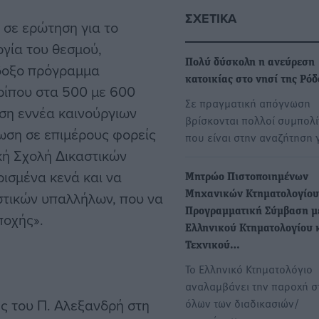
ΣΧΕΤΙΚΆ
 σε ερώτηση για το
ργία του θεσμού,
Πολύ δύσκολη η ανεύρεση
όδοξο πρόγραμμα
κατοικίας στο νησί της Ρό
ρίπου στα 500 με 600
Σε πραγματική απόγνωση
ση εννέα καινούργιων
βρίσκονται πολλοί συμπολί
ωση σε επιμέρους φορείς
που είναι στην αναζήτηση 
κή Σχολή Δικαστικών
ισμένα κενά και να
Μητρώο Πιστοποιημένων
στικών υπαλλήλων, που να
Μηχανικών Κτηματολογίου
Προγραμματική Σύμβαση μ
ποχής».
Ελληνικού Κτηματολογίου 
Τεχνικού…
Το Ελληνικό Κτηματολόγιο
αναλαμβάνει την παροχή σ
ης του Π. Αλεξανδρή στη
όλων των διαδικασιών/