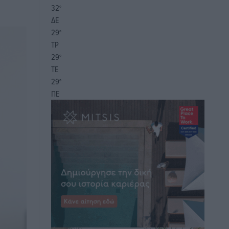
32
°
ΔΕ
29
°
ΤΡ
29
°
ΤΕ
29
°
ΠΕ