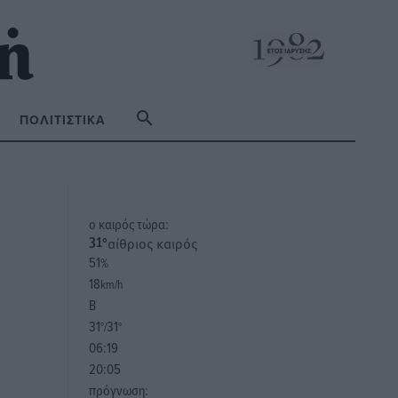
ΠΟΛΙΤΙΣΤΙΚΆ
o καιρός τώρα:
αίθριος καιρός
31
°
51
%
18
km/h
Β
31
31
°/
°
06:19
20:05
πρόγνωση: