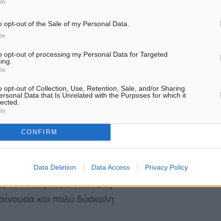
In
τέλεσμα.
o opt-out of the Sale of my Personal Data.
ρα ζητήματα, που
In
ύνης είναι το κτηριακό
to opt-out of processing my Personal Data for Targeted
ing.
 αναβάθμιση της κτηριακής
In
o opt-out of Collection, Use, Retention, Sale, and/or Sharing
ersonal Data that Is Unrelated with the Purposes for which it
lected.
 κτηρίων ήταν μία από τις
In
ώς, έχουμε εγκρίνει ένα
CONFIRM
ών, το οποίο ανέρχεται
αι προβλέπει την
ρίων, όπως για
Data Deletion
Data Access
Privacy Policy
 το Κιλκίς και αλλού. Στη
χαίνουσα και πολύ δύσκολη