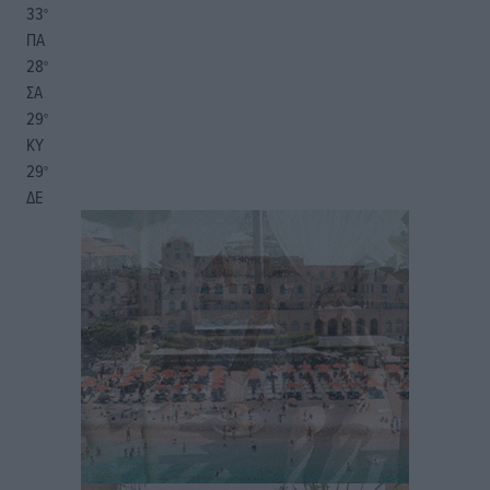
33
°
ΠΑ
28
°
ΣΑ
29
°
ΚΥ
29
°
ΔΕ