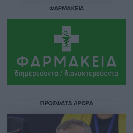
του ενώπιον του Ανακριτή
ΦΑΡΜΑΚΕΙΑ
Ρεπορτάζ
•
πριν 2 ώρες
Στο Μονομελές Πρωτοδικείο Ρόδου παραπέμφθηκε η
υπόθεση της γυναίκας που βρέθηκε παντρεμένη με 2
άνδρες χωρίς να το γνωρίζει
Ρεπορτάζ
•
πριν 2 ώρες
Ψυχικά ασθενής κρίθηκε ο 26χρονος που
κατηγορείται για το μπαράζ κλοπών στη Μεσαιωνική
Πόλη
Ρεπορτάζ
•
πριν 2 ώρες
ΠΡΟΣΦΑΤΑ ΑΡΘΡΑ
Δικαίωση επιχειρηματία της Καρπάθου θύματος
συκοφαντικής δυσφήμησης
Ρεπορτάζ
•
πριν 2 ώρες