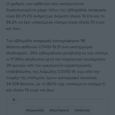
Ο αριθμός των ασθενών που νοσηλεύονται
διασωληνωμένοι μέχρι τέλος της εβδομάδας αναφοράς
είναι 93 (71.0% άνδρες) με διάμεση ηλικία 74 έτη και το
89.2% να έχει υποκείμενο νόσημα ή/και ηλικία 70 ετών
και άνω.
Την εβδομάδα αναφοράς καταγράφηκαν 118
θάνατοι ασθενών COVID-19 (11 ανά εκατομμύριο
πληθυσμού: -26% εβδομαδιαία μεταβολή) εκ των οποίων
οι 17 (14%) απεβίωσαν μετά την παρέλευση τουλάχιστον
29 ημερών από την ημερομηνία εργαστηριακής
επιβεβαίωσης της λοίμωξης COVID-19, ενώ από την
έναρξη της επιδημίας έχουν καταγραφεί συνολικά
34.309 θάνατοι, με το 96.1% είχε υποκείμενο νόσημα ή/
και ηλικία 70 ετών και άνω.
#Κορωνοϊός
#Κρούσματα
#Θάνατοι