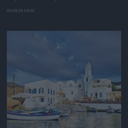
06.08.26 09:20
Το νησί που κόλλησε σε μια θέση γραμματέα
Δημο-Κρίσεις
•
πριν 2 ώρες
Έτος – ορόσημο το 2025 για δωρεές οργάνων στην
Ελλάδα
Ειδήσεις
•
πριν 15 ώρες
Ο.Φ. Ιστρίου: Καρέ ανανεώσεων σε άξονα και
μετόπισθεν
Αθλητικά
•
πριν 16 ώρες
Επικός Εργκίν Αταμάν στη Σύμη: Έσπασε πιάτα μέχρι
και στο κεφάλι του σε εστιατόριο ακούγοντας Άννα
Βίσση
Τοπικές Ειδήσεις
•
πριν 16 ώρες