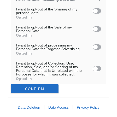
I want to opt-out of the Sharing of my
personal data.
Ροή ειδήσεων
Opted In
I want to opt-out of the Sale of my
Personal Data.
Ερώτηση Μπελέρη σε Κομισιόν για τη δημιουργία
Opted In
«σύγχρονου Ευρωπαϊκού Ταμείου Αντιμετώπισης
Φυσικών Καταστροφών»
I want to opt-out of processing my
Personal Data for Targeted Advertising.
Ειδήσεις
•
πριν 1 ώρα
Opted In
I want to opt-out of Collection, Use,
Έκκληση γονέων για να λειτουργήσει ο
Retention, Sale, and/or Sharing of my
Personal Data that Is Unrelated with the
Βρεφονηπιακός Σταθμός Κάσου
Purposes for which it was collected.
Τοπικές Ειδήσεις
•
πριν 1 ώρα
Opted In
CONFIRM
Ακρίβεια: Σημαντικές οι διατακτικές σίτισης για 3
στους 4 εργαζομένους
Ειδήσεις
•
πριν 1 ώρα
Data Deletion
Data Access
Privacy Policy