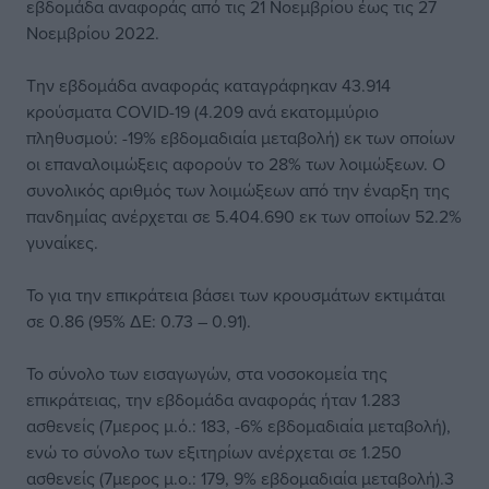
εβδομάδα αναφοράς από τις 21 Νοεμβρίου έως τις 27
Νοεμβρίου 2022.
Την εβδομάδα αναφοράς καταγράφηκαν 43.914
κρούσματα COVID-19 (4.209 ανά εκατoμμύριο
πληθυσμού: -19% εβδομαδιαία μεταβολή) εκ των οποίων
οι επαναλοιμώξεις αφορούν το 28% των λοιμώξεων. Ο
συνολικός αριθμός των λοιμώξεων από την έναρξη της
πανδημίας ανέρχεται σε 5.404.690 εκ των οποίων 52.2%
γυναίκες.
To για την επικράτεια βάσει των κρουσμάτων εκτιμάται
σε 0.86 (95% ΔΕ: 0.73 – 0.91).
Το σύνολο των εισαγωγών, στα νοσοκομεία της
επικράτειας, την εβδομάδα αναφοράς ήταν 1.283
ασθενείς (7μερος μ.ό.: 183, -6% εβδομαδιαία μεταβολή),
ενώ το σύνολο των εξιτηρίων ανέρχεται σε 1.250
ασθενείς (7μερος μ.ο.: 179, 9% εβδομαδιαία μεταβολή).3