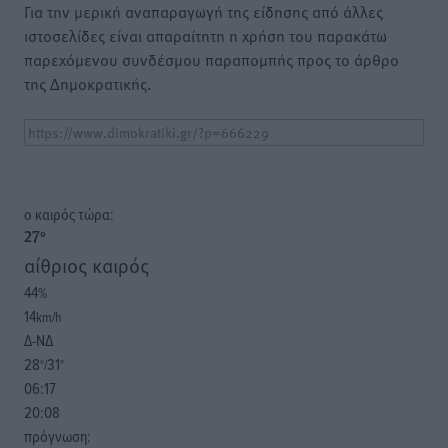
Για την μερική αναπαραγωγή της είδησης από άλλες
ιστοσελίδες είναι απαραίτητη η χρήση του παρακάτω
παρεχόμενου συνδέσμου παραπομπής προς το άρθρο
της Δημοκρατικής.
o καιρός τώρα:
27
°
αίθριος καιρός
44
%
14
km/h
Δ-ΝΔ
28
31
°/
°
06:17
20:08
πρόγνωση: