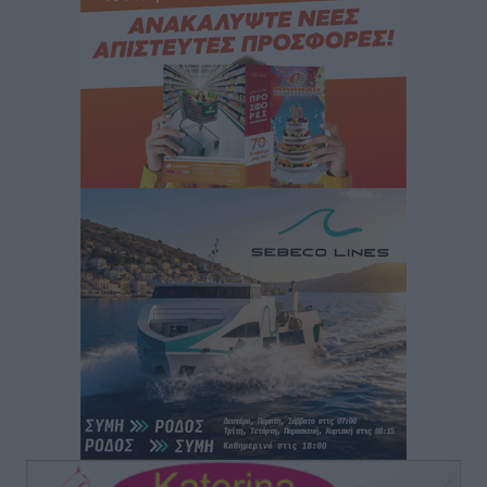
Τοπικές Ειδήσεις
•
πριν 2 ώρες
ΦΟΔΣΑ Νοτίου Αιγαίου: «Δεν ζητάμε ασυλία – ζητάμε
θεσμική προστασία της αυτοδιοίκησης»
Τοπικές Ειδήσεις
•
πριν 2 ώρες
Στη διαδικασία της απευθείας διαπραγμάτευσης ο
Δήμος Ρόδου για τη ναυαγοσωστική κάλυψη των
παραλιών
Τοπικές Ειδήσεις
•
πριν 2 ώρες
Στο Αυτόφωρο 47χρονος που φέρεται να απείλησε τη
70χρονη μητέρα του όταν εκείνη αρνήθηκε να του
δώσει χρήματα για ναρκωτικά
Τοπικές Ειδήσεις
•
πριν 2 ώρες
Ασφαλιστικά μέτρα από το Ελληνικό Δημόσιο κατά