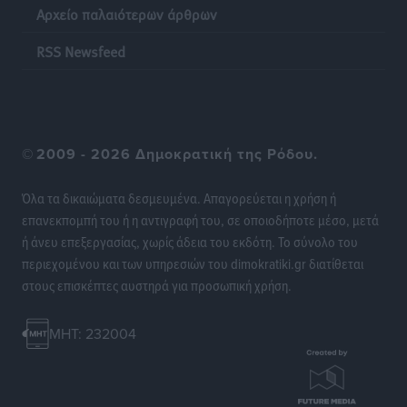
Αρχείο παλαιότερων άρθρων
των εξωτερικών συνόρων
Ειδήσεις
•
πριν 19 ώρες
RSS Newsfeed
Κάρπαθος: Το πιο υποτιμημένο νησί είναι ένας
κρυφός παράδεισος στα Δωδεκάνησα
Τοπικές Ειδήσεις
•
πριν 19 ώρες
©
2009 - 2026 Δημοκρατική της Ρόδου.
Ο Λαμπρος Φισφής στη Ρόδο στις 21 Σεπτεμβρίου
Όλα τα δικαιώματα δεσμευμένα. Απαγορεύεται η χρήση ή
Πολιτιστικά
•
πριν 19 ώρες
επανεκπομπή του ή η αντιγραφή του, σε οποιοδήποτε μέσο, μετά
ή άνευ επεξεργασίας, χωρίς άδεια του εκδότη. Το σύνολο του
ΚΑΕ Κολοσσός: Αντίστροφη μέτρηση για την
περιεχομένου και των υπηρεσιών του dimokratiki.gr διατίθεται
προετοιμασία
στους επισκέπτες αυστηρά για προσωπική χρήση.
Αθλητικά
•
πριν 20 ώρες
MHT: 232004
Εθνική Παίδων: Με Χριστοδούλου στο Ευρωμπάσκετ
Αθλητικά
•
πριν 20 ώρες