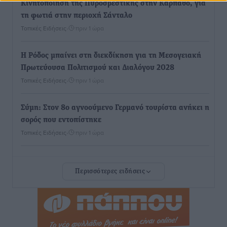
Κινητοποίηση της Πυροσβεστικής στην Κάρπαθο, για
τη φωτιά στην περιοχή Σάνταλο
Τοπικές Ειδήσεις
•
πριν 1 ώρα
Η Ρόδος μπαίνει στη διεκδίκηση για τη Μεσογειακή
Πρωτεύουσα Πολιτισμού και Διαλόγου 2028
Τοπικές Ειδήσεις
•
πριν 1 ώρα
Σύμη: Στον 8ο αγνοούμενο Γερμανό τουρίστα ανήκει η
σορός που εντοπίστηκε
Τοπικές Ειδήσεις
•
πριν 1 ώρα
Η σιωπηρή παράταση του Ταμείου Ανάκαμψης για
Περισσότερες ειδήσεις
την Ελλάδα
Ειδήσεις
•
πριν 1 ώρα
Το εκλογικό ρολόι του Μαξίμου χτυπά τέλη Μαΐου του
2027