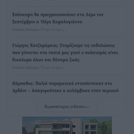
Επίσκεψη θα πραγματοποιήσει στη Λέρο τον
Σεπτέμβριο η Όλγα Κεφαλογιάννη
Τοπικές Ειδήσεις
•
πριν 5 ώρες
Γιώργος Χατζημάρκος: Στηρίζουμε τις εκδηλώσεις
που γίνονται στα νησιά μας γιατί ο πολιτισμός είναι
δικαίωμα όλων και δύναμη ζωής
Τοπικές Ειδήσεις
•
πριν 6 ώρες
Κάρπαθος: Παλιά πυρομαχικά εντοπίστηκαν στο
Αρδάνι – Απαγορεύτηκε η κολύμβηση στην περιοχή
Τοπικές Ειδήσεις
•
πριν 6 ώρες
Περισσότερες ειδήσεις
Τουρνάς για φωτιές: «Κανένα περιθώριο
εφησυχασμού» – Σε πλήρη ετοιμότητα ο μηχανισμός
Ειδήσεις
•
πριν 7 ώρες