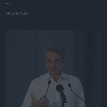
...
Τσαμπίκα Διαμαντή: Η Ρόδος δεν μπορεί να σχεδιάζει
09.08.26 15:52
το μέλλον της μέσα στην αβεβαιότητα
Συνεντεύξεις
•
πριν 10 ώρες
Η υπογεννητικότητα βάζει λουκέτο σε 11 σχολεία
Πρωτοβάθμιας στα Δωδεκάνησα
Ρεπορτάζ
•
πριν 10 ώρες
Κ. Σπανός: Παρά την αυξημένη τουριστική κίνηση, η
αγορά της Ρόδου κινείται κάτω από τις προσδοκίες
Ρεπορτάζ
•
πριν 10 ώρες
Ο λαγοκέφαλος βρήκε επιτέλους τιμή, μένει να βρεθεί
και σχέδιο
Δημο-Κρίσεις
•
πριν 10 ώρες