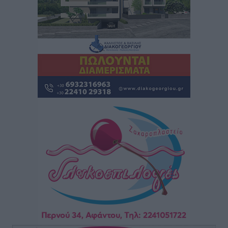
Καιρός: Επιμένουν οι υψηλές θερμοκρασίες – Ισχυρά
μελτέμια έως 9 μποφόρ, σε «Red Code» 6 περιοχές
Τοπικές Ειδήσεις
•
πριν 8 ώρες
Τα φοιτητικά ενοίκια «τινάζουν στον αέρα» τους
οικογενειακούς προϋπολογισμούς
Ειδήσεις
•
πριν 8 ώρες
Δύο νέοι ξενώνες παραδόθηκαν στις Ένοπλες
Δυνάμεις στη νήσο Ρω
Τοπικές Ειδήσεις
•
πριν 8 ώρες
Συνεχίζεται η έξοδος του Αυγούστου – Πάνω από
34.000 αναχωρούν σήμερα μόνο από τον Πειραιά
Ειδήσεις
•
πριν 8 ώρες