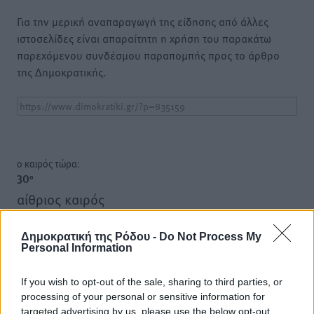
Για την μερική αναπαραγωγή της είδησης από άλλες
ιστοσελίδες είναι απαραίτητη η χρήση του παρακάτω
παρεχόμενου συνδέσμου παραπομπής προς το άρθρο
της Δημοκρατικής.
o καιρός τώρα:
30
°
αίθριος καιρός
85
%
13
km/h
Δημοκρατική της Ρόδου -
Do Not Process My
Personal Information
Β-ΒΔ
30
31
°/
°
If you wish to opt-out of the sale, sharing to third parties, or
06:19
processing of your personal or sensitive information for
20:05
targeted advertising by us, please use the below opt-out