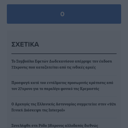
0
ΣΧΕΤΙΚΆ
Το Συμβούλιο Εφετών Δωδεκανήσου απέρριψε την έκδοση
72χρονης που καταζητείται από τις ινδικές αρχές
Προσφυγή κατά του εντάλματος προσωρινής κράτησης από
τον 27χρονο για το παραλίγο φονικό της Κρεμαστής
Ο Αρχηγός της Ελληνικής Αστυνομίας συμμετείχε στην «92η
Γενική Διάσκεψη της Interpol»
Συνελήφθη στη Ρόδο 38χρονος αλλοδαπός διεθνώς