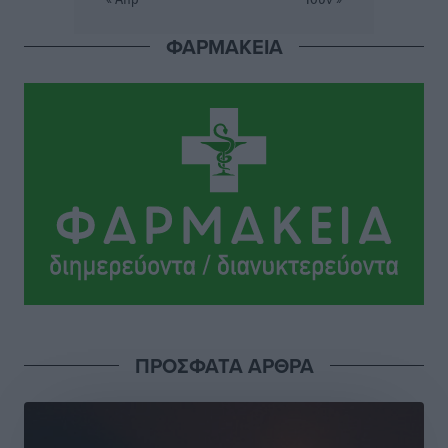
Πού κινούνται οι κρατήσεις last minute σε Ελλάδα
ΦΑΡΜΑΚΕΙΑ
από Γερμανούς
Ειδήσεις
•
πριν 9 ώρες
Οδηγός στη Ρόδο τράκαρε σταθμευμένο αυτοκίνητο,
παρέσυρε 72χρονο και διέφυγε
Τοπικές Ειδήσεις
•
πριν 9 ώρες
Το νέο Ειδικό Χωροταξικό για τον Τουρισμό
ξανασχεδιάζει τον επενδυτικό χάρτη της Ρόδου
Τοπικές Ειδήσεις
•
πριν 10 ώρες
Γιάννης Βασιλάκης: «Η Πρωτοβάθμια Φροντίδα
ΠΡΟΣΦΑΤΑ ΑΡΘΡΑ
Υγείας πρέπει να φτάνει σε κάθε γωνιά – Ενισχύουμε
τις δομές, δεν τις αποδυναμώνουμε»
Συνεντεύξεις
•
πριν 10 ώρες