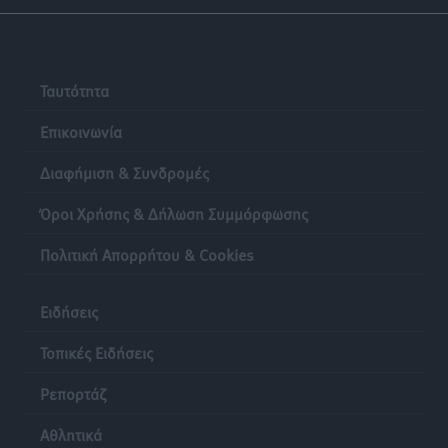
Γιάννης Χατζής για το νέο Ειδικό Χωροταξικό: Οι
βασικοί οριζόντιοι περιορισμοί παραμένουν –
Κίνδυνος για επενδύσεις, περιουσίες και τοπική
Ταυτότητα
ανάπτυξη
Επικοινωνία
Τοπικές Ειδήσεις
•
πριν 24 ώρες
Διαφήμιση & Συνδρομές
Όροι Χρήσης & Δήλωση Συμμόρφωσης
Πολιτική Απορρήτου & Cookies
Ειδήσεις
Τοπικές Ειδήσεις
Ρεπορτάζ
Αθλητικά