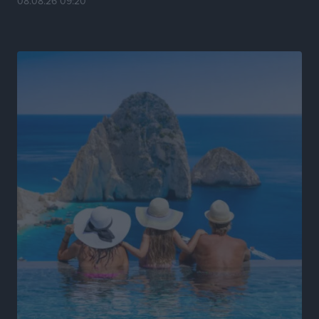
08.08.26 09:20
Ροδήλιος: Ο απολογισμός από το Πανελλήνιο
Πρωτάθλημα Πίστας
Αθλητικά
•
πριν 20 ώρες
Διαγόρας: Μετεγγραφικό ντεμαράζ
Αθλητικά
•
πριν 20 ώρες
Γ.Σ. Διαγόρας: Εντατική προετοιμασία και επιστροφή
Ρίζου στις Ακαδημίες
Αθλητικά
•
πριν 20 ώρες
Εθνική Ανδρών: Ραντεβού στο Telekom Center Athens
Αθλητικά
•
πριν 20 ώρες
ΕΠΟ: Απέσυρε τη στήριξή της στην υποψηφιότητα
του Ινφαντίνο
Αθλητικά
•
πριν 20 ώρες