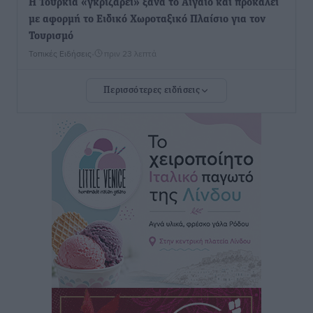
Η Τουρκία «γκριζάρει» ξανά το Αιγαίο και προκαλεί
με αφορμή το Ειδικό Χωροταξικό Πλαίσιο για τον
Τουρισμό
Τοπικές Ειδήσεις
•
πριν 23 λεπτά
Περισσότερες ειδήσεις
Νέα εποχή για το Νοσοκομείο Ρόδου: Έργα υποδομής,
ακτινοθεραπευτικό κέντρο και νέα μέτρα για τη
στελέχωση
Τοπικές Ειδήσεις
•
πριν 1 ώρα
Στη Δημοτική Επιτροπή η Ροδιακή Έπαυλη και το
Δίκτυο ΑμεΑ στη Μεσαιωνική Πόλη
Ρεπορτάζ
•
πριν 1 ώρα
Προσωρινά κρατούμενος ο 59χρονος που συνελήφθη
με περισσότερο από 1,3 κιλό κοκαΐνης στη Ρόδο
Τοπικές Ειδήσεις
•
πριν 1 ώρα