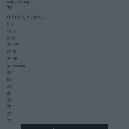
o καιρός τώρα:
27
°
αίθριος καιρός
61
%
11
km/h
Δ-ΒΔ
28
29
°/
°
06:18
20:06
πρόγνωση:
33
°
ΚΥ
29
°
ΔΕ
29
°
ΤΡ
28
°
ΤΕ