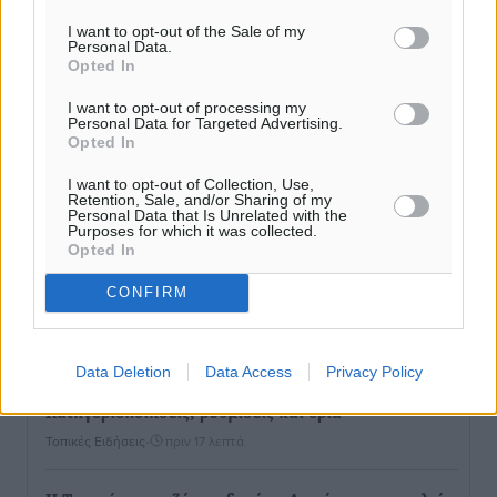
Πόσοι Ευρωπαίοι «αντέχουν» διακοπές στο εξωτερικό
I want to opt-out of the Sale of my
– Τι ισχύει για Έλληνες
Personal Data.
Opted In
Ειδήσεις
•
πριν 8 λεπτά
I want to opt-out of processing my
Personal Data for Targeted Advertising.
Βούλγαροι τουρίστες: Λιγότερες διανυκτερεύσεις
Opted In
στην Ελλάδα, αλλά 18% υψηλότερη δαπάνη ανά
I want to opt-out of Collection, Use,
διανυκτέρευση
Retention, Sale, and/or Sharing of my
Ειδήσεις
•
πριν 13 λεπτά
Personal Data that Is Unrelated with the
Purposes for which it was collected.
Opted In
Βέλγοι τουρίστες: Στα 547,9 εκατ. ευρώ οι εισπράξεις
CONFIRM
για την Ελλάδα
Ειδήσεις
•
πριν 17 λεπτά
Data Deletion
Data Access
Privacy Policy
Οι κανόνες για τουριστική ανάπτυξη –
Κατηγοριοποιήσεις, ρυθμίσεις και όρια
Τοπικές Ειδήσεις
•
πριν 17 λεπτά