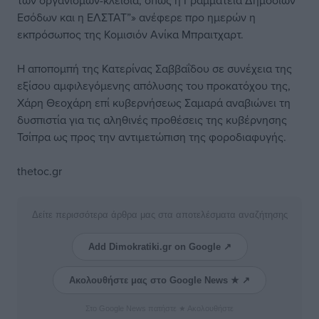
των οργανισμών-κλειδιά, όπως η Γραμματεία Δημοσίων
Εσόδων και η ΕΛΣΤΑΤ”» ανέφερε προ ημερών η
εκπρόσωπος της Κομισιόν Ανίκα Μπραιτχαρτ.
Η αποπομπή της Κατερίνας Σαββαΐδου σε συνέχεια της
εξίσου αμφιλεγόμενης απόλυσης του προκατόχου της,
Χάρη Θεοχάρη επί κυβερνήσεως Σαμαρά αναβιώνει τη
δυσπιστία για τις αληθινές προθέσεις της κυβέρνησης
Τσίπρα ως προς την αντιμετώπιση της φοροδιαφυγής.
thetoc.gr
Δείτε περισσότερα άρθρα μας στα αποτελέσματα αναζήτησης
Add Dimokratiki.gr on Google ↗
Ακολουθήστε μας στο Google News ★ ↗
Στο Google News πατήστε ★ Ακολουθήστε