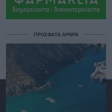
Άμεσα μέτρα για την ενίσχυση του Νοσοκομείου
Ρόδου και αντιμετώπιση των ελλείψεων προσωπικού
ανακοίνωσε ο Άδωνις Γεωργιάδης
Τοπικές Ειδήσεις
•
πριν 16 ώρες
ΠΡΟΣΦΑΤΑ ΑΡΘΡΑ
Iατρικός Σύλλογος Ροδου προς Α. Γεωργιάδη:
Στρατηγικές Προτάσεις για την Ενίσχυση της
Δημόσιας Υγείας στη Νησιωτική Ελλάδα και στα
Νοσοκομεία της Γ΄ Ζώνης
Τοπικές Ειδήσεις
•
πριν 16 ώρες
Πάνθηρες: Ξεκίνησαν αισιόδοξοι για την παρθενική
“πτήση” τους
Αθλητικά
•
πριν 16 ώρες
Άρης Αρχαγγέλου: Στο πλευρό του άτυχου Ιάκωβου