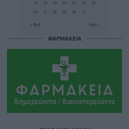
19
20
21
22
23
24
25
Αθλητικά
•
πριν 14 ώρες
26
27
28
29
30
31
Εθνικός Αρχίπολης: Μεγάλο βήμα προόδου η ίδρυση
« Φεβ
Απρ »
Ακαδημίας
Αθλητικά
•
πριν 14 ώρες
ΦΑΡΜΑΚΕΙΑ
Ιππότες: Με το βλέμμα στραμμένο στο μέλλον
Αθλητικά
•
πριν 14 ώρες
ΠΑΜΕ ΣΤΟΙΧΗΜΑ: Περισσότερα από 95 εκατομμύρια
ευρώ σε κέρδη μοίρασε τον Ιούλιο
Αθλητικά
•
πριν 14 ώρες
Ολοκλήρωση του έργου αναβάθμισης των
υποδομών του Νεστορίδειου Μελάθρου
Τοπικές Ειδήσεις
•
πριν 15 ώρες