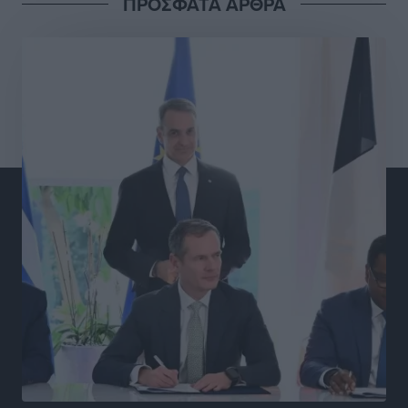
ΠΡΟΣΦΑΤΑ ΑΡΘΡΑ
Γ.Σ. Διαγόρας: Στα «κυανέρυθρα» ο Janni Pembe
Αθλητικά
•
πριν 16 ώρες
Σύλληψη 21χρονου για ναρκωτικά στη Ρόδο
Τοπικές Ειδήσεις
•
πριν 17 ώρες
Με 13,1% κάλυψη εργαζομένων από συλλογικές
συμβάσεις, η Ελλάδα στον “πάτο” της ΕΕ
Απόψεις
•
πριν 17 ώρες
Στο νοσοκομείο της Ρόδου αύριο ο Άδωνις Γεωργιάδης
Τοπικές Ειδήσεις
•
πριν 17 ώρες
Φώτης Γιαννακός στον RV: Με αυξημένες πληρότητες
η Λέρος, στόχος η επιμήκυνση της τουριστικής σεζόν
στο νησί
Τοπικές Ειδήσεις
•
πριν 17 ώρες