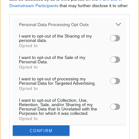
Downstream Participants
that may further disclose it to other
third parties.
Personal Data Processing Opt Outs
I want to opt-out of the Sharing of my
personal data.
Opted In
Ροή ειδήσεων
I want to opt-out of the Sale of my
Personal Data.
Opted In
Η Meridiam ξεκλειδώνει τις έρευνες βυθού στη
θαλάσσια περιοχή Κάσου και Καρπάθου
I want to opt-out of processing my
Personal Data for Targeted Advertising.
Τοπικές Ειδήσεις
•
πριν 10 ώρες
Opted In
I want to opt-out of Collection, Use,
Παρουσίαση βιβλίου του Α. Χατζημιχαήλ – Τιμητική
Retention, Sale, and/or Sharing of my
Personal Data that Is Unrelated with the
εκδήλωση για τους αυτοδιοικητικούς της Κω
Purposes for which it was collected.
Πολιτιστικά
•
πριν 11 ώρες
Opted In
CONFIRM
Εγκρίθηκε η ηλεκτρική διασύνδεση Ρόδου και Κω