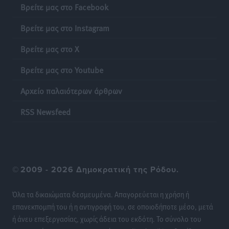
Βρείτε μας στο Facebook
Έκκληση γονέων για να λειτουργήσει ο
Βρείτε μας στο Instagram
Βρεφονηπιακός Σταθμός Κάσου
Τοπικές Ειδήσεις
•
πριν 22 ώρες
Βρείτε μας στο X
Βρείτε μας στο Youtube
Ακρίβεια: Σημαντικές οι διατακτικές σίτισης για 3
στους 4 εργαζομένους
Αρχείο παλαιότερων άρθρων
Ειδήσεις
•
πριν 22 ώρες
RSS Newsfeed
Κινητοποίηση της Πυροσβεστικής στην Κάρπαθο, για
τη φωτιά στην περιοχή Σάνταλο
Τοπικές Ειδήσεις
•
πριν 22 ώρες
©
2009 - 2026 Δημοκρατική της Ρόδου.
Η Ρόδος μπαίνει στη διεκδίκηση για τη Μεσογειακή
Πρωτεύουσα Πολιτισμού και Διαλόγου 2028
Όλα τα δικαιώματα δεσμευμένα. Απαγορεύεται η χρήση ή
Τοπικές Ειδήσεις
•
πριν 22 ώρες
επανεκπομπή του ή η αντιγραφή του, σε οποιοδήποτε μέσο, μετά
ή άνευ επεξεργασίας, χωρίς άδεια του εκδότη. Το σύνολο του