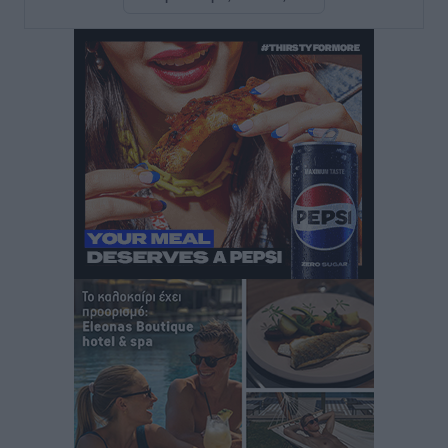
Χατζηλαζάρου – Προχωρά καινούργιο ξενοδοχείο
στην Κω
Τοπικές Ειδήσεις
•
πριν 13 ώρες
Αυτοκίνητο μπήκε παράνομα σε μονόδρομο στο
Μαστιχάρι – Αναποδογύρισε όχημα με μητέρα και
5χρονο παιδί
Τοπικές Ειδήσεις
•
πριν 13 ώρες
“Η Ευρώπη αντιμετώπιζε το προσφυγικό σαν ταινία
τρόμου” – Η συγκλονιστική μαρτυρία της Χαρούλας
Γιασιράνη στον RV για τα γεγονότα που οδήγησαν στο
Σύμφωνο της Λέρου
Τοπικές Ειδήσεις
•
πριν 13 ώρες
Συναυλία με τον Γιάννη Κότσιρα στις 21 Αυγούστου
Πολιτιστικά
•
πριν 14 ώρες