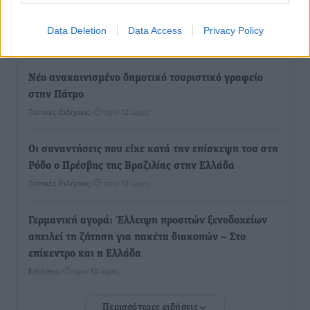
μέσω υποβρύχιων καλωδίων με την ηπειρωτική
Ελλάδα
Data Deletion
Data Access
Privacy Policy
Τοπικές Ειδήσεις
•
πριν 12 ώρες
Νέο ανακαινισμένο δημοτικό τουριστικό γραφείο
στην Πάτμο
Τοπικές Ειδήσεις
•
πριν 12 ώρες
Οι συναντήσεις που είχε κατά την επίσκεψη του στη
Ρόδο ο Πρέσβης της Βραζιλίας στην Ελλάδα
Τοπικές Ειδήσεις
•
πριν 13 ώρες
Γερμανική αγορά: Έλλειψη προσιτών ξενοδοχείων
απειλεί τη ζήτηση για πακέτα διακοπών – Στο
επίκεντρο και η Ελλάδα
Ειδήσεις
•
πριν 13 ώρες
Περισσότερες ειδήσεις
Νέο ξενοδοχείο στη Ρόδο για την H Hotels –