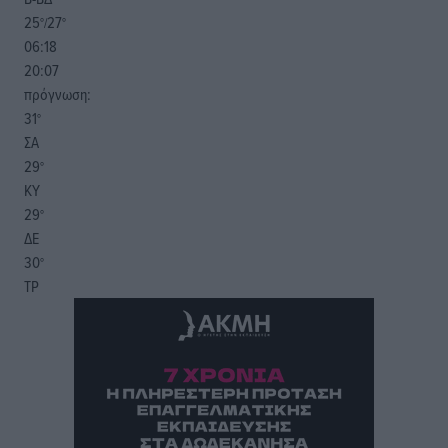
25
27
°/
°
06:18
20:07
πρόγνωση:
31
°
ΣΑ
29
°
ΚΥ
29
°
ΔΕ
30
°
ΤΡ