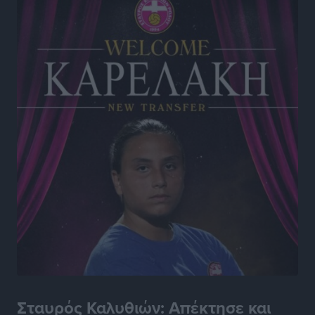
Αθλητικά
•
πριν 18 ώρες
Ατρόμητος Διμυλιάς: Ο Μαργαρίτης και μία
αδιαπραγμάτευτη φιλοσοφία
Αθλητικά
•
πριν 18 ώρες
Γ.Σ. Διαγόρας: Επέστρεψε στις Ακαδημίες η Ειρήνη
Παπαεμμανουήλ
Αθλητικά
•
πριν 19 ώρες
ΣΚΟΕ: Σαββατοκύριακο με αγώνες από τον Σ.Σ. Ρόδου
Αθλητικά
•
πριν 20 ώρες
Συνελήφθη 37χρονη στη Ρόδο γιατί είχε αφήσει τα
τρία ανήλικα παιδιά της χωρίς επιτήρηση
Τοπικές Ειδήσεις
•
πριν 20 ώρες
Σταυρός Καλυθιών: Απέκτησε και