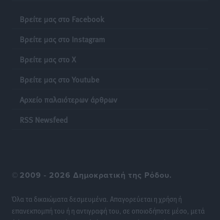
Βρείτε μας στο Facebook
Νέα αεροσκάφη, drones, δασοκομάντος: Τι έχει
αλλάξει στην Πολιτική Προστασί
Βρείτε μας στο Instagram
Ειδήσεις
•
πριν 22 ώρες
Βρείτε μας στο X
Άδωνις Γεωργιάδης στον RV: “Στο υπουργείο
Βρείτε μας στο Youtube
εξετάζουμε την θεσμοθέτηση τρίτης κατηγορίας
κινήτρων, ειδικά για τα νοσοκομεία στα νησιά”
Αρχείο παλαιότερων άρθρων
Τοπικές Ειδήσεις
•
πριν 22 ώρες
RSS Newsfeed
Θετικό κλίμα και κοινό όραμα για την ανάδειξη της
ιστορίας της Ρόδου στο Αεροδρόμιο «Διαγόρας»
Τοπικές Ειδήσεις
•
πριν 22 ώρες
©
2009 - 2026 Δημοκρατική της Ρόδου.
Αντώνης Καμπουράκης: «Ένα σπουδαίο έργο
πολιτισμού για τη Ρόδο, που σχεδιάσαμε και
Όλα τα δικαιώματα δεσμευμένα. Απαγορεύεται η χρήση ή
εξασφαλίσαμε τη χρηματοδότησή του, γίνεται
επανεκπομπή του ή η αντιγραφή του, σε οποιοδήποτε μέσο, μετά