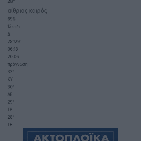
28
°
αίθριος καιρός
69
%
13
km/h
Δ
28
29
°/
°
06:18
20:06
πρόγνωση:
33
°
ΚΥ
30
°
ΔΕ
29
°
ΤΡ
28
°
ΤΕ