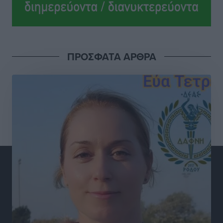
Οι θαυματουργές Παναγίες της Δωδεκανήσου: Τα
προσωνύμια και οι θρύλοι
Ρεπορτάζ
•
πριν 3 ώρες
ΠΡΟΣΦΑΤΑ ΑΡΘΡΑ
Τριήμερο εξόδου: Πάνω από 129.000 επιβάτες
αναχωρούν από Πειραιά, Ραφήνα και Λαύριο
Ειδήσεις
•
πριν 16 ώρες
Τι αλλάζει το χωροταξικό στις τουριστικές επενδύσεις
Τοπικές Ειδήσεις
•
πριν 16 ώρες
ΥΠΑΑΤ: 12,5 εκατ. ευρώ στις 13 Περιφέρειες για μέτρα
βιοασφάλειας
Τοπικές Ειδήσεις
•
πριν 16 ώρες
Ποιοι φοιτητές μπορούν να λάβουν ενίσχυση για
στέγη έως 2.500 ευρώ