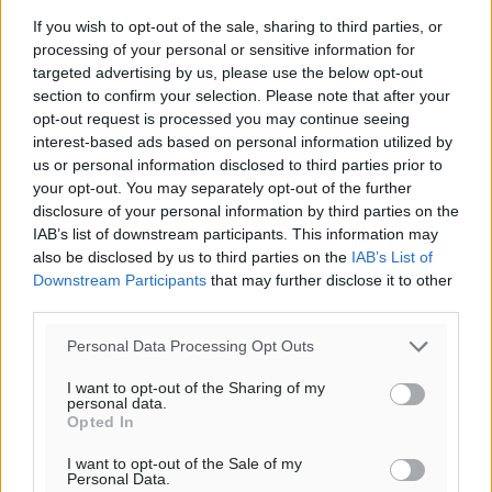
If you wish to opt-out of the sale, sharing to third parties, or
processing of your personal or sensitive information for
targeted advertising by us, please use the below opt-out
section to confirm your selection. Please note that after your
opt-out request is processed you may continue seeing
interest-based ads based on personal information utilized by
us or personal information disclosed to third parties prior to
your opt-out. You may separately opt-out of the further
disclosure of your personal information by third parties on the
IAB’s list of downstream participants. This information may
also be disclosed by us to third parties on the
IAB’s List of
Downstream Participants
that may further disclose it to other
Ροή ειδήσεων
third parties.
Personal Data Processing Opt Outs
ΔΕΑΣ Δάφνη Ρόδου: Η Ευαγγελία Τετράδη στο
I want to opt-out of the Sharing of my
τεχνικό επιτελείο
personal data.
Opted In
Αθλητικά
•
πριν 1 λεπτό
I want to opt-out of the Sale of my
Personal Data.
Γ.Σ. Διαγόρας: Το οργανόγραμμα των Ακαδημιών