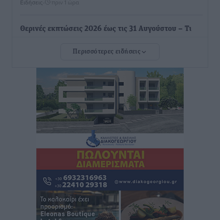
Ειδήσεις
•
πριν 1 ώρα
Θερινές εκπτώσεις 2026 έως τις 31 Αυγούστου – Τι
πρέπει να προσέξουν οι καταναλωτές
Περισσότερες ειδήσεις
Ειδήσεις
•
πριν 1 ώρα
ΑΔΜΗΕ: Ολοκληρώνεται η ηλεκτρική διασύνδεση των
Κυκλάδων, τα οφέλη
Ειδήσεις
•
πριν 1 ώρα
Πόσοι Ευρωπαίοι «αντέχουν» διακοπές στο εξωτερικό
– Τι ισχύει για Έλληνες
Ειδήσεις
•
πριν 1 ώρα
Βούλγαροι τουρίστες: Λιγότερες διανυκτερεύσεις
στην Ελλάδα, αλλά 18% υψηλότερη δαπάνη ανά
διανυκτέρευση
Ειδήσεις
•
πριν 2 ώρες