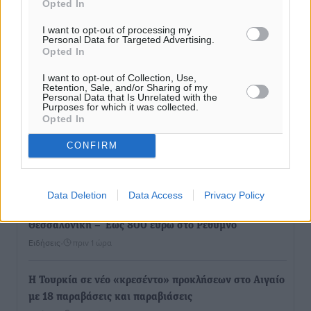
Opted In
Αθλητικά
•
πριν 2 λεπτά
I want to opt-out of processing my
Personal Data for Targeted Advertising.
Σταυρός Καλυθιών: Απέκτησε και την Ειρήνη
Opted In
Καρελλάκη
I want to opt-out of Collection, Use,
Αθλητικά
•
πριν 31 λεπτά
Retention, Sale, and/or Sharing of my
Personal Data that Is Unrelated with the
Purposes for which it was collected.
Opted In
Πρωτάθλημα Καλαθοσφαίρισης Δικηγορικών
Συλλόγων Ελλάδας και Κύπρου: Η Ρόδος φιλοξένησε
CONFIRM
με επιτυχία την 17η διοργάνωση
Αθλητικά
•
πριν 44 λεπτά
Data Deletion
Data Access
Privacy Policy
Φοιτητική στέγη: «Φωτιά» τα ενοίκια σε Αθήνα και
Θεσσαλονίκη – Έως 800 ευρώ στο Ρέθυμνο
Ειδήσεις
•
πριν 1 ώρα
Η Τουρκία σε νέο «κρεσέντο» προκλήσεων στο Αιγαίο
με 18 παραβάσεις και παραβιάσεις