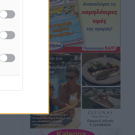
ισμού
Ειδήσεις
•
πριν 5 ώρες
Γ. Χατζημάρκος: “Δύο μεγάλες
δεσμεύσεις Γεωργιάδη” – Κίνητρα για
τους γιατρούς των νησιών και
συνεργασία Ρόδου με το Αττικόν για το
Ακτινοθεραπευτικό
Τοπικές Ειδήσεις
•
πριν 5 ώρες
Σούπερ μάρκετ: Διευρύνεται η εθνική
πρωτοβουλία για τις τιμές – Eρχονται
νέες συμμετοχές εταιρειών
Ειδήσεις
•
πριν 6 ώρες
Συνελήφθησαν έξι άτομα για
ηχορύπανση από καταστήματα στο
Νότιο Αιγαίο