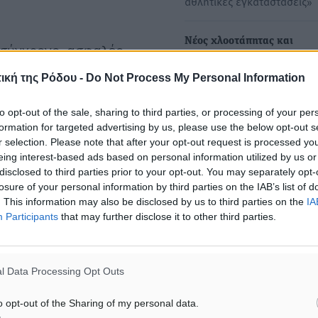
αθλητικές εγκαταστάσεις»
Νέος χλοοτάπητας και
 σύγχρονο, ασφαλές,
ηλεκτροφωτισμός στο γήπ
ρόνου υπό ιδιαίτερα
Ασκληπιείου Ρόδου, από τ
ική της Ρόδου -
Do Not Process My Personal Information
ο συμφώνως των
Περιφέρεια Νοτίου Αιγαίου
FIFA και της ΕΠΟ,
Υπεγράφη…
to opt-out of the sale, sharing to third parties, or processing of your per
formation for targeted advertising by us, please use the below opt-out s
Υπεγράφη μια ακόμη εργο
τική κατάσταση γήπεδο
r selection. Please note that after your opt-out request is processed y
σύμβαση, στο πλαίσιο του 
eing interest-based ads based on personal information utilized by us or
Προγράμματος Εκσυγχρον
disclosed to third parties prior to your opt-out. You may separately opt-
Αθλητικών…
losure of your personal information by third parties on the IAB’s list of
δο ποδοσφαιρικού τάπητα,
. This information may also be disclosed by us to third parties on the
IA
ι είναι επιπασμένο με
Participants
that may further disclose it to other third parties.
Νέος χλοοτάπητας και
διενίου – από ανακύκλωση
διαμόρφωση περιβάλλοντο
στο γήπεδο Λάρδου, από τ
χημικές ιδιότητες) του
l Data Processing Opt Outs
Περιφέρεια Νοτίου Αιγαίου
ην ιδιαίτερα έντονη
Υπεγράφη μια ακόμη εργο
 ιδιαίτερα εκτεταμένης
o opt-out of the Sharing of my personal data.
σύμβαση, στο πλαίσιο του 