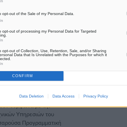
In
για αγώνες και
Προγράμματος Εκσυγχρον
αστικές του ιδιότητες,
Αθλητικών…
o opt-out of the Sale of my Personal Data.
ετρικό σχήμα των
In
ηλο για την χρήση για την
to opt-out of processing my Personal Data for Targeted
ing.
είναι το γήπεδο να μην
In
που είναι οι αθλητικές,
o opt-out of Collection, Use, Retention, Sale, and/or Sharing
οπικής κοινωνίας. Είναι
ersonal Data that Is Unrelated with the Purposes for which it
lected.
απαξιώνει το βασικό
In
ου Δήμου Ρόδου.
CONFIRM
άθμισή του.
 Περιφέρεια Νοτίου
Data Deletion
Data Access
Privacy Policy
θούν σύμφωνα με την
χνικών Υπηρεσιών του
 παρούσα Προγραμματική