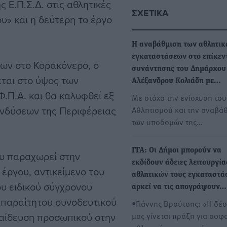
 Ε.Π.Σ.Δ. στις αθλητικές
ΣΧΕΤΙΚΆ
» και η δεύτερη το έργο
Η αναβάθμιση των αθλητι
εγκαταστάσεων στο επίκεν
ων στο Κορακόνερο, ο
συνάντησης του Δημάρχου
ται στο ύψος των
Αλέξανδρου Κολιάδη με…
.Π.Α. και θα καλυφθεί εξ
Με στόχο την ενίσχυση του
νδύσεων της Περιφέρειας
Αθλητισμού και την αναβά
των υποδομών της…
ΓΓΑ: Οι Δήμοι μπορούν να
ου παραχωρεί στην
εκδίδουν άδειες λειτουργία
έργου, αντικείμενο του
αθλητικών τους εγκαταστά
ου ειδικού σύγχρονου
αρκεί να τις απογράψουν…
απαραίτητου συνοδευτικού
•Γιάννης Βρούτσης: «Η δέ
παίδευση προσωπικού στην
μας γίνεται πράξη για ασφ