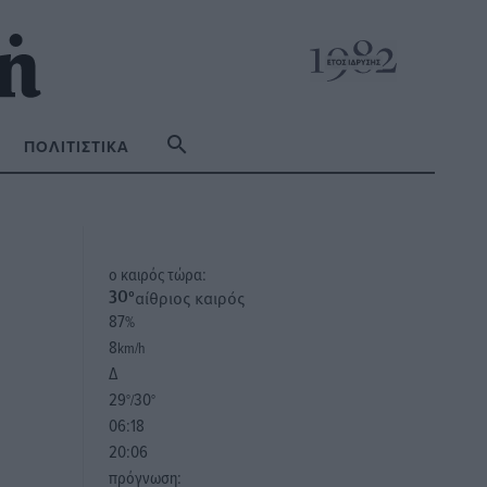
ΠΟΛΙΤΙΣΤΙΚΆ
o καιρός τώρα:
αίθριος καιρός
30
°
87
%
8
km/h
Δ
29
30
°/
°
06:18
20:06
πρόγνωση: