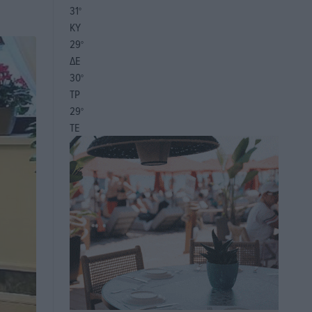
31
°
ΚΥ
29
°
ΔΕ
30
°
ΤΡ
29
°
ΤΕ