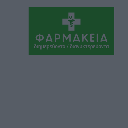
ΣΕΓΑΣ: Πιστώθηκαν τα έξοδα
μετακίνησης του Πανελληνίου
Πρωταθλήματος Κ20 στα σωματεία
Αθλητικά
•
πριν 6 ώρες
Ευρωπαϊκό Πρωτάθλημα Στίβου: Πότε
αγωνίζονται η Μαγκούλια, η
Σπανουδάκη και ο Κριτούλης
Αθλητικά
•
πριν 6 ώρες
Εθνική Παίδων: Ο Χριστοδούλου και η
καλύτερη φουρνιά των τελευταίων
ετών
Αθλητικά
•
πριν 6 ώρες
Διαγόρας: Ανανέωσε ο Μιχάλης
Χατζηγεωργίου
Αθλητικά
•
πριν 6 ώρες