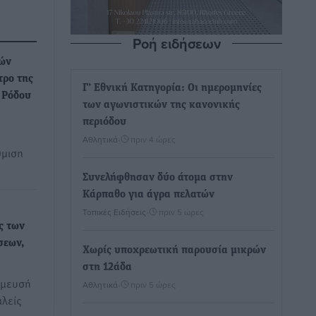
Ροή ειδήσεων
κών
τρο της
Γ’ Εθνική Κατηγορία: Οι ημερομηνίες
 Ρόδου
των αγωνιστικών της κανονικής
περιόδου
Αθλητικά
•
πριν 4 ώρες
θμιση
Συνελήφθησαν δύο άτομα στην
Κάρπαθο για άγρα πελατών
Τοπικές Ειδήσεις
•
πριν 5 ώρες
ς των
σεων,
Χωρίς υποχρεωτική παρουσία μικρών
στη 12άδα
σμευσή
Αθλητικά
•
πριν 5 ώρες
αλείς