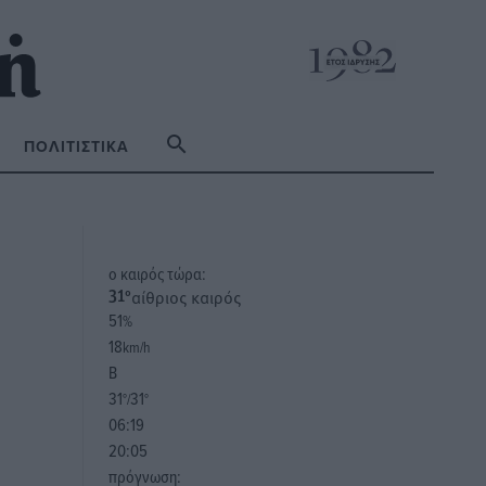
ΠΟΛΙΤΙΣΤΙΚΆ
o καιρός τώρα:
αίθριος καιρός
31
°
51
%
18
km/h
Β
31
31
°/
°
06:19
20:05
πρόγνωση: