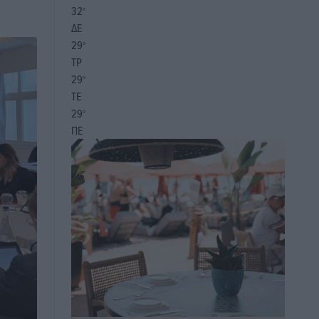
32
°
ΔΕ
29
°
ΤΡ
29
°
ΤΕ
29
°
ΠΕ