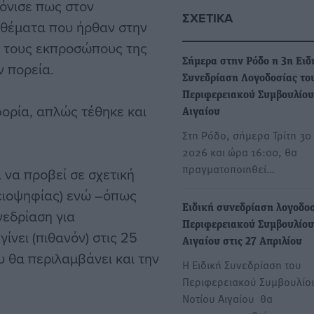
τόνισε πως στον
ΣΧΕΤΙΚΆ
 θέματα που ήρθαν στην
ι τους εκπροσώπους της
Σήμερα στην Ρόδο η 3η Ειδ
ν πορεία.
Συνεδρίαση Λογοδοσίας το
Περιφερειακού Συμβουλίου
ορία, απλώς τέθηκε και
Αιγαίου
Στη Ρόδο, σήμερα Τρίτη 30
2026 και ώρα 16:00, θα
πραγματοποιηθεί…
 να προβεί σε σχετική
ειοψηφίας) ενώ –όπως
Ειδική συνεδρίαση λογοδοσ
υνεδρίαση για
Περιφερειακού Συμβουλίου
ίνει (πιθανόν) στις 25
Αιγαίου στις 27 Απριλίου
 θα περιλαμβάνει και την
H Ειδική Συνεδρίαση του
Περιφερειακού Συμβουλίο
Νοτίου Αιγαίου θα