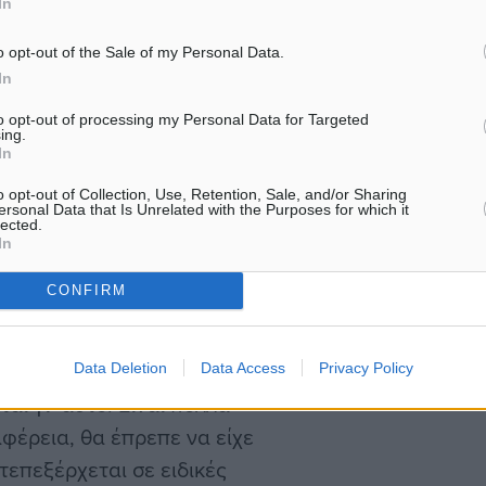
In
μαντικό θέμα. Έχει να
συμβουλίου…
ουρισμού και πάσης
o opt-out of the Sale of my Personal Data.
ζόμενα, κλίνες κ.ο.κ.).
In
 κυβέρνηση, εισήγαγε στη
to opt-out of processing my Personal Data for Targeted
ing.
τίμημα που καταβάλλει ο
In
(από 1 έως 10 ευρώ
o opt-out of Collection, Use, Retention, Sale, and/or Sharing
ασε αυτό, ‘τέλος
ersonal Data that Is Unrelated with the Purposes for which it
lected.
 είναι η δική μας ένσταση:
In
ίναι το ίδιο του Ελληνικό
CONFIRM
ι ένα λάθος. Ονόμασε
ε παρερμηνείες. Το ‘τέλος’
χείρισή του γίνεται για ένα
Data Deletion
Data Access
Privacy Policy
αι γι’ αυτό. Είναι πολλά
ιφέρεια, θα έπρεπε να είχε
τεπεξέρχεται σε ειδικές