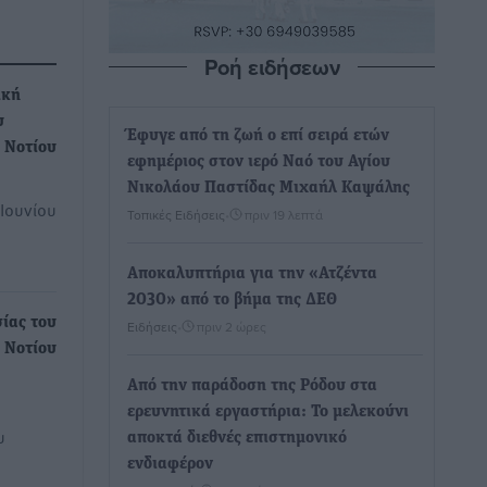
Ροή ειδήσεων
ική
υ
Έφυγε από τη ζωή ο επί σειρά ετών
 Νοτίου
εφημέριος στον ιερό Ναό του Αγίου
Νικολάου Παστίδας Μιχαήλ Καψάλης
 Ιουνίου
Τοπικές Ειδήσεις
•
πριν 19 λεπτά
Αποκαλυπτήρια για την «Ατζέντα
2030» από το βήμα της ΔΕΘ
ίας του
Ειδήσεις
•
πριν 2 ώρες
 Νοτίου
Από την παράδοση της Ρόδου στα
ερευνητικά εργαστήρια: Το μελεκούνι
υ
αποκτά διεθνές επιστημονικό
ενδιαφέρον