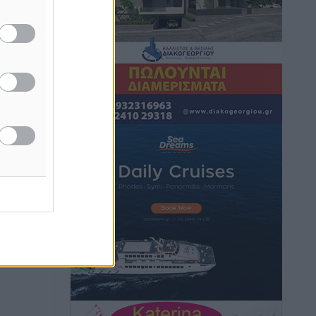
Τουρνάς για φωτιές: «Κανένα
περιθώριο εφησυχασμού» – Σε πλήρη
ετοιμότητα ο μηχανισμός
Ειδήσεις
•
πριν 5 ώρες
Καιρός: Επιμένουν οι υψηλές
θερμοκρασίες – Ισχυρά μελτέμια έως 9
μποφόρ, σε «Red Code» 6 περιοχές
Τοπικές Ειδήσεις
•
πριν 6 ώρες
Τα φοιτητικά ενοίκια «τινάζουν στον
αέρα» τους οικογενειακούς
προϋπολογισμούς
Ειδήσεις
•
πριν 6 ώρες
Δύο νέοι ξενώνες παραδόθηκαν στις
Ένοπλες Δυνάμεις στη νήσο Ρω