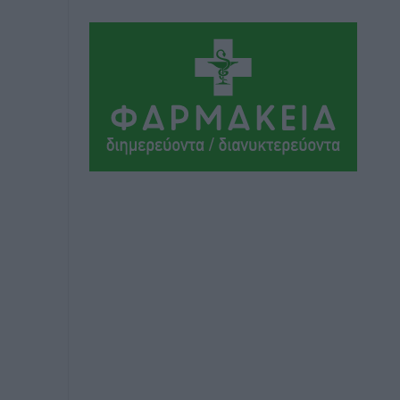
Μαρία Εκμεκτσίογλου: Η πίστη μου
είναι το μεγαλύτερο στήριγμα μου – Το
προσκύνημα στην ιερά Μονή
Πανορμίτη
Τοπικές Ειδήσεις
•
πριν 7 ώρες
Ακαθάριστα οικόπεδα: Τι γίνεται όταν
ο ιδιοκτήτης δεν τα καθαρίσει – Πώς
κινούνται δήμοι και ΠΣ, ποιος
πληρώνει τον λογαριασμό
Τοπικές Ειδήσεις
•
πριν 7 ώρες
Πού κινούνται οι κρατήσεις last
minute σε Ελλάδα από Γερμανούς
Ειδήσεις
•
πριν 7 ώρες
Οδηγός στη Ρόδο τράκαρε σταθμευμένο