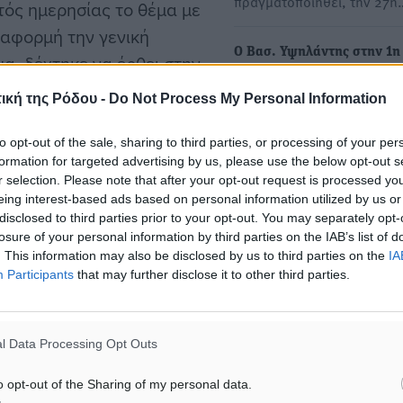
πραγματοποιηθεί, την 27η
τός ημερησίας το θέμα με
 αφορμή την γενική
Ο Βασ. Υψηλάντης στην 1η
α, δέχτηκε να έρθει στην
Τακτική Συνεδρίαση της
 να συζητηθεί στην Ρόδο.
Εκτελεστικής Επιτροπής κα
ική της Ρόδου -
Do Not Process My Personal Information
Διοικητικού Συμβουλίου τη
Π.Ε.Δ.…
to opt-out of the sale, sharing to third parties, or processing of your per
formation for targeted advertising by us, please use the below opt-out s
Ο Κοσμήτορας της Βουλής 
r selection. Please note that after your opt-out request is processed y
Βουλευτής Δωδεκανήσου 
eing interest-based ads based on personal information utilized by us or
Α. Υψηλάντης παρευρέθη
disclosed to third parties prior to your opt-out. You may separately opt-
σήμερα…
losure of your personal information by third parties on the IAB’s list of
κού συμβουλίου Νοτίου
. This information may also be disclosed by us to third parties on the
IA
του κ. Χατζημάρκου για
Participants
that may further disclose it to other third parties.
Στις 24 Απριλίου η Ειδική 
οσης του 75% του Τέλους
Συνεδρίαση του Δημοτικού
Συμβουλίου Ρόδου
30 του ν. 5073/2023) στην
l Data Processing Opt Outs
Στις 24 Απριλίου θα
σιμης ανάπτυξης’:
πραγματοποιηθεί η ειδική 
o opt-out of the Sharing of my personal data.
συνεδρίαση του δημοτικού