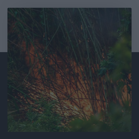
Συνελήφθησαν έξι άτομα για ηχορύπανση από
καταστήματα στο Νότιο Αιγαίο
Τοπικές Ειδήσεις
•
πριν 15 ώρες
15 Αυγούστου 2026: Πώς θα πληρωθούν όσοι
εργαστούν την αργία – Τι ισχύει για πενθήμερο,
εξαήμερο και άδειες
Ειδήσεις
•
πριν 15 ώρες
Πλούσιο πολιτιστικό πρόγραμμα τον Αύγουστο από
τον Δήμο Ρόδου
Πολιτιστικά
•
πριν 15 ώρες
Βασίλης Υψηλάντης: Ξεμπλοκάρει η έκδοση και
παραχώρηση οριστικών τίτλων κυριότητας για 224
εργατικές κατοικίες στη Ρόδο
Τοπικές Ειδήσεις
•
πριν 15 ώρες