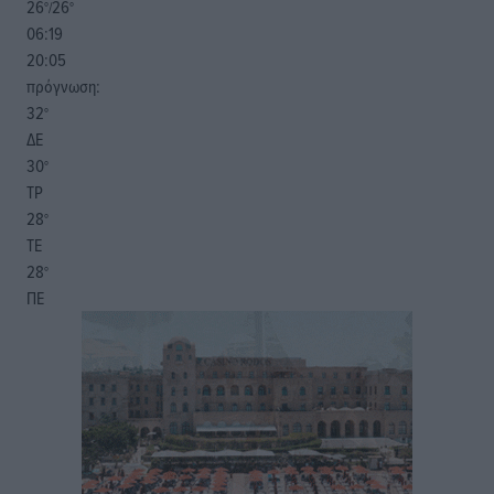
26
26
°/
°
06:19
20:05
πρόγνωση:
32
°
ΔΕ
30
°
ΤΡ
28
°
ΤΕ
28
°
ΠΕ