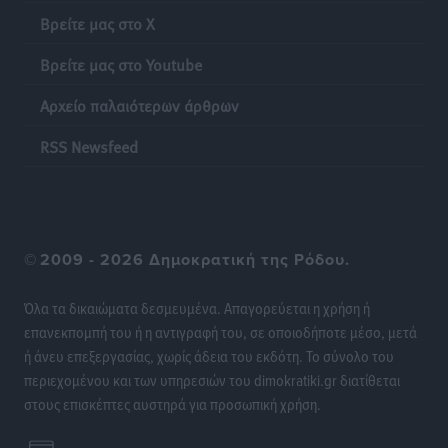
Πιλοτικό πρόγραμμα για την αντιμετώπιση του
Βρείτε μας στο X
λαγοκέφαλου σε Νότιο Αιγαίο και Κρήτη
Τοπικές Ειδήσεις
•
πριν 18 ώρες
Βρείτε μας στο Youtube
Αρχείο παλαιότερων άρθρων
Οι θαυματουργές Παναγίες της Δωδεκανήσου: Τα
προσωνύμια και οι θρύλοι
RSS Newsfeed
Ρεπορτάζ
•
πριν 18 ώρες
©
2009 - 2026 Δημοκρατική της Ρόδου.
Όλα τα δικαιώματα δεσμευμένα. Απαγορεύεται η χρήση ή
επανεκπομπή του ή η αντιγραφή του, σε οποιοδήποτε μέσο, μετά
ή άνευ επεξεργασίας, χωρίς άδεια του εκδότη. Το σύνολο του
περιεχομένου και των υπηρεσιών του dimokratiki.gr διατίθεται
στους επισκέπτες αυστηρά για προσωπική χρήση.