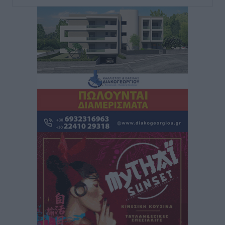
Ευ. Τουρνάς: Απέναντι σε ακραία καιρικά φαινόμενα
δεν υπάρχουν περιθώρια εφησυχασμού
Ειδήσεις
•
πριν 8 ώρες
Στον Άγιο Νικόλαο Χάλκης ανοίγει ξανά το
ανανεωμένο εκκλησιαστικό μουσείο από τη Λέσχη
Lions Χάλκης
Τοπικές Ειδήσεις
•
πριν 8 ώρες
Ρόδος: «Βουλιάζει» από τουρίστες – Πάνω από 1 εκατ.
επιβάτες και 55 κρουαζιερόπλοια
Τοπικές Ειδήσεις
•
πριν 8 ώρες
Γ’ Εθνική Κατηγορία: Οι ημερομηνίες των
αγωνιστικών της κανονικής περιόδου
Αθλητικά
•
πριν 14 ώρες
Συνελήφθησαν δύο άτομα στην Κάρπαθο για άγρα