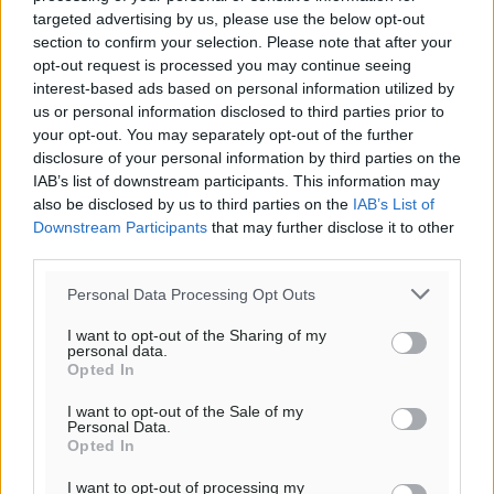
targeted advertising by us, please use the below opt-out
section to confirm your selection. Please note that after your
opt-out request is processed you may continue seeing
interest-based ads based on personal information utilized by
us or personal information disclosed to third parties prior to
your opt-out. You may separately opt-out of the further
Ροή ειδήσεων
disclosure of your personal information by third parties on the
IAB’s list of downstream participants. This information may
also be disclosed by us to third parties on the
IAB’s List of
Downstream Participants
that may further disclose it to other
Καιρός «hot – dry – windy» τις επόμενες 48 ώρες στη
third parties.
χώρα
Ειδήσεις
•
πριν 7 ώρες
Personal Data Processing Opt Outs
I want to opt-out of the Sharing of my
Δύο σχολεία της Λέρου αλλάζουν όψη με δωρεά
personal data.
Opted In
αγάπης για τα παιδιά
Τοπικές Ειδήσεις
•
πριν 8 ώρες
I want to opt-out of the Sale of my
Personal Data.
Opted In
Τουρισμός: Με θετικό πρόσημο έως τώρα η χρονιά,
παρά τα σκαμπανεβάσματα
I want to opt-out of processing my