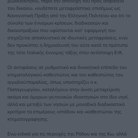
Δωδεκανήσου, παρά την αποδοχή του προς ασφάλεια
του δικαίου, «ουδέποτε μεταφράστηκε επισήμως ως
Κανονιστική Πράξη από την Ελληνική Πολιτεία» και ότι το
σύνολο των έννομων κρίσεων, διαδικασιών και
δικαιοπραξιών που υφίστανται κατ’ εφαρμογή του
στηρίζεται αποκλειστικά σε ιδιωτικές μεταφράσεις, ενώ
δεν προκύπτει η δημοσίευσή του ούτε κατά τα πρότυπα
της τότε Ιταλικής έννομης τάξης στην αντίστοιχη ΕτΚ.
Οι αντιφάσεις σε ρυθμιστικό και διοικητικό επίπεδο του
κτηματολογικού καθεστώτος και του καθεστώτος του
αιγιαλού/παραλίας, όπως υποστηρίζει ο κ.
Παπαγεωργίου, καταλήγουν στην άνιση μεταχείριση
ακόμα και όμορων-γειτονικών ιδιοκτησιών στο ίδιο νησί,
αλλά και μεταξύ των νησιών με μοναδικό διαδικαστικό
κριτήριο τα επιμέρους «στάδια» και «καθεστώτα» της
κτηματογράφησης.
Ενώ ειδικά για τις περιοχές της Ρόδου και της Κω, αλλά