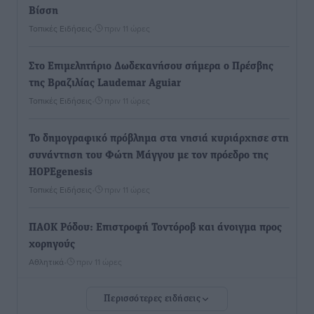
Βίσση
Τοπικές Ειδήσεις
•
πριν 11 ώρες
Στο Επιμελητήριο Δωδεκανήσου σήμερα ο Πρέσβης
της Βραζιλίας Laudemar Aguiar
Τοπικές Ειδήσεις
•
πριν 11 ώρες
To δημογραφικό πρόβλημα στα νησιά κυριάρχησε στη
συνάντηση του Φώτη Μάγγου με τον πρόεδρο της
HOPEgenesis
Τοπικές Ειδήσεις
•
πριν 11 ώρες
ΠΑΟΚ Ρόδου: Επιστροφή Τοντόροβ και άνοιγμα προς
χορηγούς
Αθλητικά
•
πριν 11 ώρες
Περισσότερες ειδήσεις
Rhodes Beyond Summer – Εκεί που το καλοκαίρι