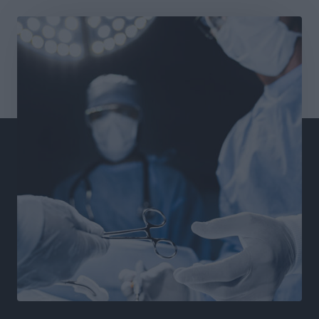
Αθλητικά
•
πριν 13 ώρες
Χατζηβασιλείου: Προτεραιότητα της ΕΕ η προστασία
των εξωτερικών συνόρων
Ειδήσεις
•
πριν 13 ώρες
Κάρπαθος: Το πιο υποτιμημένο νησί είναι ένας
κρυφός παράδεισος στα Δωδεκάνησα
Τοπικές Ειδήσεις
•
πριν 14 ώρες
Ο Λαμπρος Φισφής στη Ρόδο στις 21 Σεπτεμβρίου
Πολιτιστικά
•
πριν 14 ώρες
ΚΑΕ Κολοσσός: Αντίστροφη μέτρηση για την
προετοιμασία
Αθλητικά
•
πριν 15 ώρες