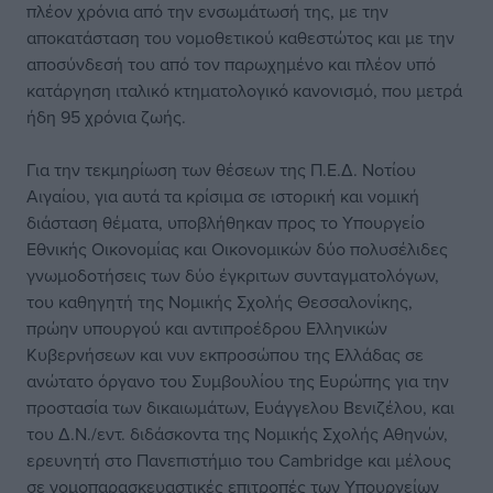
πλέον χρόνια από την ενσωμάτωσή της, με την
αποκατάσταση του νομοθετικού καθεστώτος και με την
αποσύνδεσή του από τον παρωχημένο και πλέον υπό
κατάργηση ιταλικό κτηματολογικό κανονισμό, που μετρά
ήδη 95 χρόνια ζωής.
Για την τεκμηρίωση των θέσεων της Π.Ε.Δ. Νοτίου
Αιγαίου, για αυτά τα κρίσιμα σε ιστορική και νομική
διάσταση θέματα, υποβλήθηκαν προς το Υπουργείο
Εθνικής Οικονομίας και Οικονομικών δύο πολυσέλιδες
γνωμοδοτήσεις των δύο έγκριτων συνταγματολόγων,
του καθηγητή της Νομικής Σχολής Θεσσαλονίκης,
πρώην υπουργού και αντιπροέδρου Ελληνικών
Κυβερνήσεων και νυν εκπροσώπου της Ελλάδας σε
ανώτατο όργανο του Συμβουλίου της Ευρώπης για την
προστασία των δικαιωμάτων, Ευάγγελου Βενιζέλου, και
του Δ.Ν./εντ. διδάσκοντα της Νομικής Σχολής Αθηνών,
ερευνητή στο Πανεπιστήμιο του Cambridge και μέλους
σε νομοπαρασκευαστικές επιτροπές των Υπουργείων