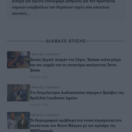
Αίτημα για άμεση επαναφορά ρύθμισης για την προστασία
νομικών συμβούλων του δημόσιου τομέα που απέκλειε
ποινικές…
ΔΙΑΒΑΣΕ ΕΠΙΣΗΣ
ΤΟΠΙΚΈΣ ΕΙΔΉΣΕΙΣ
Επικός Εργκίν Αταμάν στη Σύμη: Έσπασε πιάτα μέχρι
και στο κεφάλι του σε εστιατόριο ακούγοντας Άννα
Βίσση
05.08.26 · 18:28
ΤΟΠΙΚΈΣ ΕΙΔΉΣΕΙΣ
Στο Επιμελητήριο Δωδεκανήσου σήμερα ο Πρέσβης της
Βραζιλίας Laudemar Aguiar
05.08.26 · 17:58
ΤΟΠΙΚΈΣ ΕΙΔΉΣΕΙΣ
To δημογραφικό πρόβλημα στα νησιά κυριάρχησε στη
συνάντηση του Φώτη Μάγγου με τον πρόεδρο της
HOPEgenesis