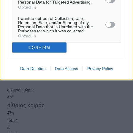
Personal Data for Targeted Advertising.
Opted In
Υπενθύμιση:
I want to opt-out of Collection, Use,
Retention, Sale, and/or Sharing of my
Personal Data that Is Unrelated with the
Για την μερική αναπαραγωγή της είδησης από άλλες
Purposes for which it was collected.
ιστοσελίδες είναι απαραίτητη η χρήση του παρακάτω
Opted In
παρεχόμενου συνδέσμου παραπομπής προς το άρθρο
CONFIRM
της Δημοκρατικής.
Data Deletion
Data Access
Privacy Policy
o καιρός τώρα:
25
°
αίθριος καιρός
47
%
16
km/h
Δ