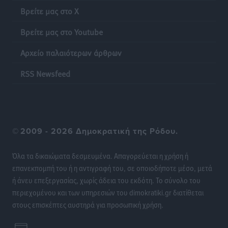
Ειδήσεις
•
πριν 20 ώρες
Βρείτε μας στο X
Βρείτε μας στο Youtube
Ποια μέτρα ζητά η αγορά εν όψει ΔΕΘ
Ειδήσεις
•
πριν 20 ώρες
Αρχείο παλαιότερων άρθρων
Πυρκαγιές: Πώς τα σκουπίδια μπορούν να γίνουν η
RSS Newsfeed
σπίθα μιας μεγάλης καταστροφής στα νησιά
Ειδήσεις
•
πριν 20 ώρες
WTTC: Το μέλλον του τουρισμού περνά από τη
©
2009 - 2026 Δημοκρατική της Ρόδου.
διαχείριση των προορισμών – Νέο πλαίσιο για
βιώσιμη ανάπτυξη και ανθεκτικότητα
Όλα τα δικαιώματα δεσμευμένα. Απαγορεύεται η χρήση ή
Ειδήσεις
•
πριν 20 ώρες
επανεκπομπή του ή η αντιγραφή του, σε οποιοδήποτε μέσο, μετά
ή άνευ επεξεργασίας, χωρίς άδεια του εκδότη. Το σύνολο του
«Κοντοβερός»: Ραντεβού τον Σεπτέμβρη με…νέους
περιεχομένου και των υπηρεσιών του dimokratiki.gr διατίθεται
πλειστηριασμούς
στους επισκέπτες αυστηρά για προσωπική χρήση.
Τοπικές Ειδήσεις
•
πριν 20 ώρες