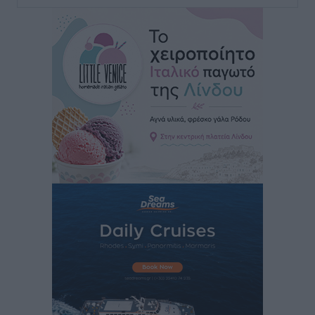
είναι μόνο η αρχή
Τοπικές Ειδήσεις
•
πριν 12 ώρες
Κικίλιας: Μειώθηκαν κατά 34% οι μεταναστευτικές
ροές στα θαλάσσια σύνορα
Ειδήσεις
•
πριν 12 ώρες
Κως: Γερμανός τουρίστας κέρδισε αποζημίωση 900
ευρώ επειδή δεν βρήκε ξαπλώστρες στις
οικογενειακές διακοπές του
Τοπικές Ειδήσεις
•
πριν 12 ώρες
Ο γεωεντοπισμός μέσω 112 «έσωσε» Δανό περιπατητή
στη Ρόδο
Τοπικές Ειδήσεις
•
πριν 12 ώρες
Σύμη: Ανασύρθηκε σορός άνδρα – Εξετάζεται αν είναι
ο 8ος Γερμανός που αγνοούνταν μετά την παράσυρσή