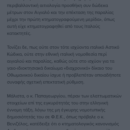
περιβαλλοντική αιτιολογία προσθήκη συν δώδεκα
μέτρων στον Αιγιαλό και την επέκταση της παραλίας
μέχρι την πρώτη κτηματογραφούμενη μερίδα», όπως
αυτή είχε κτηματογραφηθεί από τους Ιταλούς
κατακτητές.
Τονίζει δε, πως ούτε στον τότε ισχύοντα ιταλικό Αστικό
Κώδικα, ούτε στην εθνική ιταλική νομοθεσία περί
αιγιαλού και παραλίας, καθώς ούτε στο ισχύον για τα
γαιο-ιδιοκτησιακά δικαίωμα «διαχρονικό» δίκαιο του
Οθωμανικού δικαίου ίσχυε ή προβλεπόταν οποιαδήποτε
συναφής σχετική επεκτατική ρύθμιση.
Μάλιστα, ο κ. Παπαγεωργίου, πέραν των ελαττωματικών
στοιχείων επί της εγκυρότητάς του στην ελληνική
έννομη τάξη, λόγω της μη έγκυρης νομοτυπικής
δημοσιότητάς του σε Φ.Ε.Κ., όπως πρόβαλε ο κ.
Βενιζέλος, κατέδειξε ότι ο κτηματολογικός κανονισμός