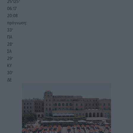
25
25
°/
°
06:17
20:08
πρόγνωση:
33
°
ΠΑ
28
°
ΣΑ
29
°
ΚΥ
30
°
ΔΕ