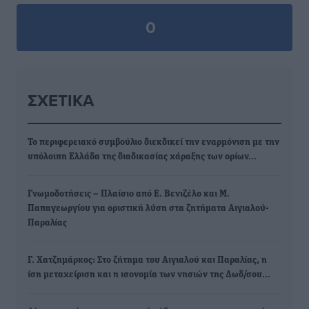
0
ΣΧΕΤΙΚΆ
Το περιφερειακό συμβούλιο διεκδικεί την εναρμόνιση με την
υπόλοιπη Ελλάδα της διαδικασίας χάραξης των ορίων…
Γνωμοδοτήσεις – Πλαίσιο από Ε. Βενιζέλο και Μ.
Παπαγεωργίου για οριστική λύση στα ζητήματα Αιγιαλού-
Παραλίας
Γ. Χατζημάρκος: Στο ζήτημα του Αιγιαλού και Παραλίας, η
ίση μεταχείριση και η ισονομία των νησιών της Δωδ/σου…