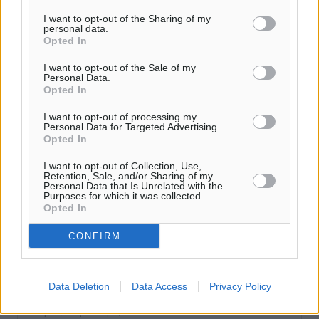
I want to opt-out of the Sharing of my
Ροή ειδήσεων
personal data.
Opted In
I want to opt-out of the Sale of my
Τριήμερο εξόδου: Πάνω από 129.000 επιβάτες
Personal Data.
Opted In
αναχωρούν από Πειραιά, Ραφήνα και Λαύριο
Ειδήσεις
•
πριν 2 ώρες
I want to opt-out of processing my
Personal Data for Targeted Advertising.
Opted In
Τι αλλάζει το χωροταξικό στις τουριστικές επενδύσεις
Τοπικές Ειδήσεις
•
πριν 2 ώρες
I want to opt-out of Collection, Use,
Retention, Sale, and/or Sharing of my
Personal Data that Is Unrelated with the
Purposes for which it was collected.
ΥΠΑΑΤ: 12,5 εκατ. ευρώ στις 13 Περιφέρειες για μέτρα
Opted In
βιοασφάλειας
CONFIRM
Τοπικές Ειδήσεις
•
πριν 2 ώρες
Ποιοι φοιτητές μπορούν να λάβουν ενίσχυση για
Data Deletion
Data Access
Privacy Policy
στέγη έως 2.500 ευρώ
Ειδήσεις
•
πριν 2 ώρες