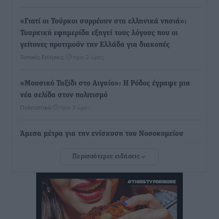
«Γιατί οι Τούρκοι συρρέουν στα ελληνικά νησιά»:
Τουρκική εφημερίδα εξηγεί τους λόγους που οι
γείτονες προτιμούν την Ελλάδα για διακοπές
Τοπικές Ειδήσεις
•
πριν 2 ώρες
«Μουσικό Ταξίδι στο Αιγαίο»: Η Ρόδος έγραψε μια
νέα σελίδα στον πολιτισμό
Πολιτιστικά
•
πριν 3 ώρες
Άμεσα μέτρα για την ενίσχυση του Νοσοκομείου
Ρόδου και αντιμετώπιση των ελλείψεων προσωπικού
Περισσότερες ειδήσεις
ανακοίνωσε ο Άδωνις Γεωργιάδης
Τοπικές Ειδήσεις
•
πριν 3 ώρες
Iατρικός Σύλλογος Ροδου προς Α. Γεωργιάδη:
Στρατηγικές Προτάσεις για την Ενίσχυση της