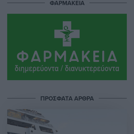
ΦΑΡΜΑΚΕΙΑ
Αθλητικά
•
πριν 6 ώρες
Το Yucatan Show έρχεται στη Ρόδο με τον Frankie
Lluc
Πολιτιστικά
•
πριν 7 ώρες
Σι Τζέι Χάρις: «Να πανηγυρίσουμε πολλές νίκες μαζί»
Αθλητικά
•
πριν 7 ώρες
Ροδήλιος: Ο απολογισμός από το Πανελλήνιο
Πρωτάθλημα Πίστας
Αθλητικά
•
πριν 7 ώρες
ΠΡΟΣΦΑΤΑ ΑΡΘΡΑ
Διαγόρας: Μετεγγραφικό ντεμαράζ
Αθλητικά
•
πριν 7 ώρες
Γ.Σ. Διαγόρας: Εντατική προετοιμασία και επιστροφή