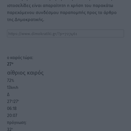
ιστοσελίδες είναι απαραίτητη η χρήση του παρακάτω
παρεχόμενου συνδέσμου παραπομπής προς το άρθρο
της Δημοκρατικής.
o καιρός τώρα:
27
°
αίθριος καιρός
72
%
13
km/h
Δ
27
27
°/
°
06:18
20:07
πρόγνωση:
32
°