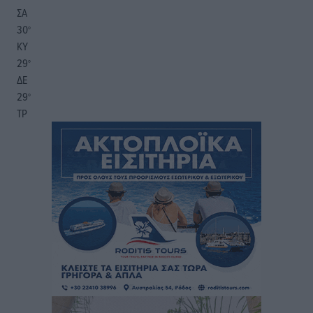
ΣΑ
30
°
ΚΥ
29
°
ΔΕ
29
°
ΤΡ