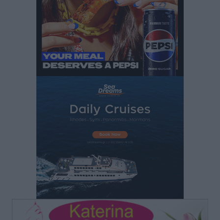
Δημόσιας Υγείας στη Νησιωτική Ελλάδα και στα
Νοσοκομεία της Γ΄ Ζώνης
Τοπικές Ειδήσεις
•
πριν 3 ώρες
Πάνθηρες: Ξεκίνησαν αισιόδοξοι για την παρθενική
“πτήση” τους
Αθλητικά
•
πριν 3 ώρες
Άρης Αρχαγγέλου: Στο πλευρό του άτυχου Ιάκωβου
Θωμά
Αθλητικά
•
πριν 3 ώρες
Φοίβος: Η μεγάλη επιστροφή του Μπρένο Σαλβατιέρα
Αθλητικά
•
πριν 3 ώρες
Κλεάνθης: Έτοιμες οι κάρτες διαρκείας της νέας
σεζόν
Αθλητικά
•
πριν 4 ώρες