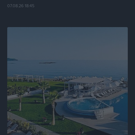
07.08.26 18:45
Νέα αεροσκάφη, drones, δασοκομάντος: Τι έχει
αλλάξει στην Πολιτική Προστασί
Ειδήσεις
•
πριν 8 ώρες
Άδωνις Γεωργιάδης στον RV: “Στο υπουργείο
εξετάζουμε την θεσμοθέτηση τρίτης κατηγορίας
κινήτρων, ειδικά για τα νοσοκομεία στα νησιά”
Τοπικές Ειδήσεις
•
πριν 8 ώρες
Θετικό κλίμα και κοινό όραμα για την ανάδειξη της
ιστορίας της Ρόδου στο Αεροδρόμιο «Διαγόρας»
Τοπικές Ειδήσεις
•
πριν 8 ώρες
Αντώνης Καμπουράκης: «Ένα σπουδαίο έργο
πολιτισμού για τη Ρόδο, που σχεδιάσαμε και
εξασφαλίσαμε τη χρηματοδότησή του, γίνεται
πραγματικότητα»