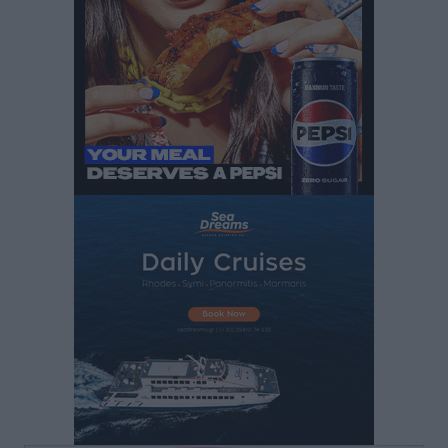
Καιρός: Επιμένουν οι υψηλές θερμοκρασίες – Ισχυρά
μελτέμια έως 9 μποφόρ, σε «Red Code» 6 περιοχές
Τοπικές Ειδήσεις
•
πριν 22 ώρες
Τα φοιτητικά ενοίκια «τινάζουν στον αέρα» τους
οικογενειακούς προϋπολογισμούς
Ειδήσεις
•
πριν 22 ώρες
Δύο νέοι ξενώνες παραδόθηκαν στις Ένοπλες
Δυνάμεις στη νήσο Ρω
Τοπικές Ειδήσεις
•
πριν 23 ώρες
Συνεχίζεται η έξοδος του Αυγούστου – Πάνω από
34.000 αναχωρούν σήμερα μόνο από τον Πειραιά
Ειδήσεις
•
πριν 23 ώρες