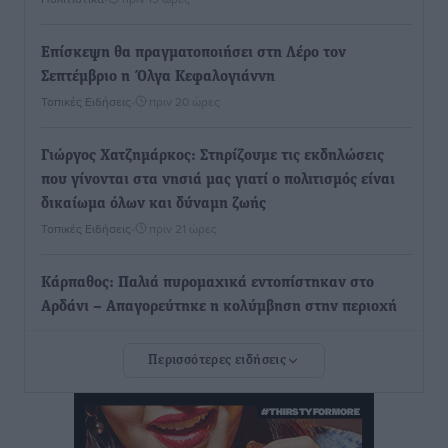
Επίσκεψη θα πραγματοποιήσει στη Λέρο τον
Σεπτέμβριο η Όλγα Κεφαλογιάννη
Τοπικές Ειδήσεις
•
πριν 20 ώρες
Γιώργος Χατζημάρκος: Στηρίζουμε τις εκδηλώσεις
που γίνονται στα νησιά μας γιατί ο πολιτισμός είναι
δικαίωμα όλων και δύναμη ζωής
Τοπικές Ειδήσεις
•
πριν 21 ώρες
Κάρπαθος: Παλιά πυρομαχικά εντοπίστηκαν στο
Αρδάνι – Απαγορεύτηκε η κολύμβηση στην περιοχή
Τοπικές Ειδήσεις
•
πριν 21 ώρες
Περισσότερες ειδήσεις
Τουρνάς για φωτιές: «Κανένα περιθώριο
εφησυχασμού» – Σε πλήρη ετοιμότητα ο μηχανισμός
Ειδήσεις
•
πριν 22 ώρες