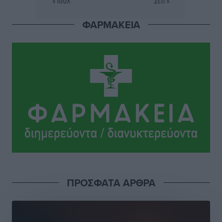
« Ιούλ
Σεπ »
Πού κινούνται οι κρατήσεις last minute σε Ελλάδα
ΦΑΡΜΑΚΕΙΑ
από Γερμανούς
Ειδήσεις
•
πριν 23 ώρες
Οδηγός στη Ρόδο τράκαρε σταθμευμένο αυτοκίνητο,
παρέσυρε 72χρονο και διέφυγε
Τοπικές Ειδήσεις
•
πριν 24 ώρες
ΠΡΟΣΦΑΤΑ ΑΡΘΡΑ