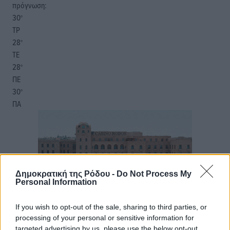
πρόγνωση:
30
°
ΤΡ
28
°
ΤΕ
28
°
ΠΕ
30
°
ΠΑ
Δημοκρατική της Ρόδου -
Do Not Process My
Personal Information
If you wish to opt-out of the sale, sharing to third parties, or
processing of your personal or sensitive information for
targeted advertising by us, please use the below opt-out