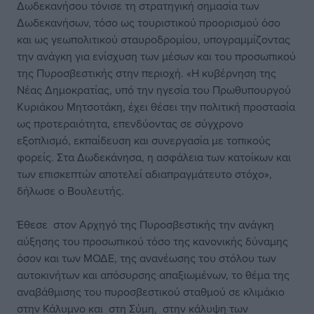
Δωδεκανήσου τόνισε τη στρατηγική σημασία των
Δωδεκανήσων, τόσο ως τουριστικού προορισμού όσο
και ως γεωπολιτικού σταυροδρομίου, υπογραμμίζοντας
την ανάγκη για ενίσχυση των μέσων και του προσωπικού
της Πυροσβεστικής στην περιοχή. «Η κυβέρνηση της
Νέας Δημοκρατίας, υπό την ηγεσία του Πρωθυπουργού
Κυριάκου Μητσοτάκη, έχει θέσει την πολιτική προστασία
ως προτεραιότητα, επενδύοντας σε σύγχρονο
εξοπλισμό, εκπαίδευση και συνεργασία με τοπικούς
φορείς. Στα Δωδεκάνησα, η ασφάλεια των κατοίκων και
των επισκεπτών αποτελεί αδιαπραγμάτευτο στόχο»,
δήλωσε ο Βουλευτής.
Έθεσε στον Αρχηγό της Πυροσβεστικής την ανάγκη
αύξησης του προσωπικού τόσο της κανονικής δύναμης
όσον και των ΜΟΔΕ, της ανανέωσης του στόλου των
αυτοκινήτων και απόσυρσης απαξιωμένων, το θέμα της
αναβάθμισης του πυροσβεστικού σταθμού σε κλιμάκιο
στην Κάλυμνο και στη Σύμη, στην κάλυψη των