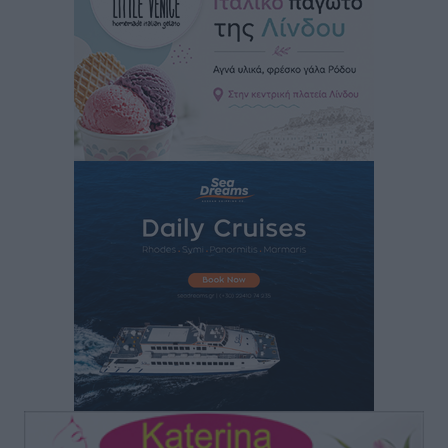
Αθλητικά
•
πριν 2 ώρες
Οικονομική ενίσχυση για συντήρηση στο κλειστό της
Καρπάθου
Αθλητικά
•
πριν 2 ώρες
Στάθης Αντωνάς: Ένα βήμα πριν από επαγγελματικό
συμβόλαιο πυγμαχίας με MTGP και BXGP για Ευρώπη
και Αυστραλία
Αθλητικά
•
πριν 2 ώρες
ΚΑΕ Κολοσσός: Τα… ευρωπαϊκά εισιτήρια διαρκείας
Αθλητικά
•
πριν 2 ώρες
Ιπποκράτης: Ανανέωσε η Νίκη Καρτσαμάρη
Αθλητικά
•
πριν 2 ώρες