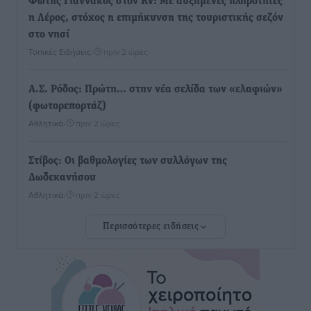
Φώτης Γιαννακός στον RV: Με αυξημένες πληρότητες
η Λέρος, στόχος η επιμήκυνση της τουριστικής σεζόν
στο νησί
Τοπικές Ειδήσεις
•
πριν 2 ώρες
Α.Σ. Ρόδος: Πρώτη… στην νέα σελίδα των «ελαφιών»
(φωτορεπορτάζ)
Αθλητικά
•
πριν 2 ώρες
Στίβος: Οι βαθμολογίες των συλλόγων της
Δωδεκανήσου
Αθλητικά
•
πριν 2 ώρες
Περισσότερες ειδήσεις
Νέες ταυτότητες: Ποιοι πρέπει να τις αλλάξουν άμεσα
και ποιοι όχι
Ειδήσεις
•
πριν 2 ώρες
Στον Ιπποκράτη η Μαρία Βλάχου