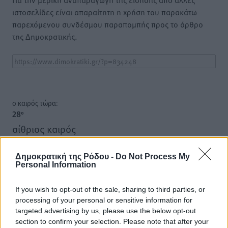
ιστοσελίδες είναι απαραίτητη η χρήση του παρακάτω
παρεχόμενου συνδέσμου παραπομπής προς το άρθρο
της Δημοκρατικής.
o καιρός τώρα:
28
°
αίθριος καιρός
59
%
19
km/h
Δημοκρατική της Ρόδου -
Do Not Process My
Personal Information
Δ
29
31
°/
°
If you wish to opt-out of the sale, sharing to third parties, or
06:17
processing of your personal or sensitive information for
20:08
targeted advertising by us, please use the below opt-out
πρόγνωση:
section to confirm your selection. Please note that after your