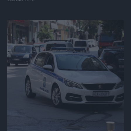
Ερώτηση Μπελέρη σε Κομισιόν για τη δημιουργία
«σύγχρονου Ευρωπαϊκού Ταμείου Αντιμετώπισης
Φυσικών Καταστροφών»
Ειδήσεις
•
πριν 6 ώρες
Έκκληση γονέων για να λειτουργήσει ο
Βρεφονηπιακός Σταθμός Κάσου
Τοπικές Ειδήσεις
•
πριν 6 ώρες
Ακρίβεια: Σημαντικές οι διατακτικές σίτισης για 3
στους 4 εργαζομένους
Ειδήσεις
•
πριν 6 ώρες
Κινητοποίηση της Πυροσβεστικής στην Κάρπαθο, για
τη φωτιά στην περιοχή Σάνταλο
Τοπικές Ειδήσεις
•
πριν 6 ώρες
Η Ρόδος μπαίνει στη διεκδίκηση για τη Μεσογειακή