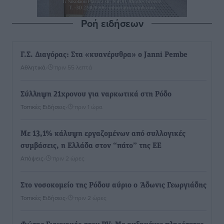
Ροή ειδήσεων
Γ.Σ. Διαγόρας: Στα «κυανέρυθρα» ο Janni Pembe
Αθλητικά
•
πριν 55 λεπτά
Σύλληψη 21χρονου για ναρκωτικά στη Ρόδο
Τοπικές Ειδήσεις
•
πριν 1 ώρα
Με 13,1% κάλυψη εργαζομένων από συλλογικές
συμβάσεις, η Ελλάδα στον “πάτο” της ΕΕ
Απόψεις
•
πριν 2 ώρες
Στο νοσοκομείο της Ρόδου αύριο ο Άδωνις Γεωργιάδης
Τοπικές Ειδήσεις
•
πριν 2 ώρες