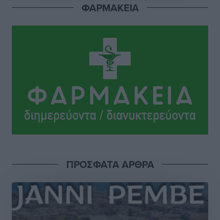
ΦΑΡΜΑΚΕΙΑ
Κλειστή αύριο βράδυ η παραλιακή οδός στο λιμάνι της
Κω
Τοπικές Ειδήσεις
•
πριν 4 ώρες
Στην ΑΑΔΕ ο Μητσοτάκης για το myAGRO: «Είναι μια
πολύ σημαντική ημέρα για τον πρωτογενή τομέα»
Ειδήσεις
•
πριν 4 ώρες
Ξενοδοχεία: Ανοδος 10% στον τζίρο με στάσιμες
διανυκτερεύσεις
Ειδήσεις
•
πριν 4 ώρες
ΠΡΟΣΦΑΤΑ ΑΡΘΡΑ
Οι πρώτες εικόνες του νέου Canadair που έρχεται
Ελλάδα και θα πετά και νύχτα
Ειδήσεις
•
πριν 4 ώρες