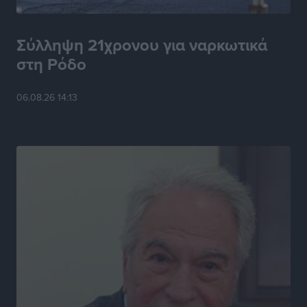
Πρωτεύουσα Πολιτισμού και Διαλόγου 2028
Τοπικές Ειδήσεις
•
πριν 6 ώρες
Σύλληψη 21χρονου για ναρκωτικά
στη Ρόδο
Σύμη: Στον 8ο αγνοούμενο Γερμανό τουρίστα ανήκει η
σορός που εντοπίστηκε
06.08.26 14:13
Τοπικές Ειδήσεις
•
πριν 6 ώρες
Η σιωπηρή παράταση του Ταμείου Ανάκαμψης για
την Ελλάδα
Ειδήσεις
•
πριν 6 ώρες
Το εκλογικό ρολόι του Μαξίμου χτυπά τέλη Μαΐου του
2027
Τοπικές Ειδήσεις
•
πριν 7 ώρες
ΦΟΔΣΑ Νοτίου Αιγαίου: «Δεν ζητάμε ασυλία – ζητάμε
θεσμική προστασία της αυτοδιοίκησης»