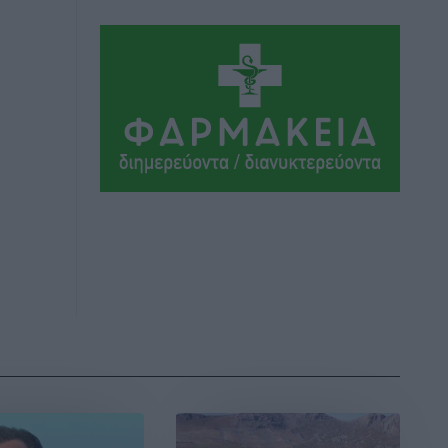
Αθλητικά
•
πριν 2 ώρες
Συναυλία Μάριου Φραγκούλη –
Γιώργου Περρή στην Κάσο
Πολιτιστικά
•
πριν 3 ώρες
Την άρση των εμποδίων για την άμεση
λειτουργία του βρεφονηπιακού
σταθμού στην Κάσο, ζητά ο Μάνος
Κόνσολας
Τοπικές Ειδήσεις
•
πριν 3 ώρες
Κλειστή αύριο βράδυ η παραλιακή οδός
στο λιμάνι της Κω
Τοπικές Ειδήσεις
•
πριν 4 ώρες
Στην ΑΑΔΕ ο Μητσοτάκης για το