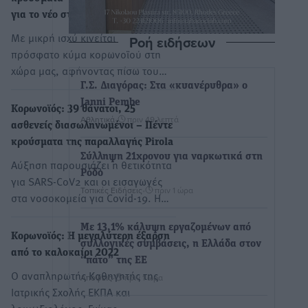
για το νέο στέλεχος Eris
Με μικρή ισχύ κινείται το
Ροή ειδήσεων
πρόσφατο κύμα κορωνοϊού στη
χώρα μας, αφήνοντας πίσω του…
Γ.Σ. Διαγόρας: Στα «κυανέρυθρα» ο
Janni Pembe
Κορωνοϊός: 39 θάνατοι, 25
Αθλητικά
•
πριν 49 λεπτά
ασθενείς διασωληνωμένοι – Πέντε
κρούσματα της παραλλαγής Pirola
Σύλληψη 21χρονου για ναρκωτικά στη
Αύξηση παρουσιάζει η θετικότητα
Ρόδο
για SARS-CoV2 και οι εισαγωγές
Τοπικές Ειδήσεις
•
πριν 1 ώρα
στα νοσοκομεία για Covid-19. Η…
Με 13,1% κάλυψη εργαζομένων από
Κορωνοϊός: Η μεγαλύτερη έξαρση
συλλογικές συμβάσεις, η Ελλάδα στον
από το καλοκαίρι 2022
“πάτο” της ΕΕ
Ο αναπληρωτής Καθηγητής της
Απόψεις
•
πριν 1 ώρα
Ιατρικής Σχολής ΕΚΠΑ και