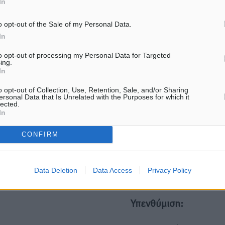
In
Ακολουθήστε μας στο Google News ★ ↗
o opt-out of the Sale of my Personal Data.
In
s πατήστε ★ Ακολουθήστε
to opt-out of processing my Personal Data for Targeted
ing.
In
o opt-out of Collection, Use, Retention, Sale, and/or Sharing
ersonal Data that Is Unrelated with the Purposes for which it
ΙΑΒΑΣΕ ΕΠΙΣΗΣ
lected.
In
ΤΟΠΙΚΈΣ ΕΙΔΉΣΕΙΣ
ΤΟΠΙΚΈΣ ΕΙΔΉΣΕΙΣ
Στο νοσοκομείο της Ρόδου αύριο
Φώτης Γιαννακός στον RV
CONFIRM
ο Άδωνις Γεωργιάδης
αυξημένες πληρότητες η Λ
στόχος η επιμήκυνση της
6.08.26 · 13:58
τουριστικής σεζόν στο νησ
06.08.26 · 13:54
Data Deletion
Data Access
Privacy Policy
Υπενθύμιση: