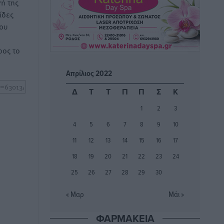
ή της
ΚΑΕ Κολοσσός: Τα… ευρωπαϊκά
ίδες
εισιτήρια διαρκείας
του
Αθλητικά
•
πριν 2 ώρες
ος το
Ιπποκράτης: Ανανέωσε η Νίκη
Καρτσαμάρη
Απρίλιος 2022
Αθλητικά
•
πριν 2 ώρες
Δ
Τ
Τ
Π
Π
Σ
Κ
1
2
3
Η Μανίσα πήρε Buie και Davis
Αθλητικά
•
πριν 2 ώρες
4
5
6
7
8
9
10
11
12
13
14
15
16
17
Γ.Σ. Ηπιόνη: «Προπονητική ομάδα με
18
19
20
21
22
23
24
εμπειρία, επιστημονική γνώση και
25
26
27
28
29
30
σύγχρονες μεθόδους»
Αθλητικά
•
πριν 2 ώρες
« Μαρ
Μάι »
Α.Σ. Ρόδος: Ξανά στα «πράσινα» ο
ΦΑΡΜΑΚΕΙΑ
Νίκος Κοντίτσης