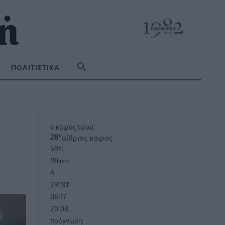
ΠΟΛΙΤΙΣΤΙΚΆ
o καιρός τώρα:
αίθριος καιρός
28
°
59
%
19
km/h
Δ
29
31
°/
°
06:17
20:08
πρόγνωση: