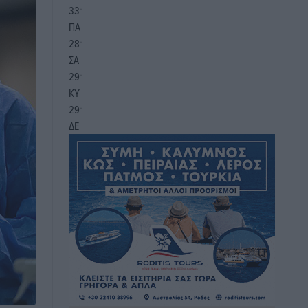
33
°
ΠΑ
28
°
ΣΑ
29
°
ΚΥ
29
°
ΔΕ