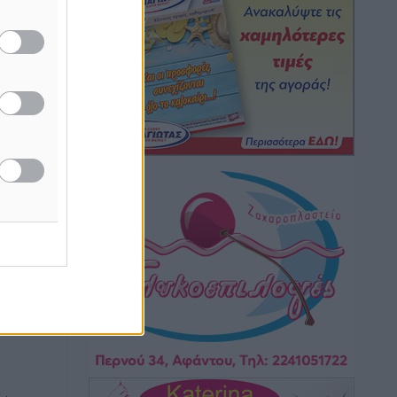
Νέες ταυτότητες: Ποιοι πρέπει να τις
αλλάξουν άμεσα και ποιοι όχι
Ειδήσεις
•
πριν 2 ώρες
Στον Ιπποκράτη η Μαρία Βλάχου
Αθλητικά
•
πριν 2 ώρες
Οικονομική ενίσχυση για συντήρηση
στο κλειστό της Καρπάθου
Αθλητικά
•
πριν 2 ώρες
: Με
έρος,
Στάθης Αντωνάς: Ένα βήμα πριν από
ί
επαγγελματικό συμβόλαιο πυγμαχίας
με MTGP και BXGP για Ευρώπη και
Αυστραλία
Αθλητικά
•
πριν 2 ώρες