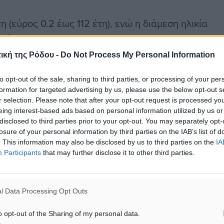
 (εύρος 0.2 έως 112 έτη), ενώ η διάμεση ηλικία
 έτη).
ική της Ρόδου -
Do Not Process My Personal Information
υ νέου ιού στη χώρα 2 είναι εισαγόμενα.
to opt-out of the sale, sharing to third parties, or processing of your per
formation for targeted advertising by us, please use the below opt-out s
μάτων ανά Περιφερειακή Ενότητα παρουσιάζεται
r selection. Please note that after your opt-out request is processed y
eing interest-based ads based on personal information utilized by us or
disclosed to third parties prior to your opt-out. You may separately opt-
losure of your personal information by third parties on the IAB’s list of
. This information may also be disclosed by us to third parties on the
IA
Participants
that may further disclose it to other third parties.
#Ρόδος
#Κρούσματα
l Data Processing Opt Outs
o opt-out of the Sharing of my personal data.
μας στα αποτελέσματα αναζήτησης