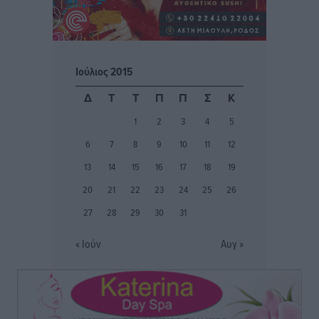
ταξί με τα «βανάκια» για την υποκλοπή μεταφορικού
έργου στη Ρόδο
Τοπικές Ειδήσεις
•
πριν 2 ώρες
Ιούλιος 2015
Δεσμεύσεις χωρίς αντίκρισμα στην Κρεμαστή
Δ
Τ
Τ
Π
Π
Σ
Κ
Τοπικές Ειδήσεις
•
πριν 2 ώρες
1
2
3
4
5
6
7
8
9
10
11
12
Τσαμπίκος Καραγιάννης: «Ο πρωτογενής τομέας
μπορεί να αποτελέσει τη δεύτερη μεγάλη δύναμη της
13
14
15
16
17
18
19
Ρόδου»
20
21
22
23
24
25
26
Ρεπορτάζ
•
πριν 2 ώρες
27
28
29
30
31
Οικοδομική «ανάσα» στη Ρόδο: Αυξάνονται οι άδειες,
« Ιούν
Αυγ »
οι επεκτάσεις, οι ενεργειακές αναβαθμίσεις σε
ολόκληρο το νησί
Ειδήσεις
•
πριν 2 ώρες