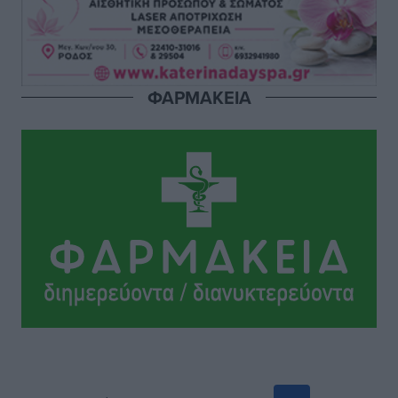
Στη Ρόδο απολαμβάνει τις καλοκαιρινές της διακοπές
η Φαίη Σκορδά
Τοπικές Ειδήσεις
•
πριν 2 ώρες
ΦΑΡΜΑΚΕΙΑ
Χειρουργικές ομάδες στην Κάλυμνο: Το νέο μοντέλο
του ΕΣΥ φέρνει τις επεμβάσεις κοντά στους νησιώτες
Ρεπορτάζ
•
πριν 2 ώρες
Οι χειροπέδες στην Πάρο έδεσαν τα χέρια όλης της
Αυτοδιοίκησης
Δημο-Κρίσεις
•
πριν 2 ώρες