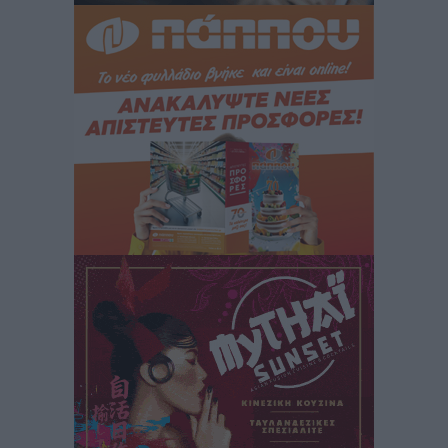
αφαίρεση»
Τοπικές Ειδήσεις
•
πριν 2 ώρες
Αρνείται τα πάντα ο 53χρονος φερόμενος ως λογιστής
και μιλά για σκευωρία γνωστών μεταξύ τους
καταγγελλόντων
Τοπικές Ειδήσεις
•
πριν 2 ώρες
Δήμος Ρόδου: Επήλθε συμβιβασμός με την οικογένεια
του θύματος του σοκαριστικού θανατηφόρου
τροχαίου του 2014
Ρεπορτάζ
•
πριν 2 ώρες
Απορρίφθηκε η προσωρινή διαταγή κατά του
39χρονου για τις δολιοφθορές στο Radar Ατάβυρου
Τοπικές Ειδήσεις
•
πριν 2 ώρες
Απορρίφθηκε η προσωρινή διαταγή στη μάχη των