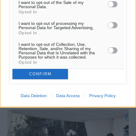
I want to opt-out of the Sale of my
Personal Data.
Opted In
I want to opt-out of processing my
Personal Data for Targeted Advertising.
Opted In
FΤ: Oxi ή Nai: Ποια είναι τα
I want to opt-out of Collection, Use,
ενδεχόμενα για την Δευτέρα
Retention, Sale, and/or Sharing of my
Personal Data that Is Unrelated with the
Purposes for which it was collected.
Αλυσιδωτές αντιδράσεις στο εσωτερικό πολιτικό
Opted In
σκηνικό της Ελλάδας θα προκαλέσει το αποτέλεσμα του
δημοψηφίσματος. Πως θα επηρεάσει τις σχέσεις της
CONFIRM
χώρας με την ευρωζώνη. Η ...
05.07.15, 08:01
Data Deletion
Data Access
Privacy Policy