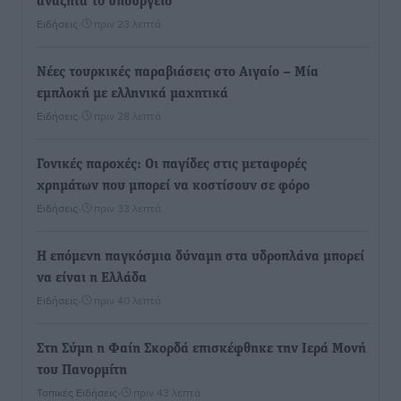
αναζητά το υπουργείο
Ειδήσεις
•
πριν 23 λεπτά
Νέες τουρκικές παραβιάσεις στο Αιγαίο – Μία
εμπλοκή με ελληνικά μαχητικά
Ειδήσεις
•
πριν 28 λεπτά
Γονικές παροχές: Οι παγίδες στις μεταφορές
χρημάτων που μπορεί να κοστίσουν σε φόρο
Ειδήσεις
•
πριν 33 λεπτά
Η επόμενη παγκόσμια δύναμη στα υδροπλάνα μπορεί
να είναι η Ελλάδα
Ειδήσεις
•
πριν 40 λεπτά
Στη Σύμη η Φαίη Σκορδά επισκέφθηκε την Ιερά Μονή
του Πανορμίτη
Τοπικές Ειδήσεις
•
πριν 43 λεπτά