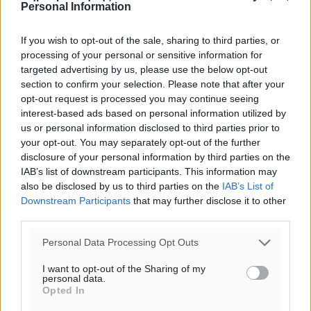
στο Φαληράκι-Συνελήφθησαν οι 2
Personal Information
διακινητές
If you wish to opt-out of the sale, sharing to third parties, or
Δύο (02) αλλοδαποί διακινητές και δεκαεπτά (17)
processing of your personal or sensitive information for
παράτυπα εισελθόντες αλλοδαποί εντοπίστηκαν και
targeted advertising by us, please use the below opt-out
συνελήφθησαν, πρωινές ώρες σήμερα, στη θαλάσσια
section to confirm your selection. Please note that after your
περιοχή ανατολικά ...
opt-out request is processed you may continue seeing
interest-based ads based on personal information utilized by
05.07.15, 08:06
us or personal information disclosed to third parties prior to
your opt-out. You may separately opt-out of the further
disclosure of your personal information by third parties on the
IAB’s list of downstream participants. This information may
also be disclosed by us to third parties on the
IAB’s List of
Downstream Participants
that may further disclose it to other
third parties.
Personal Data Processing Opt Outs
I want to opt-out of the Sharing of my
personal data.
Opted In