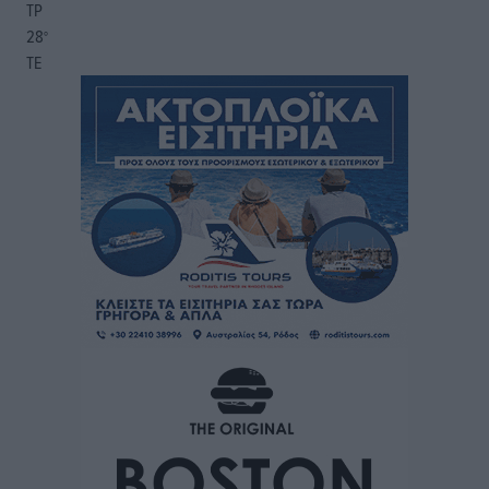
ΤΡ
28
°
ΤΕ