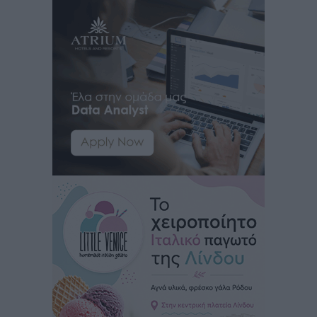
Iατρικός Σύλλογος Ροδου προς Α. Γεωργιάδη:
Στρατηγικές Προτάσεις για την Ενίσχυση της
Δημόσιας Υγείας στη Νησιωτική Ελλάδα και στα
Νοσοκομεία της Γ΄ Ζώνης
Τοπικές Ειδήσεις
•
πριν 5 ώρες
Πάνθηρες: Ξεκίνησαν αισιόδοξοι για την παρθενική
“πτήση” τους
Αθλητικά
•
πριν 5 ώρες
Άρης Αρχαγγέλου: Στο πλευρό του άτυχου Ιάκωβου
Θωμά
Αθλητικά
•
πριν 5 ώρες
Φοίβος: Η μεγάλη επιστροφή του Μπρένο Σαλβατιέρα
Αθλητικά
•
πριν 5 ώρες