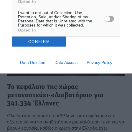
Opted In
I want to opt-out of Collection, Use,
Retention, Sale, and/or Sharing of my
Personal Data that Is Unrelated with the
Purposes for which it was collected.
Opted In
CONFIRM
Data Deletion
Data Access
Privacy Policy
Το κεφάλαιο της χώρας
μεταναστεύει-«Διαβατήριο» για
341.334 Έλληνες
Ολοένα και περισσότεροι Έλληνες καταφεύγουν στο
εξωτερικό για να αναζητήσουν μια καλύτερη τύχη και να
βρουν εργασία, καθώς η κρίση στην Ελλάδα έχει