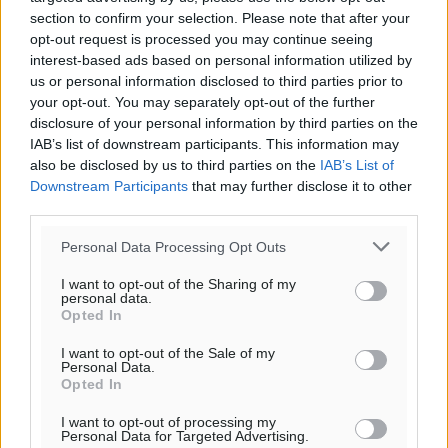
section to confirm your selection. Please note that after your
opt-out request is processed you may continue seeing
interest-based ads based on personal information utilized by
us or personal information disclosed to third parties prior to
your opt-out. You may separately opt-out of the further
disclosure of your personal information by third parties on the
IAB’s list of downstream participants. This information may
also be disclosed by us to third parties on the
IAB’s List of
Κ. Σαββαΐδου: Ολα θα πάνε καλά με τα
Downstream Participants
that may further disclose it to other
έσοδα
third parties.
Τη διαβεβαίωση ότι «όλα θα πάνε καλά» παρείχε η Γενική
Personal Data Processing Opt Outs
Γραμματέας Δημοσίων Εσόδων Κατερίνα Σαββαΐδου,
απαντώντας σε ερώτηση για την κατάσταση στην οποία
I want to opt-out of the Sharing of my
personal data.
βρίσκονται τα ...
Opted In
03.04.15, 08:02
I want to opt-out of the Sale of my
Personal Data.
Opted In
I want to opt-out of processing my
Personal Data for Targeted Advertising.