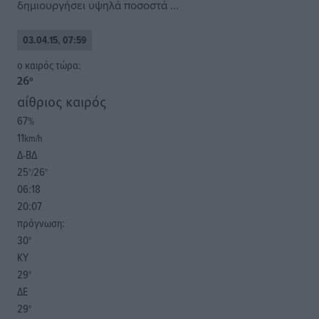
δημιουργήσει υψηλά ποσοστά ...
03.04.15, 07:59
o καιρός τώρα:
26
°
αίθριος καιρός
67
%
11
km/h
Δ-ΒΔ
25
26
°/
°
06:18
20:07
πρόγνωση:
30
°
ΚΥ
29
°
ΔΕ
29
°