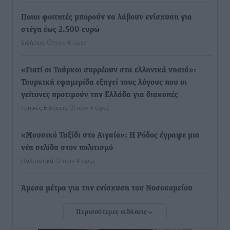
Ποιοι φοιτητές μπορούν να λάβουν ενίσχυση για
στέγη έως 2.500 ευρώ
Ειδήσεις
•
πριν 4 ώρες
«Γιατί οι Τούρκοι συρρέουν στα ελληνικά νησιά»:
Τουρκική εφημερίδα εξηγεί τους λόγους που οι
γείτονες προτιμούν την Ελλάδα για διακοπές
Τοπικές Ειδήσεις
•
πριν 4 ώρες
«Μουσικό Ταξίδι στο Αιγαίο»: Η Ρόδος έγραψε μια
νέα σελίδα στον πολιτισμό
Πολιτιστικά
•
πριν 4 ώρες
Άμεσα μέτρα για την ενίσχυση του Νοσοκομείου
Ρόδου και αντιμετώπιση των ελλείψεων προσωπικού
Περισσότερες ειδήσεις
ανακοίνωσε ο Άδωνις Γεωργιάδης
Τοπικές Ειδήσεις
•
πριν 5 ώρες