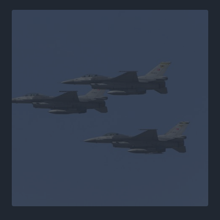
Φοίβος: Η μεγάλη επιστροφή του Μπρένο Σαλβατιέρα
Αθλητικά
•
πριν 17 ώρες
Κλεάνθης: Έτοιμες οι κάρτες διαρκείας της νέας
σεζόν
Αθλητικά
•
πριν 17 ώρες
Ατρόμητος Διμυλιάς: Ο Μαργαρίτης και μία
αδιαπραγμάτευτη φιλοσοφία
Αθλητικά
•
πριν 17 ώρες
Γ.Σ. Διαγόρας: Επέστρεψε στις Ακαδημίες η Ειρήνη
Παπαεμμανουήλ
Αθλητικά
•
πριν 18 ώρες
ΣΚΟΕ: Σαββατοκύριακο με αγώνες από τον Σ.Σ. Ρόδου
Αθλητικά
•
πριν 19 ώρες