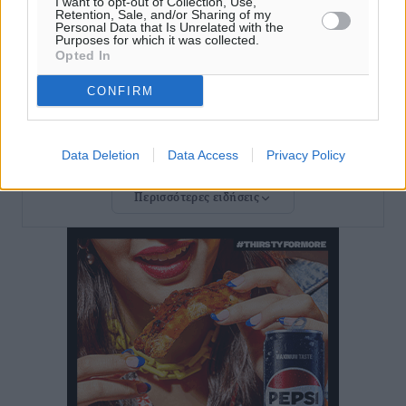
I want to opt-out of Collection, Use,
Ειδήσεις
•
πριν 41 λεπτά
Retention, Sale, and/or Sharing of my
Personal Data that Is Unrelated with the
Purposes for which it was collected.
Opted In
Βούλγαροι τουρίστες: Λιγότερες διανυκτερεύσεις
στην Ελλάδα, αλλά 18% υψηλότερη δαπάνη ανά
CONFIRM
διανυκτέρευση
Ειδήσεις
•
πριν 46 λεπτά
Data Deletion
Data Access
Privacy Policy
Βέλγοι τουρίστες: Στα 547,9 εκατ. ευρώ οι εισπράξεις
Περισσότερες ειδήσεις
για την Ελλάδα
Ειδήσεις
•
πριν 49 λεπτά
Οι κανόνες για τουριστική ανάπτυξη –
Κατηγοριοποιήσεις, ρυθμίσεις και όρια
Τοπικές Ειδήσεις
•
πριν 50 λεπτά
Η Τουρκία «γκριζάρει» ξανά το Αιγαίο και προκαλεί
με αφορμή το Ειδικό Χωροταξικό Πλαίσιο για τον