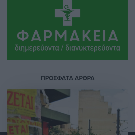
ΥΠΑΑΤ: 12,5 εκατ. ευρώ στις 13 Περιφέρειες για μέτρα
βιοασφάλειας
Τοπικές Ειδήσεις
•
πριν 16 ώρες
Ποιοι φοιτητές μπορούν να λάβουν ενίσχυση για
στέγη έως 2.500 ευρώ
Ειδήσεις
•
πριν 16 ώρες
«Γιατί οι Τούρκοι συρρέουν στα ελληνικά νησιά»:
Τουρκική εφημερίδα εξηγεί τους λόγους που οι
ΠΡΟΣΦΑΤΑ ΑΡΘΡΑ
γείτονες προτιμούν την Ελλάδα για διακοπές
Τοπικές Ειδήσεις
•
πριν 16 ώρες
«Μουσικό Ταξίδι στο Αιγαίο»: Η Ρόδος έγραψε μια
νέα σελίδα στον πολιτισμό
Πολιτιστικά
•
πριν 16 ώρες
Άμεσα μέτρα για την ενίσχυση του Νοσοκομείου