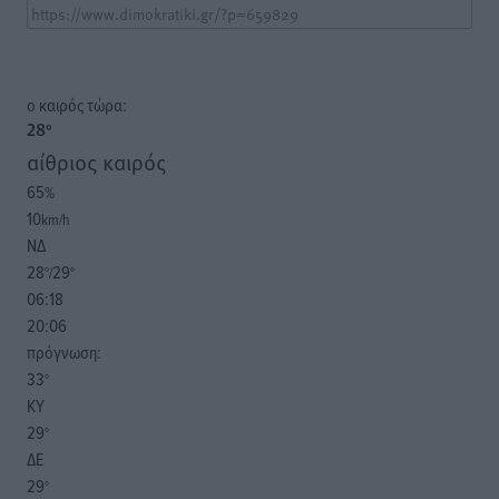
o καιρός τώρα:
28
°
αίθριος καιρός
65
%
10
km/h
ΝΔ
28
29
°/
°
06:18
20:06
πρόγνωση:
33
°
ΚΥ
29
°
ΔΕ
29
°