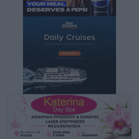
Τουρισμό
Τοπικές Ειδήσεις
•
πριν 56 λεπτά
Νέα εποχή για το Νοσοκομείο Ρόδου: Έργα υποδομής,
ακτινοθεραπευτικό κέντρο και νέα μέτρα για τη
στελέχωση
Τοπικές Ειδήσεις
•
πριν 2 ώρες
Στη Δημοτική Επιτροπή η Ροδιακή Έπαυλη και το
Δίκτυο ΑμεΑ στη Μεσαιωνική Πόλη
Ρεπορτάζ
•
πριν 2 ώρες
Προσωρινά κρατούμενος ο 59χρονος που συνελήφθη
με περισσότερο από 1,3 κιλό κοκαΐνης στη Ρόδο
Τοπικές Ειδήσεις
•
πριν 2 ώρες
Δεκατέσσερα ονόματα στο τραπέζι για το ψηφοδέλτιο
του ΠΑΣΟΚ στα Δωδεκάνησα