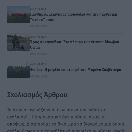
ΑΘΛΗΤΙΚΆ
Πάνθηρες: Ξεκίνησαν αισιόδοξοι για την παρθενική
“πτήση” τους
07.08.26 · 16:59
ΑΘΛΗΤΙΚΆ
Άρης Αρχαγγέλου: Στο πλευρό του άτυχου Ιάκωβου
Θωμά
07.08.26 · 16:57
ΑΘΛΗΤΙΚΆ
Φοίβος: Η μεγάλη επιστροφή του Μπρένο Σαλβατιέρα
07.08.26 · 16:53
Σχολιασμός Άρθρου
Τα σχόλια εκφράζουν αποκλειστικά τον εκάστοτε
σχολιαστή. Η Δημοκρατική δεν υιοθετεί αυτές τις
απόψεις. Διατηρούμε το δικαίωμα να διαγράψουμε όποια
σχόλια θεωρούμε προσβλητικά ή περιέχουν ύβρεις, χωρίς