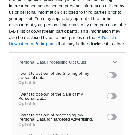
Φοιτητική στέγη: «Φωτιά» τα ενοίκια σε Αθήνα και
interest-based ads based on personal information utilized by
Θεσσαλονίκη – Έως 800 ευρώ στο Ρέθυμνο
us or personal information disclosed to third parties prior to
Ειδήσεις
•
πριν 20 λεπτά
your opt-out. You may separately opt-out of the further
disclosure of your personal information by third parties on the
IAB’s list of downstream participants. This information may
Η Τουρκία σε νέο «κρεσέντο» προκλήσεων στο Αιγαίο
also be disclosed by us to third parties on the
IAB’s List of
με 18 παραβάσεις και παραβιάσεις
Downstream Participants
that may further disclose it to other
Ειδήσεις
•
πριν 25 λεπτά
third parties.
Personal Data Processing Opt Outs
Θερινές εκπτώσεις 2026 έως τις 31 Αυγούστου – Τι
πρέπει να προσέξουν οι καταναλωτές
I want to opt-out of the Sharing of my
Ειδήσεις
•
πριν 30 λεπτά
personal data.
Opted In
ΑΔΜΗΕ: Ολοκληρώνεται η ηλεκτρική διασύνδεση των
I want to opt-out of the Sale of my
Personal Data.
Κυκλάδων, τα οφέλη
Opted In
Ειδήσεις
•
πριν 36 λεπτά
I want to opt-out of processing my
Personal Data for Targeted Advertising.
Opted In
Πόσοι Ευρωπαίοι «αντέχουν» διακοπές στο εξωτερικό
– Τι ισχύει για Έλληνες