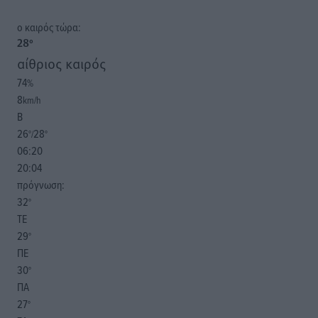
o καιρός τώρα:
28
°
αίθριος καιρός
74
%
8
km/h
Β
26
28
°/
°
06:20
20:04
πρόγνωση:
32
°
ΤΕ
29
°
ΠΕ
30
°
ΠΑ
27
°