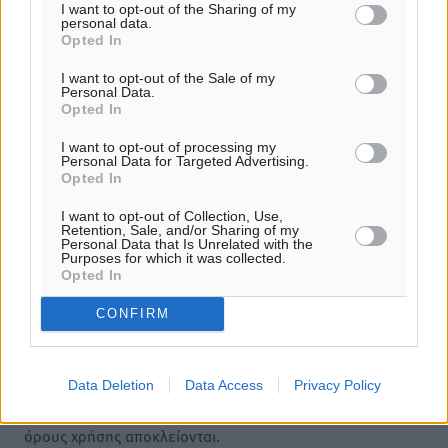
I want to opt-out of the Sharing of my
09.08.26 · 08:15
personal data.
Opted In
ΣΥΝΕΝΤΕΎΞΕΙΣ
Ιδρυμα Ωνάση: Το όραμα πίσω από τα δύο νέα σχολεία
I want to opt-out of the Sale of my
της Ρόδου
Personal Data.
Opted In
09.08.26 · 08:13
ΣΥΝΕΝΤΕΎΞΕΙΣ
I want to opt-out of processing my
Personal Data for Targeted Advertising.
Μιχάλης Χουρδάκης: «Η χώρα χρειάζεται μια αξιόπιστη
Opted In
εναλλακτική κυβερνητική πρόταση»
09.08.26 · 08:11
I want to opt-out of Collection, Use,
Retention, Sale, and/or Sharing of my
Personal Data that Is Unrelated with the
Σχολιασμός Άρθρου
Purposes for which it was collected.
Opted In
Τα σχόλια εκφράζουν αποκλειστικά τον εκάστοτε
CONFIRM
σχολιαστή. Η Δημοκρατική δεν υιοθετεί αυτές τις
απόψεις. Διατηρούμε το δικαίωμα να διαγράψουμε όποια
σχόλια θεωρούμε προσβλητικά ή περιέχουν ύβρεις, χωρίς
Data Deletion
Data Access
Privacy Policy
καμμία προειδοποίηση. Χρήστες που δεν τηρούν τους
όρους χρήσης αποκλείονται.