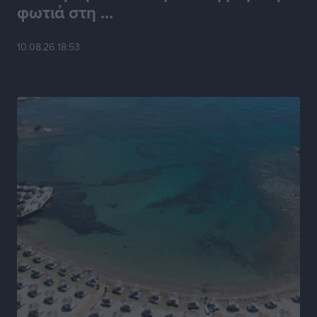
φωτιά στη ...
Loutraki K19 Finals: Στην 3η θέση οι Νίκος
10.08.26 18:53
Κατσογριδάκης και Ντάνιελ Πιέτρι
Αθλητικά
•
πριν 9 ώρες
LFC ΑΣΤΙΡ Ιαλυσού: Μετεγγραφική «βόμβα» με την
Anelise Karakostas
Αθλητικά
•
πριν 9 ώρες
Συνελήφθη 73χρονος για διάθεση αλκοόλ σε
ανηλίκους στη Ρόδο
Τοπικές Ειδήσεις
•
πριν 10 ώρες
Πραγματοποιήθηκαν 43.881 έλεγχοι και βεβαιώθηκαν
12.272 παραβάσεις από την αστυνομία τον Ιούλιο
Τοπικές Ειδήσεις
•
πριν 10 ώρες