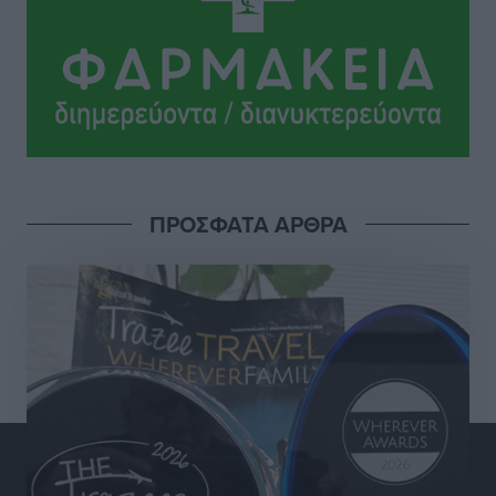
Αθλητικά
•
πριν 7 ώρες
Πάνθηρες: Άλλες δύο προσθήκες στα σκαριά
Αθλητικά
•
πριν 7 ώρες
Ιάλυσος: Πλάι στην ομάδα, υπάρχει και το ταμείο
Αθλητικά
•
πριν 7 ώρες
ΠΡΟΣΦΑΤΑ ΑΡΘΡΑ
Σχολείο – Πρέσβης του Ευρωπαϊκού Κοινοβουλίου
αναδείχθηκε το 1ο ΓΕΛ Ρόδου – Βενετόκλειο με
βαθμολογία 100 στα 100
Τοπικές Ειδήσεις
•
πριν 7 ώρες
Ελπίδα Πεταλούδων: Ανακοίνωσε τον Νίκο Μιχαλάκη
Αθλητικά
•
πριν 8 ώρες
Ψήφισμα της κοινότητας Παστίδας για την εκδημία