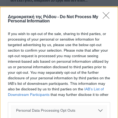
δεν έχει γίνει, υπάρχουν 10 έργα που δεν ήταν…
Ο Χρήστος Καφτηράνης από τη Σύρο, ο Αντώνης Κουζούπης
Δημοκρατική της Ρόδου -
Do Not Process My
από τη Σέριφο, ο Γιώργος Υψηλάντης από τη Ρόδο και ο…
Personal Information
If you wish to opt-out of the sale, sharing to third parties, or
Γιώργος Χατζημάρκος: Για κάθε επισήμανση ενός έργου
processing of your personal or sensitive information for
αρμοδιότητας μας που δεν έγινε απαντάμε με δέκα έργα
targeted advertising by us, please use the below opt-out
εκτός…
section to confirm your selection. Please note that after your
opt-out request is processed you may continue seeing
Γιώργος Χατζημάρκος: Σήμερα σφραγίζουμε την πορεία των
interest-based ads based on personal information utilized by
νησιών μας
us or personal information disclosed to third parties prior to
your opt-out. You may separately opt-out of the further
disclosure of your personal information by third parties on the
IAB’s list of downstream participants. This information may
also be disclosed by us to third parties on the
IAB’s List of
ΔΙΑΒΑΣΕ ΕΠΙΣΗΣ
Downstream Participants
that may further disclose it to other
third parties.
ΣΥΝΕΝΤΕΎΞΕΙΣ
Γιάννης Βασιλάκης: «Η Πρωτοβάθμια Φροντίδα Υγείας
Personal Data Processing Opt Outs
πρέπει να φτάνει σε κάθε γωνιά – Ενισχύουμε τις
δομές, δεν τις αποδυναμώνουμε»