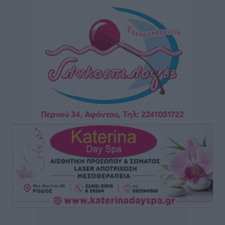
Ειδήσεις
•
πριν 5 ώρες
Γιάννης Παππάς: «Σημαντική ανάσα για τις
επιχειρήσεις η παράταση του “Εξοικονομώ –
Επιχειρώ”»
Τοπικές Ειδήσεις
•
πριν 6 ώρες
Έκτακτη δια περιφοράς συνεδρίαση του Δημοτικού
Συμβουλίου Ρόδου αύριο
Τοπικές Ειδήσεις
•
πριν 6 ώρες
Βασίλης Α. Υψηλάντης από Καστελλόριζο και Ρω: «Η
παρουσία μου στο Καστελλόριζο και τη Ρω αποτελεί
χρέος, τιμή και ανανέωση της δέσμευσής μου
απέναντι στην ακριτική Δωδεκάνησο»
Τοπικές Ειδήσεις
•
πριν 6 ώρες