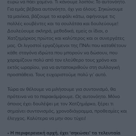
ευρώ να πάει χαμένο. Τι κάνουμε λοιπόν; Το αυτονόητο.
Για εμάς βέβαια αυτονόητο, όχι για όλους. Σηκώνουμε
τα μανίκια, βάζουμε το κεφάλι κάτω, αφήνουμε τις
πολλές κουβέντες και τα σουλάτσα και δουλεύουμε!
Δουλεύουμε σκληρά, μεθοδικά, εμείς οι ίδιοι, ο
Χατζημάρκος πρώτος και καλύτερος και οι συνεργάτες
μας. Οι λιγοστοί εργαζόμενοι της ΠΝΑι που καταθέτουν
κάθε σταγόνα ιδρώτα που μπορούν να δώσουν, που
χαραμίζουν πολύ από τον ελεύθερο τους χρόνο και
εκτός ωραρίου, για να ανταποκριθούν στη συλλογική
προσπάθεια. Τους ευχαριστούμε πολύ γι’ αυτό.
Τώρα αν θέλουμε να μιλήσουμε για συντονισμό, θα
πρότεινα να το παρακάμψουμε. Ως αυτονόητο. Μόνο
όποιος έχει δουλέψει με τον Χατζημάρκο, ξέρει τι
σημαίνει συντονισμός, χρονοδιάγραμμα, προθεσμίες και
έλεγχος. Καλύτερα να μην σου τύχει!
• Η περιφερειακή αρχή, έχει ‘σηκώσει’ τα τελευταία