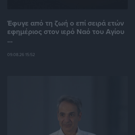
Πρέσβης της Βραζιλίας: «Η Ελλάδα και η Βραζιλία
έχουν τεράστιες ευκαιρίες συνεργασίας – Η Ρόδος
Έφυγε από τη ζωή ο επί σειρά ετών
μπορεί να διαδραματίσει σημαντικό ρόλο»
εφημέριος στον ιερό Ναό του Αγίου
Συνεντεύξεις
•
πριν 21 ώρες
...
Τσαμπίκα Διαμαντή: Η Ρόδος δεν μπορεί να σχεδιάζει
09.08.26 15:52
το μέλλον της μέσα στην αβεβαιότητα
Συνεντεύξεις
•
πριν 22 ώρες
Η υπογεννητικότητα βάζει λουκέτο σε 11 σχολεία
Πρωτοβάθμιας στα Δωδεκάνησα
Ρεπορτάζ
•
πριν 22 ώρες
Κ. Σπανός: Παρά την αυξημένη τουριστική κίνηση, η
αγορά της Ρόδου κινείται κάτω από τις προσδοκίες
Ρεπορτάζ
•
πριν 22 ώρες