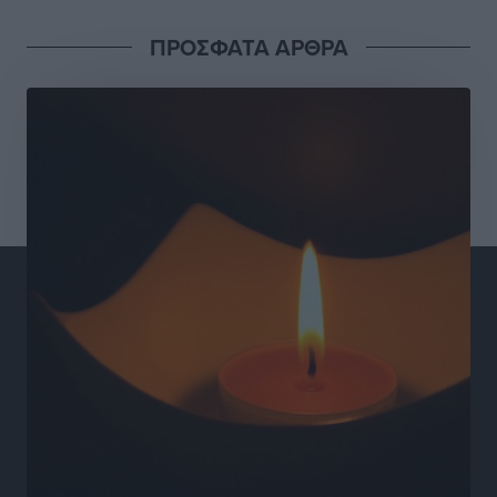
Γιάννης Βασιλάκης: «Η Πρωτοβάθμια Φροντίδα
ΠΡΟΣΦΑΤΑ ΑΡΘΡΑ
Υγείας πρέπει να φτάνει σε κάθε γωνιά – Ενισχύουμε
τις δομές, δεν τις αποδυναμώνουμε»
Συνεντεύξεις
•
πριν 21 ώρες
Ιδρυμα Ωνάση: Το όραμα πίσω από τα δύο νέα
σχολεία της Ρόδου
Συνεντεύξεις
•
πριν 21 ώρες
Μιχάλης Χουρδάκης: «Η χώρα χρειάζεται μια
αξιόπιστη εναλλακτική κυβερνητική πρόταση»
Συνεντεύξεις
•
πριν 21 ώρες
Σεβ. Μητροπολίτης Ρόδου κ. Κύριλλος: «Ο Αύγουστος
είναι ο μήνας της Παναγίας και η Θεία Λειτουργία η
καρδιά της ζωής της Εκκλησίας»
Συνεντεύξεις
•
πριν 21 ώρες