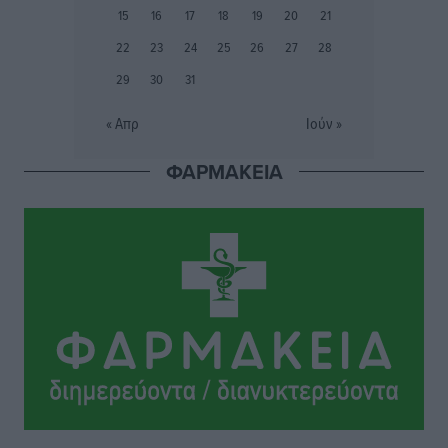
15
16
17
18
19
20
21
Ακαθάριστα οικόπεδα: Τι γίνεται όταν ο ιδιοκτήτης
22
23
24
25
26
27
28
δεν τα καθαρίσει – Πώς κινούνται δήμοι και ΠΣ,
29
30
31
ποιος πληρώνει τον λογαριασμό
Τοπικές Ειδήσεις
•
πριν 20 ώρες
« Απρ
Ιούν »
Πού κινούνται οι κρατήσεις last minute σε Ελλάδα
ΦΑΡΜΑΚΕΙΑ
από Γερμανούς
Ειδήσεις
•
πριν 20 ώρες
Οδηγός στη Ρόδο τράκαρε σταθμευμένο αυτοκίνητο,
παρέσυρε 72χρονο και διέφυγε
Τοπικές Ειδήσεις
•
πριν 20 ώρες
Το νέο Ειδικό Χωροταξικό για τον Τουρισμό
ξανασχεδιάζει τον επενδυτικό χάρτη της Ρόδου
Τοπικές Ειδήσεις
•
πριν 21 ώρες