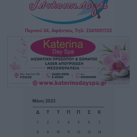
Συνεχίζεται η έξοδος του Αυγούστου – Πάνω από
34.000 αναχωρούν σήμερα μόνο από τον Πειραιά
Ειδήσεις
•
πριν 20 ώρες
Μόνιμες θέσεις στους παιδικούς σταθμούς: Οι
προϋποθέσεις, η 24μηνη εμπειρία και οι προθεσμίες
για τους δήμους
Τοπικές Ειδήσεις
•
πριν 20 ώρες
Δεύτερη πηγή εισοδήματος για τους επαγγελματίες
ψαράδες ο αλιευτικός τουρισμός
Ειδήσεις
•
πριν 20 ώρες
Μάιος 2023
Μαρία Εκμεκτσίογλου: Η πίστη μου είναι το
Δ
Τ
Τ
Π
Π
Σ
Κ
μεγαλύτερο στήριγμα μου – Το προσκύνημα στην ιερά
1
2
3
4
5
6
7
Μονή Πανορμίτη
8
9
10
11
12
13
14
Τοπικές Ειδήσεις
•
πριν 20 ώρες