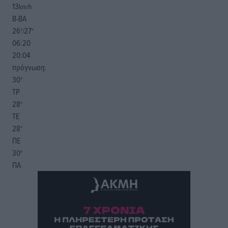
13
km/h
Β-ΒΑ
26
27
°/
°
06:20
20:04
πρόγνωση:
30
°
ΤΡ
28
°
ΤΕ
28
°
ΠΕ
30
°
ΠΑ