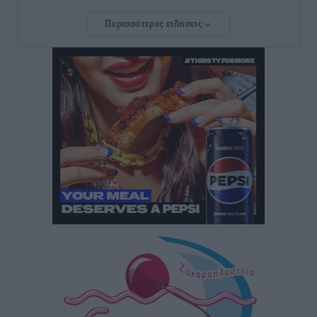
Τοπικές Ειδήσεις
•
πριν 18 ώρες
Περισσότερες ειδήσεις
Τουρνάς για φωτιές: «Κανένα περιθώριο
εφησυχασμού» – Σε πλήρη ετοιμότητα ο μηχανισμός
Ειδήσεις
•
πριν 18 ώρες
Καιρός: Επιμένουν οι υψηλές θερμοκρασίες – Ισχυρά
μελτέμια έως 9 μποφόρ, σε «Red Code» 6 περιοχές
Τοπικές Ειδήσεις
•
πριν 19 ώρες
Τα φοιτητικά ενοίκια «τινάζουν στον αέρα» τους
οικογενειακούς προϋπολογισμούς
Ειδήσεις
•
πριν 19 ώρες
Δύο νέοι ξενώνες παραδόθηκαν στις Ένοπλες
Δυνάμεις στη νήσο Ρω
Τοπικές Ειδήσεις
•
πριν 20 ώρες