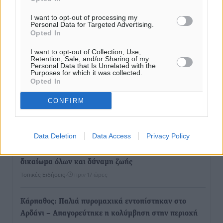
I want to opt-out of processing my
Από την παράδοση της Ρόδου στα ερευνητικά
Personal Data for Targeted Advertising.
Opted In
εργαστήρια: Το μελεκούνι αποκτά διεθνές
επιστημονικό ενδιαφέρον
I want to opt-out of Collection, Use,
Retention, Sale, and/or Sharing of my
Πολιτιστικά
•
πριν 16 ώρες
Personal Data that Is Unrelated with the
Purposes for which it was collected.
Opted In
Επίσκεψη θα πραγματοποιήσει στη Λέρο τον
Σεπτέμβριο η Όλγα Κεφαλογιάννη
CONFIRM
Τοπικές Ειδήσεις
•
πριν 17 ώρες
Data Deletion
Data Access
Privacy Policy
Γιώργος Χατζημάρκος: Στηρίζουμε τις εκδηλώσεις
που γίνονται στα νησιά μας γιατί ο πολιτισμός είναι
δικαίωμα όλων και δύναμη ζωής
Τοπικές Ειδήσεις
•
πριν 17 ώρες
Κάρπαθος: Παλιά πυρομαχικά εντοπίστηκαν στο
Αρδάνι – Απαγορεύτηκε η κολύμβηση στην περιοχή