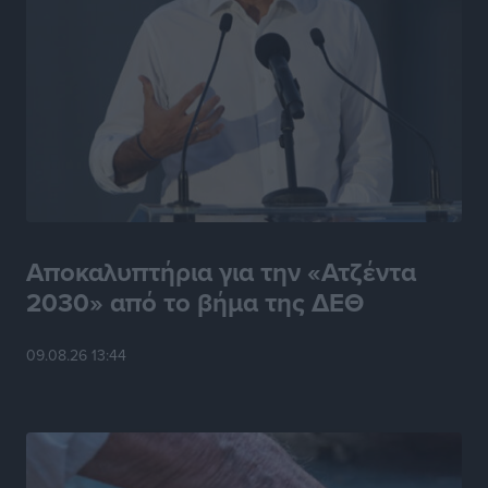
Ο λαγοκέφαλος βρήκε επιτέλους τιμή, μένει να βρεθεί
και σχέδιο
Δημο-Κρίσεις
•
πριν 22 ώρες
Το ΠΑΣΟΚ στα Δωδεκάνησα ψάχνει έξι και του
περισσεύουν 14
Δημο-Κρίσεις
•
πριν 22 ώρες
Η Ροδιακή Επαυλη περιμένει ακόμα να βρεθεί κάποιος
Αποκαλυπτήρια για την «Ατζέντα
να την αναλάβει
2030» από το βήμα της ΔΕΘ
Δημο-Κρίσεις
•
πριν 22 ώρες
09.08.26 13:44
Ενας υπουργός που έρχεται στη Ρόδο με λύσεις και
όχι με υποσχέσεις
Δημο-Κρίσεις
•
πριν 22 ώρες
Ροδάκινα: 9 οφέλη στην υγεία του ανθρώπου