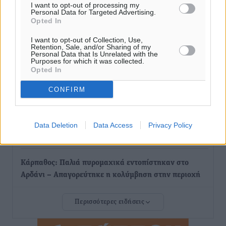
I want to opt-out of processing my
επιστημονικό ενδιαφέρον
Personal Data for Targeted Advertising.
Πολιτιστικά
•
πριν 14 ώρες
Opted In
I want to opt-out of Collection, Use,
Επίσκεψη θα πραγματοποιήσει στη Λέρο τον
Retention, Sale, and/or Sharing of my
Personal Data that Is Unrelated with the
Σεπτέμβριο η Όλγα Κεφαλογιάννη
Purposes for which it was collected.
Opted In
Τοπικές Ειδήσεις
•
πριν 14 ώρες
CONFIRM
Γιώργος Χατζημάρκος: Στηρίζουμε τις εκδηλώσεις
που γίνονται στα νησιά μας γιατί ο πολιτισμός είναι
δικαίωμα όλων και δύναμη ζωής
Data Deletion
Data Access
Privacy Policy
Τοπικές Ειδήσεις
•
πριν 15 ώρες
Κάρπαθος: Παλιά πυρομαχικά εντοπίστηκαν στο
Αρδάνι – Απαγορεύτηκε η κολύμβηση στην περιοχή
Τοπικές Ειδήσεις
•
πριν 15 ώρες
Περισσότερες ειδήσεις
Τουρνάς για φωτιές: «Κανένα περιθώριο