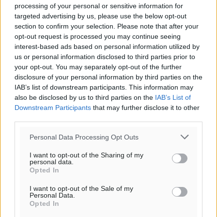
processing of your personal or sensitive information for
targeted advertising by us, please use the below opt-out
section to confirm your selection. Please note that after your
opt-out request is processed you may continue seeing
interest-based ads based on personal information utilized by
Ροή ειδήσεων
us or personal information disclosed to third parties prior to
your opt-out. You may separately opt-out of the further
disclosure of your personal information by third parties on the
IAB’s list of downstream participants. This information may
Έφυγε από τη ζωή ο επί σειρά ετών εφημέριος στον
also be disclosed by us to third parties on the
IAB’s List of
ιερό Ναό του Αγίου Νικολάου Παστίδας Μιχαήλ
Downstream Participants
that may further disclose it to other
Καψάλης
third parties.
Τοπικές Ειδήσεις
•
πριν 11 ώρες
Personal Data Processing Opt Outs
Αποκαλυπτήρια για την «Ατζέντα 2030» από το βήμα
I want to opt-out of the Sharing of my
personal data.
της ΔΕΘ
Opted In
Ειδήσεις
•
πριν 13 ώρες
I want to opt-out of the Sale of my
Personal Data.
Από την παράδοση της Ρόδου στα ερευνητικά
Opted In
εργαστήρια: Το μελεκούνι αποκτά διεθνές