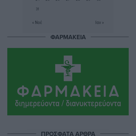
ποιος πληρώνει τον λογαριασμό
Τοπικές Ειδήσεις
•
πριν 18 ώρες
31
« Νοέ
Ιαν »
Πού κινούνται οι κρατήσεις last minute σε Ελλάδα
από Γερμανούς
ΦΑΡΜΑΚΕΙΑ
Ειδήσεις
•
πριν 18 ώρες
Οδηγός στη Ρόδο τράκαρε σταθμευμένο αυτοκίνητο,
παρέσυρε 72χρονο και διέφυγε
Τοπικές Ειδήσεις
•
πριν 18 ώρες
Το νέο Ειδικό Χωροταξικό για τον Τουρισμό
ξανασχεδιάζει τον επενδυτικό χάρτη της Ρόδου
Τοπικές Ειδήσεις
•
πριν 19 ώρες
Γιάννης Βασιλάκης: «Η Πρωτοβάθμια Φροντίδα
Υγείας πρέπει να φτάνει σε κάθε γωνιά – Ενισχύουμε
ΠΡΟΣΦΑΤΑ ΑΡΘΡΑ
τις δομές, δεν τις αποδυναμώνουμε»