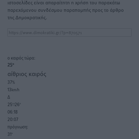
ιστοσελίδες είναι απαραίτητη η χρήση του παρακάτω
παρεχόμενου συνδέσμου παραπομπής προς το άρθρο
της Δημοκρατικής.
o καιρός τώρα:
25
°
αίθριος καιρός
37
%
13
km/h
Δ
25
26
°/
°
06:18
20:07
πρόγνωση:
31
°