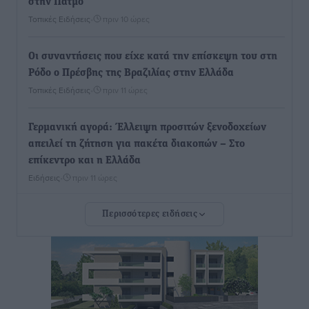
στην Πάτμο
Τοπικές Ειδήσεις
•
πριν 10 ώρες
Οι συναντήσεις που είχε κατά την επίσκεψη του στη
Ρόδο ο Πρέσβης της Βραζιλίας στην Ελλάδα
Τοπικές Ειδήσεις
•
πριν 11 ώρες
Γερμανική αγορά: Έλλειψη προσιτών ξενοδοχείων
απειλεί τη ζήτηση για πακέτα διακοπών – Στο
επίκεντρο και η Ελλάδα
Ειδήσεις
•
πριν 11 ώρες
Περισσότερες ειδήσεις
Νέο ξενοδοχείο στη Ρόδο για την H Hotels –
Χατζηλαζάρου – Προχωρά καινούργιο ξενοδοχείο
στην Κω
Τοπικές Ειδήσεις
•
πριν 11 ώρες
Αυτοκίνητο μπήκε παράνομα σε μονόδρομο στο