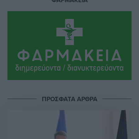
Ιππότες: Με το βλέμμα στραμμένο στο μέλλον
Αθλητικά
•
πριν 12 ώρες
ΠΑΜΕ ΣΤΟΙΧΗΜΑ: Περισσότερα από 95 εκατομμύρια
ευρώ σε κέρδη μοίρασε τον Ιούλιο
Αθλητικά
•
πριν 12 ώρες
Ολοκλήρωση του έργου αναβάθμισης των
υποδομών του Νεστορίδειου Μελάθρου
Τοπικές Ειδήσεις
•
πριν 12 ώρες
ΠΡΟΣΦΑΤΑ ΑΡΘΡΑ
Γ.Σ. Διαγόρας: Στα «κυανέρυθρα» ο Janni Pembe
Αθλητικά
•
πριν 14 ώρες
Σύλληψη 21χρονου για ναρκωτικά στη Ρόδο
Τοπικές Ειδήσεις
•
πριν 14 ώρες