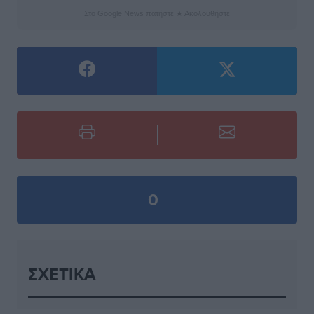
Στο Google News πατήστε ★ Ακολουθήστε
0
ΣΧΕΤΙΚΆ