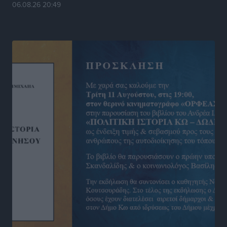
Στίβος: Οι βαθμολογίες των συλλόγων της
06.08.26 20:49
Δωδεκανήσου
Αθλητικά
•
πριν 15 ώρες
Νέες ταυτότητες: Ποιοι πρέπει να τις αλλάξουν άμεσα
και ποιοι όχι
Ειδήσεις
•
πριν 15 ώρες
Στον Ιπποκράτη η Μαρία Βλάχου
Αθλητικά
•
πριν 15 ώρες
Οικονομική ενίσχυση για συντήρηση στο κλειστό της
Καρπάθου
Αθλητικά
•
πριν 15 ώρες
Στάθης Αντωνάς: Ένα βήμα πριν από επαγγελματικό
συμβόλαιο πυγμαχίας με MTGP και BXGP για Ευρώπη
και Αυστραλία