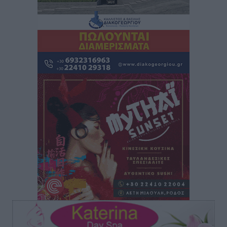
Μαστιχάρι – Αναποδογύρισε όχημα με μητέρα και
5χρονο παιδί
Τοπικές Ειδήσεις
•
πριν 11 ώρες
“Η Ευρώπη αντιμετώπιζε το προσφυγικό σαν ταινία
τρόμου” – Η συγκλονιστική μαρτυρία της Χαρούλας
Γιασιράνη στον RV για τα γεγονότα που οδήγησαν στο
Σύμφωνο της Λέρου
Τοπικές Ειδήσεις
•
πριν 11 ώρες
Συναυλία με τον Γιάννη Κότσιρα στις 21 Αυγούστου
Πολιτιστικά
•
πριν 11 ώρες
Έκτακτη συνεδρίαση της Δημοτικής Επιτροπής Ρόδου
αύριο Παρασκευή 7 Αυγούστου
Τοπικές Ειδήσεις
•
πριν 11 ώρες