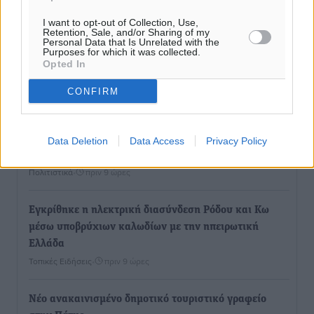
Ροή ειδήσεων
I want to opt-out of Collection, Use,
Retention, Sale, and/or Sharing of my
Personal Data that Is Unrelated with the
Purposes for which it was collected.
Opted In
Η Meridiam ξεκλειδώνει τις έρευνες βυθού στη
θαλάσσια περιοχή Κάσου και Καρπάθου
CONFIRM
Τοπικές Ειδήσεις
•
πριν 8 ώρες
Παρουσίαση βιβλίου του Α. Χατζημιχαήλ – Τιμητική
Data Deletion
Data Access
Privacy Policy
εκδήλωση για τους αυτοδιοικητικούς της Κω
Πολιτιστικά
•
πριν 9 ώρες
Εγκρίθηκε η ηλεκτρική διασύνδεση Ρόδου και Κω
μέσω υποβρύχιων καλωδίων με την ηπειρωτική
Ελλάδα
Τοπικές Ειδήσεις
•
πριν 9 ώρες
Νέο ανακαινισμένο δημοτικό τουριστικό γραφείο