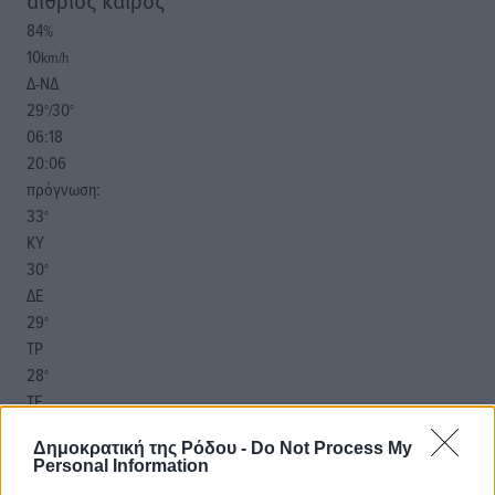
αίθριος καιρός
84
%
10
km/h
Δ-ΝΔ
29
30
°/
°
06:18
20:06
πρόγνωση:
33
°
ΚΥ
30
°
ΔΕ
29
°
ΤΡ
28
°
ΤΕ
Δημοκρατική της Ρόδου -
Do Not Process My
Personal Information