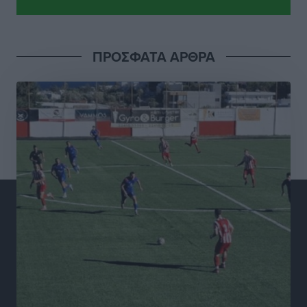
Γ.Σ. Διαγόρας: Το οργανόγραμμα των Ακαδημιών
Αθλητικά
•
πριν 5 ώρες
ΠΡΟΣΦΑΤΑ ΑΡΘΡΑ
Σταυρός Καλυθιών: Απέκτησε και την Ειρήνη
Καρελλάκη
Αθλητικά
•
πριν 6 ώρες
Πρωτάθλημα Καλαθοσφαίρισης Δικηγορικών
Συλλόγων Ελλάδας και Κύπρου: Η Ρόδος φιλοξένησε
με επιτυχία την 17η διοργάνωση
Αθλητικά
•
πριν 6 ώρες
Φοιτητική στέγη: «Φωτιά» τα ενοίκια σε Αθήνα και
Θεσσαλονίκη – Έως 800 ευρώ στο Ρέθυμνο
Ειδήσεις
•
πριν 6 ώρες