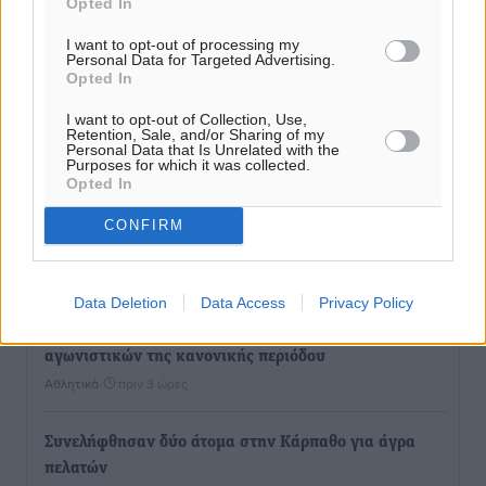
Opted In
I want to opt-out of processing my
Personal Data for Targeted Advertising.
Opted In
I want to opt-out of Collection, Use,
Retention, Sale, and/or Sharing of my
Personal Data that Is Unrelated with the
Purposes for which it was collected.
Opted In
CONFIRM
Ροή ειδήσεων
Data Deletion
Data Access
Privacy Policy
Γ’ Εθνική Κατηγορία: Οι ημερομηνίες των
αγωνιστικών της κανονικής περιόδου
Αθλητικά
•
πριν 3 ώρες
Συνελήφθησαν δύο άτομα στην Κάρπαθο για άγρα
πελατών