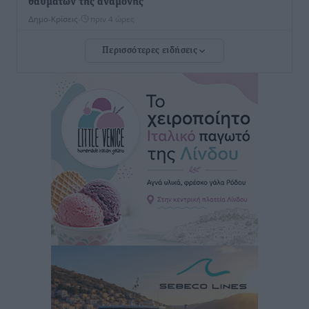
θαυμάτων της αναμονής
Δημο-Κρίσεις
•
πριν 4 ώρες
Περισσότερες ειδήσεις
ΣΕΤΕ: Σημαντική θεσμική εξέλιξη η ΚΥΑ για το ΕΧΠ
για τον τουρισμό
Ειδήσεις
•
πριν 4 ώρες
Γ. Χατζημάρκος: “Δύο μεγάλες δεσμεύσεις
Γεωργιάδη” – Κίνητρα για τους γιατρούς των νησιών
και συνεργασία Ρόδου με το Αττικόν για το
Ακτινοθεραπευτικό
Τοπικές Ειδήσεις
•
πριν 4 ώρες
Σούπερ μάρκετ: Διευρύνεται η εθνική πρωτοβουλία
για τις τιμές – Eρχονται νέες συμμετοχές εταιρειών
Ειδήσεις
•
πριν 4 ώρες
Συνελήφθησαν έξι άτομα για ηχορύπανση από