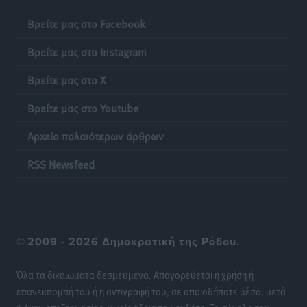
Iατρικός Σύλλογος Ροδου προς Α. Γεωργιάδη:
Βρείτε μας στο Facebook
Στρατηγικές Προτάσεις για την Ενίσχυση της
Βρείτε μας στο Instagram
Δημόσιας Υγείας στη Νησιωτική Ελλάδα και στα
Νοσοκομεία της Γ΄ Ζώνης
Βρείτε μας στο X
Τοπικές Ειδήσεις
•
πριν 23 ώρες
Βρείτε μας στο Youtube
Πάνθηρες: Ξεκίνησαν αισιόδοξοι για την παρθενική
Αρχείο παλαιότερων άρθρων
“πτήση” τους
Αθλητικά
•
πριν 23 ώρες
RSS Newsfeed
Άρης Αρχαγγέλου: Στο πλευρό του άτυχου Ιάκωβου
Θωμά
Αθλητικά
•
πριν 23 ώρες
©
2009 - 2026 Δημοκρατική της Ρόδου.
Φοίβος: Η μεγάλη επιστροφή του Μπρένο Σαλβατιέρα
Όλα τα δικαιώματα δεσμευμένα. Απαγορεύεται η χρήση ή
Αθλητικά
•
πριν 23 ώρες
επανεκπομπή του ή η αντιγραφή του, σε οποιοδήποτε μέσο, μετά