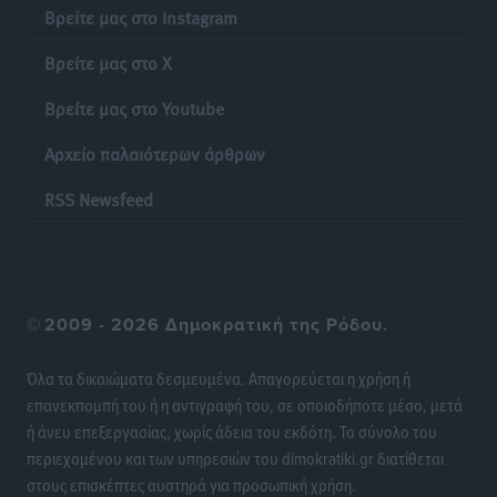
Βρείτε μας στο Instagram
Πιλοτικό πρόγραμμα για την αντιμετώπιση του
Βρείτε μας στο X
λαγοκέφαλου σε Νότιο Αιγαίο και Κρήτη
Τοπικές Ειδήσεις
•
πριν 14 ώρες
Βρείτε μας στο Youtube
Αρχείο παλαιότερων άρθρων
Οι θαυματουργές Παναγίες της Δωδεκανήσου: Τα
προσωνύμια και οι θρύλοι
RSS Newsfeed
Ρεπορτάζ
•
πριν 14 ώρες
©
2009 - 2026 Δημοκρατική της Ρόδου.
Όλα τα δικαιώματα δεσμευμένα. Απαγορεύεται η χρήση ή
επανεκπομπή του ή η αντιγραφή του, σε οποιοδήποτε μέσο, μετά
ή άνευ επεξεργασίας, χωρίς άδεια του εκδότη. Το σύνολο του
περιεχομένου και των υπηρεσιών του dimokratiki.gr διατίθεται
στους επισκέπτες αυστηρά για προσωπική χρήση.