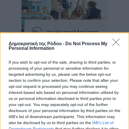
Δημοκρατική της Ρόδου -
Do Not Process My
Personal Information
Ροή ειδήσεων
If you wish to opt-out of the sale, sharing to third parties, or
processing of your personal or sensitive information for
Καιρός «hot – dry – windy» τις επόμενες 48 ώρες στη
targeted advertising by us, please use the below opt-out
χώρα
section to confirm your selection. Please note that after your
Ειδήσεις
•
πριν 3 ώρες
opt-out request is processed you may continue seeing
interest-based ads based on personal information utilized by
us or personal information disclosed to third parties prior to
Δύο σχολεία της Λέρου αλλάζουν όψη με δωρεά
your opt-out. You may separately opt-out of the further
αγάπης για τα παιδιά
disclosure of your personal information by third parties on the
Τοπικές Ειδήσεις
•
πριν 3 ώρες
IAB’s list of downstream participants. This information may
also be disclosed by us to third parties on the
IAB’s List of
Downstream Participants
that may further disclose it to other