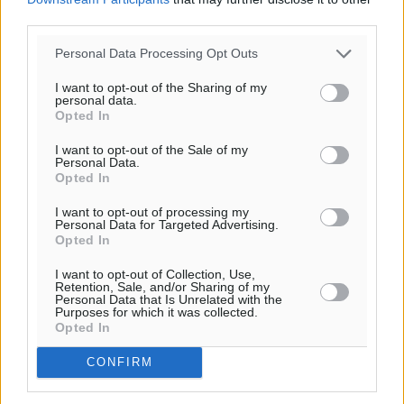
Τουρισμός: Με θετικό πρόσημο έως τώρα η χρονιά,
third parties.
παρά τα σκαμπανεβάσματα
Ειδήσεις
•
πριν 3 ώρες
Personal Data Processing Opt Outs
I want to opt-out of the Sharing of my
Χαρ. Ναβροζίδης στον RV «Σε τρία χρόνια θα είμαστε
personal data.
Opted In
η πιο ψηφιακή Περιφέρεια της χώρας» Δημοπρατείται
το έργο ψηφιακού μετασχηματισμού
I want to opt-out of the Sale of my
Τοπικές Ειδήσεις
•
πριν 3 ώρες
Personal Data.
Opted In
Airbnb vs ξενοδοχεία – Πώς αλλάζει ο χάρτης της
I want to opt-out of processing my
Personal Data for Targeted Advertising.
φιλοξενίας
Opted In
Ειδήσεις
•
πριν 3 ώρες
I want to opt-out of Collection, Use,
Retention, Sale, and/or Sharing of my
Personal Data that Is Unrelated with the
Γιάννης Χατζής για το νέο Ειδικό Χωροταξικό: Οι
Purposes for which it was collected.
βασικοί οριζόντιοι περιορισμοί παραμένουν –
Opted In
Κίνδυνος για επενδύσεις, περιουσίες και τοπική
CONFIRM
ανάπτυξη
Τοπικές Ειδήσεις
•
πριν 4 ώρες