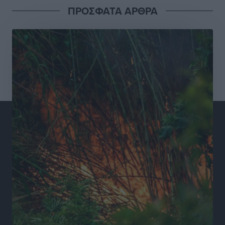
Ειδήσεις
•
πριν 11 ώρες
ΠΡΟΣΦΑΤΑ ΑΡΘΡΑ
Συνελήφθησαν έξι άτομα για ηχορύπανση από
καταστήματα στο Νότιο Αιγαίο
Τοπικές Ειδήσεις
•
πριν 11 ώρες
15 Αυγούστου 2026: Πώς θα πληρωθούν όσοι
εργαστούν την αργία – Τι ισχύει για πενθήμερο,
εξαήμερο και άδειες
Ειδήσεις
•
πριν 11 ώρες
Πλούσιο πολιτιστικό πρόγραμμα τον Αύγουστο από
τον Δήμο Ρόδου
Πολιτιστικά
•
πριν 11 ώρες
Βασίλης Υψηλάντης: Ξεμπλοκάρει η έκδοση και
παραχώρηση οριστικών τίτλων κυριότητας για 224
εργατικές κατοικίες στη Ρόδο