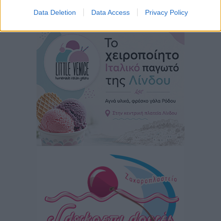
Περισσότερες ειδήσεις
Data Deletion
Data Access
Privacy Policy
Ευ. Τουρνάς: Απέναντι σε ακραία καιρικά φαινόμενα
δεν υπάρχουν περιθώρια εφησυχασμού
Ειδήσεις
•
πριν 4 ώρες
Στον Άγιο Νικόλαο Χάλκης ανοίγει ξανά το
ανανεωμένο εκκλησιαστικό μουσείο από τη Λέσχη
Lions Χάλκης
Τοπικές Ειδήσεις
•
πριν 4 ώρες
Ρόδος: «Βουλιάζει» από τουρίστες – Πάνω από 1 εκατ.
επιβάτες και 55 κρουαζιερόπλοια
Τοπικές Ειδήσεις
•
πριν 4 ώρες
Γ’ Εθνική Κατηγορία: Οι ημερομηνίες των
αγωνιστικών της κανονικής περιόδου
Αθλητικά
•
πριν 9 ώρες