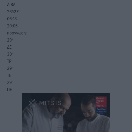
Δ-ΒΔ
26
27
°/
°
06:18
20:06
πρόγνωση:
29
°
ΔΕ
30
°
ΤΡ
29
°
ΤΕ
29
°
ΠΕ