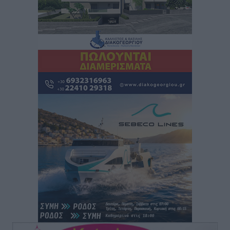
Καιρός: Επιμένουν οι υψηλές θερμοκρασίες – Ισχυρά
μελτέμια έως 9 μποφόρ, σε «Red Code» 6 περιοχές
Τοπικές Ειδήσεις
•
πριν 6 ώρες
Τα φοιτητικά ενοίκια «τινάζουν στον αέρα» τους
οικογενειακούς προϋπολογισμούς
Ειδήσεις
•
πριν 6 ώρες
Δύο νέοι ξενώνες παραδόθηκαν στις Ένοπλες
Δυνάμεις στη νήσο Ρω
Τοπικές Ειδήσεις
•
πριν 7 ώρες
Συνεχίζεται η έξοδος του Αυγούστου – Πάνω από
34.000 αναχωρούν σήμερα μόνο από τον Πειραιά
Ειδήσεις
•
πριν 7 ώρες
Μόνιμες θέσεις στους παιδικούς σταθμούς: Οι