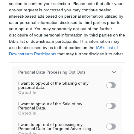
section to confirm your selection. Please note that after your
32
°
opt-out request is processed you may continue seeing
ΔΕ
interest-based ads based on personal information utilized by
29
°
us or personal information disclosed to third parties prior to
ΤΡ
your opt-out. You may separately opt-out of the further
28
disclosure of your personal information by third parties on the
°
IAB’s list of downstream participants. This information may
ΤΕ
also be disclosed by us to third parties on the
IAB’s List of
29
°
Downstream Participants
that may further disclose it to other
ΠΕ
third parties.
Personal Data Processing Opt Outs
I want to opt-out of the Sharing of my
personal data.
Opted In
I want to opt-out of the Sale of my
Personal Data.
Opted In
I want to opt-out of processing my
Personal Data for Targeted Advertising.
Opted In