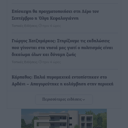
Επίσκεψη θα πραγματοποιήσει στη Λέρο τον
Σεπτέμβριο η Όλγα Κεφαλογιάννη
Τοπικές Ειδήσεις
•
πριν 4 ώρες
Γιώργος Χατζημάρκος: Στηρίζουμε τις εκδηλώσεις
που γίνονται στα νησιά μας γιατί ο πολιτισμός είναι
δικαίωμα όλων και δύναμη ζωής
Τοπικές Ειδήσεις
•
πριν 4 ώρες
Κάρπαθος: Παλιά πυρομαχικά εντοπίστηκαν στο
Αρδάνι – Απαγορεύτηκε η κολύμβηση στην περιοχή
Τοπικές Ειδήσεις
•
πριν 5 ώρες
Περισσότερες ειδήσεις
Τουρνάς για φωτιές: «Κανένα περιθώριο
εφησυχασμού» – Σε πλήρη ετοιμότητα ο μηχανισμός
Ειδήσεις
•
πριν 5 ώρες