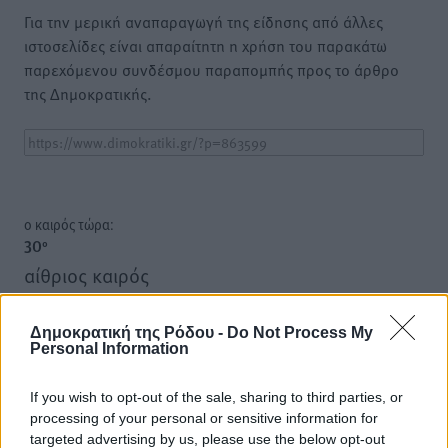
Για την μερική αναπαραγωγή της είδησης από άλλες
ιστοσελίδες είναι απαραίτητη η χρήση του παρακάτω
παρεχόμενου συνδέσμου παραπομπής προς το άρθρο
της Δημοκρατικής.
o καιρός τώρα:
30
°
αίθριος καιρός
50
%
18
km/h
Δημοκρατική της Ρόδου -
Do Not Process My
Β-ΒΔ
Personal Information
31
31
°/
°
06:19
If you wish to opt-out of the sale, sharing to third parties, or
processing of your personal or sensitive information for
20:05
targeted advertising by us, please use the below opt-out
πρόγνωση: