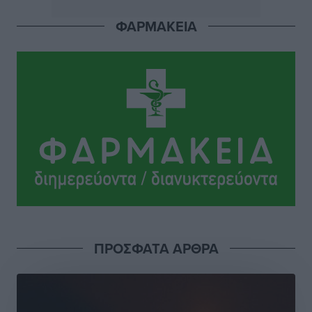
Πού κινούνται οι κρατήσεις last minute σε Ελλάδα
ΦΑΡΜΑΚΕΙΑ
από Γερμανούς
Ειδήσεις
•
πριν 7 ώρες
Οδηγός στη Ρόδο τράκαρε σταθμευμένο αυτοκίνητο,
παρέσυρε 72χρονο και διέφυγε
Τοπικές Ειδήσεις
•
πριν 7 ώρες
Το νέο Ειδικό Χωροταξικό για τον Τουρισμό
ξανασχεδιάζει τον επενδυτικό χάρτη της Ρόδου
Τοπικές Ειδήσεις
•
πριν 8 ώρες
Γιάννης Βασιλάκης: «Η Πρωτοβάθμια Φροντίδα
ΠΡΟΣΦΑΤΑ ΑΡΘΡΑ
Υγείας πρέπει να φτάνει σε κάθε γωνιά – Ενισχύουμε
τις δομές, δεν τις αποδυναμώνουμε»
Συνεντεύξεις
•
πριν 8 ώρες