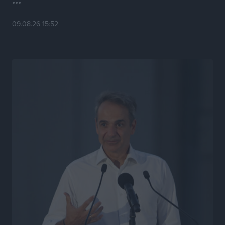
Τσαμπίκα Διαμαντή: Η Ρόδος δεν μπορεί να σχεδιάζει
09.08.26 15:52
το μέλλον της μέσα στην αβεβαιότητα
Συνεντεύξεις
•
πριν 9 ώρες
Η υπογεννητικότητα βάζει λουκέτο σε 11 σχολεία
Πρωτοβάθμιας στα Δωδεκάνησα
Ρεπορτάζ
•
πριν 9 ώρες
Κ. Σπανός: Παρά την αυξημένη τουριστική κίνηση, η
αγορά της Ρόδου κινείται κάτω από τις προσδοκίες
Ρεπορτάζ
•
πριν 9 ώρες
Ο λαγοκέφαλος βρήκε επιτέλους τιμή, μένει να βρεθεί
και σχέδιο
Δημο-Κρίσεις
•
πριν 9 ώρες
Το ΠΑΣΟΚ στα Δωδεκάνησα ψάχνει έξι και του