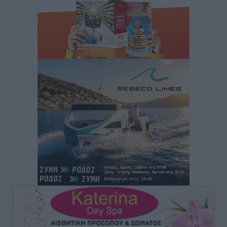
Τοπικές Ειδήσεις
•
πριν 4 ώρες
Πάνθηρες: Ξεκίνησαν αισιόδοξοι για την παρθενική
“πτήση” τους
Αθλητικά
•
πριν 4 ώρες
Άρης Αρχαγγέλου: Στο πλευρό του άτυχου Ιάκωβου
Θωμά
Αθλητικά
•
πριν 4 ώρες
Φοίβος: Η μεγάλη επιστροφή του Μπρένο Σαλβατιέρα
Αθλητικά
•
πριν 4 ώρες
Κλεάνθης: Έτοιμες οι κάρτες διαρκείας της νέας
σεζόν
Αθλητικά
•
πριν 4 ώρες