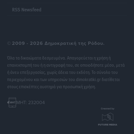
Ειδήσεις
•
πριν 12 ώρες
RSS Newsfeed
Στη Σύμη η Φαίη Σκορδά επισκέφθηκε την Ιερά Μονή
του Πανορμίτη
Τοπικές Ειδήσεις
•
πριν 12 ώρες
©
2009 - 2026 Δημοκρατική της Ρόδου.
Σερβία: Ανακάμπτουν οι τουριστικές ροές προς την
Όλα τα δικαιώματα δεσμευμένα. Απαγορεύεται η χρήση ή
Ελλάδα
επανεκπομπή του ή η αντιγραφή του, σε οποιοδήποτε μέσο, μετά
Ειδήσεις
•
πριν 12 ώρες
ή άνευ επεξεργασίας, χωρίς άδεια του εκδότη. Το σύνολο του
περιεχομένου και των υπηρεσιών του dimokratiki.gr διατίθεται
Διακοπές στην Κάρπαθο για τον Γιώργο Γεραπετρίτη
στους επισκέπτες αυστηρά για προσωπική χρήση.
Τοπικές Ειδήσεις
•
πριν 12 ώρες
MHT: 232004
Ρόδος: Τραυματίστηκε 53χρονος ναυτικός
Τοπικές Ειδήσεις
•
πριν 12 ώρες
Airbnb: Αυξημένα έσοδα στο β’ τρίμηνο με «όχημα»