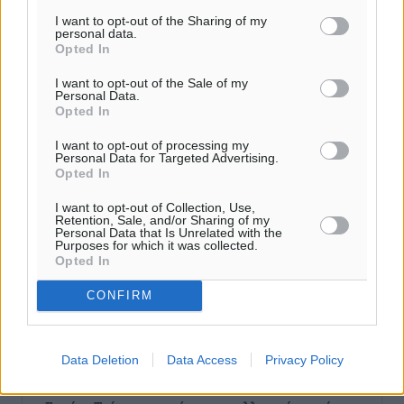
Ροή ειδήσεων
I want to opt-out of the Sharing of my
personal data.
Opted In
Τριήμερο εξόδου: Πάνω από 129.000 επιβάτες
αναχωρούν από Πειραιά, Ραφήνα και Λαύριο
I want to opt-out of the Sale of my
Personal Data.
Ειδήσεις
•
πριν 2 ώρες
Opted In
I want to opt-out of processing my
Τι αλλάζει το χωροταξικό στις τουριστικές επενδύσεις
Personal Data for Targeted Advertising.
Opted In
Τοπικές Ειδήσεις
•
πριν 2 ώρες
I want to opt-out of Collection, Use,
Retention, Sale, and/or Sharing of my
ΥΠΑΑΤ: 12,5 εκατ. ευρώ στις 13 Περιφέρειες για μέτρα
Personal Data that Is Unrelated with the
βιοασφάλειας
Purposes for which it was collected.
Opted In
Τοπικές Ειδήσεις
•
πριν 3 ώρες
CONFIRM
Ποιοι φοιτητές μπορούν να λάβουν ενίσχυση για
στέγη έως 2.500 ευρώ
Ειδήσεις
•
πριν 3 ώρες
Data Deletion
Data Access
Privacy Policy