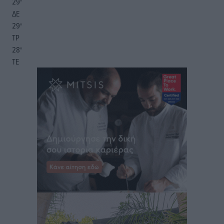
29
°
ΔΕ
29
°
ΤΡ
28
°
ΤΕ