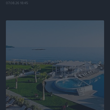
αλλάξει στην Πολιτική Προστασί
07.08.26 18:45
Ειδήσεις
•
πριν 8 ώρες
Άδωνις Γεωργιάδης στον RV: “Στο υπουργείο
εξετάζουμε την θεσμοθέτηση τρίτης κατηγορίας
κινήτρων, ειδικά για τα νοσοκομεία στα νησιά”
Τοπικές Ειδήσεις
•
πριν 8 ώρες
Θετικό κλίμα και κοινό όραμα για την ανάδειξη της
ιστορίας της Ρόδου στο Αεροδρόμιο «Διαγόρας»
Τοπικές Ειδήσεις
•
πριν 9 ώρες
Αντώνης Καμπουράκης: «Ένα σπουδαίο έργο
πολιτισμού για τη Ρόδο, που σχεδιάσαμε και
εξασφαλίσαμε τη χρηματοδότησή του, γίνεται
πραγματικότητα»
Τοπικές Ειδήσεις
•
πριν 9 ώρες