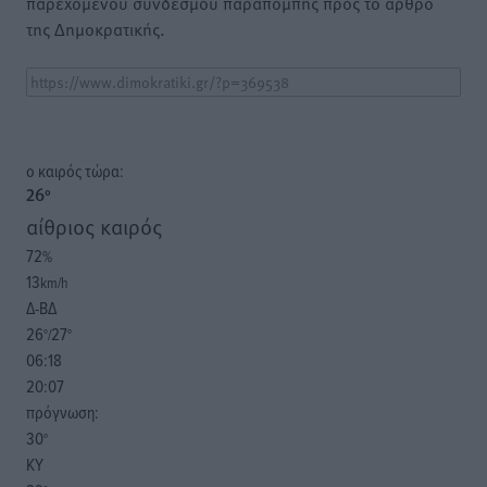
παρεχόμενου συνδέσμου παραπομπής προς το άρθρο
της Δημοκρατικής.
o καιρός τώρα:
26
°
αίθριος καιρός
72
%
13
km/h
Δ-ΒΔ
26
27
°/
°
06:18
20:07
πρόγνωση:
30
°
ΚΥ