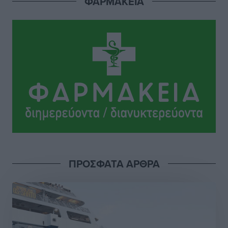
ΦΑΡΜΑΚΕΙΑ
Το Yucatan Show έρχεται στη Ρόδο με τον Frankie
Lluc
Πολιτιστικά
•
πριν 8 ώρες
Σι Τζέι Χάρις: «Να πανηγυρίσουμε πολλές νίκες μαζί»
Αθλητικά
•
πριν 8 ώρες
Ροδήλιος: Ο απολογισμός από το Πανελλήνιο
Πρωτάθλημα Πίστας
Αθλητικά
•
πριν 8 ώρες
Διαγόρας: Μετεγγραφικό ντεμαράζ
ΠΡΟΣΦΑΤΑ ΑΡΘΡΑ
Αθλητικά
•
πριν 8 ώρες
Γ.Σ. Διαγόρας: Εντατική προετοιμασία και επιστροφή
Ρίζου στις Ακαδημίες
Αθλητικά
•
πριν 8 ώρες