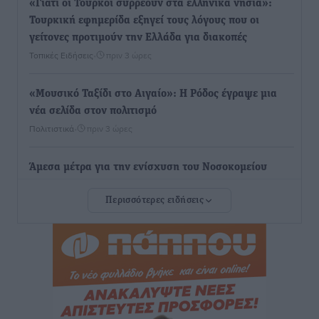
«Γιατί οι Τούρκοι συρρέουν στα ελληνικά νησιά»:
Τουρκική εφημερίδα εξηγεί τους λόγους που οι
γείτονες προτιμούν την Ελλάδα για διακοπές
Τοπικές Ειδήσεις
•
πριν 3 ώρες
«Μουσικό Ταξίδι στο Αιγαίο»: Η Ρόδος έγραψε μια
νέα σελίδα στον πολιτισμό
Πολιτιστικά
•
πριν 3 ώρες
Άμεσα μέτρα για την ενίσχυση του Νοσοκομείου
Ρόδου και αντιμετώπιση των ελλείψεων προσωπικού
Περισσότερες ειδήσεις
ανακοίνωσε ο Άδωνις Γεωργιάδης
Τοπικές Ειδήσεις
•
πριν 4 ώρες
Iατρικός Σύλλογος Ροδου προς Α. Γεωργιάδη:
Στρατηγικές Προτάσεις για την Ενίσχυση της
Δημόσιας Υγείας στη Νησιωτική Ελλάδα και στα
Νοσοκομεία της Γ΄ Ζώνης