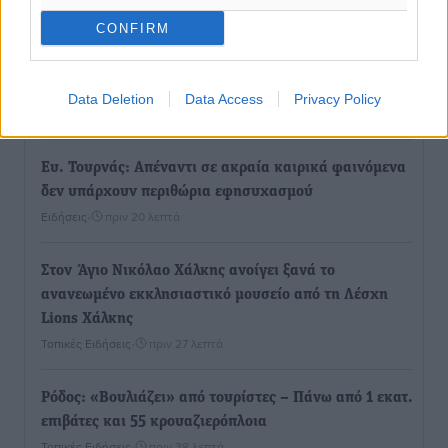
Γιάννης Χατζής για το νέο Ειδικό Χωροταξικό: Οι
CONFIRM
βασικοί οριζόντιοι περιορισμοί παραμένουν –
Κίνδυνος για επενδύσεις, περιουσίες και τοπική
ανάπτυξη
Data Deletion
Data Access
Privacy Policy
Τοπικές Ειδήσεις
•
πριν 13 λεπτά
Ευ. Τουρνάς: Απέναντι σε ακραία καιρικά φαινόμενα
δεν υπάρχουν περιθώρια εφησυχασμού
Ειδήσεις
•
πριν 20 λεπτά
Στον Άγιο Νικόλαο Χάλκης ανοίγει ξανά το
ανανεωμένο εκκλησιαστικό μουσείο από τη Λέσχη
Lions Χάλκης
Τοπικές Ειδήσεις
•
πριν 27 λεπτά
Ρόδος: «Βουλιάζει» από τουρίστες – Πάνω από 1 εκατ.
επιβάτες και 55 κρουαζιερόπλοια
Τοπικές Ειδήσεις
•
πριν 38 λεπτά