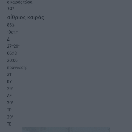
o καιρός τώρα:
30
°
αίθριος καιρός
86
%
10
km/h
Δ
27
29
°/
°
06:18
20:06
πρόγνωση:
31
°
ΚΥ
29
°
ΔΕ
30
°
ΤΡ
29
°
ΤΕ