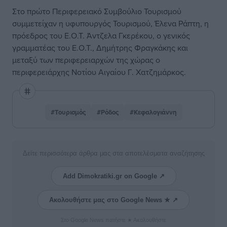
Στο πρώτο Περιφερειακό Συμβούλιο Τουρισμού
συμμετείχαν η υφυπουργός Τουρισμού, Έλενα Ράπτη, η
πρόεδρος του Ε.Ο.Τ. Άντζελα Γκερέκου, ο γενικός
γραμματέας του Ε.Ο.Τ., Δημήτρης Φραγκάκης και
μεταξύ των περιφερειαρχών της χώρας ο
περιφερειάρχης Νοτίου Αιγαίου Γ. Χατζημάρκος.
#Τουρισμός
#Ρόδος
#Κεφαλογιάννη
Δείτε περισσότερα άρθρα μας στα αποτελέσματα αναζήτησης
Add Dimokratiki.gr on Google ↗
Ακολουθήστε μας στο Google News ★ ↗
Στο Google News πατήστε ★ Ακολουθήστε