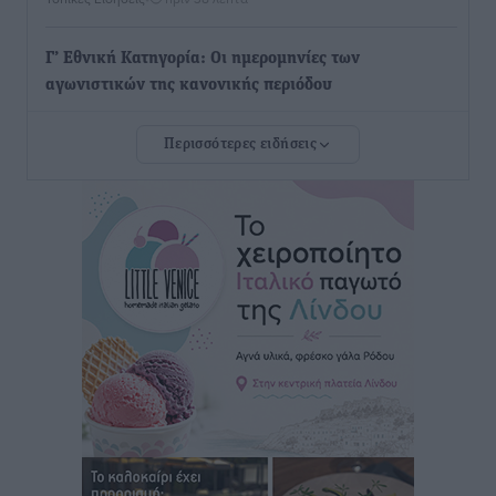
Γ’ Εθνική Κατηγορία: Οι ημερομηνίες των
αγωνιστικών της κανονικής περιόδου
Αθλητικά
•
πριν 6 ώρες
Περισσότερες ειδήσεις
Συνελήφθησαν δύο άτομα στην Κάρπαθο για άγρα
πελατών
Τοπικές Ειδήσεις
•
πριν 6 ώρες
Χωρίς υποχρεωτική παρουσία μικρών στη 12άδα
Αθλητικά
•
πριν 7 ώρες
Ο Πελεκάνος, οι ανεμογεννήτριες και μια κοινότητα
που κανείς δεν ρώτησε
Δημο-Κρίσεις
•
πριν 7 ώρες
Η Ρόδος περιμένει και οι θεσμοί της λογομαχούν