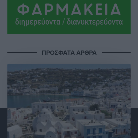
Πολιτιστικά
•
πριν 8 ώρες
Βασίλης Υψηλάντης: Ξεμπλοκάρει η έκδοση και
παραχώρηση οριστικών τίτλων κυριότητας για 224
εργατικές κατοικίες στη Ρόδο
Τοπικές Ειδήσεις
•
πριν 8 ώρες
ΠΡΟΣΦΑΤΑ ΑΡΘΡΑ
ΣΕΓΑΣ: Πιστώθηκαν τα έξοδα μετακίνησης του
Πανελληνίου Πρωταθλήματος Κ20 στα σωματεία
Αθλητικά
•
πριν 8 ώρες
Ευρωπαϊκό Πρωτάθλημα Στίβου: Πότε αγωνίζονται η
Μαγκούλια, η Σπανουδάκη και ο Κριτούλης
Αθλητικά
•
πριν 8 ώρες
Εθνική Παίδων: Ο Χριστοδούλου και η καλύτερη
φουρνιά των τελευταίων ετών