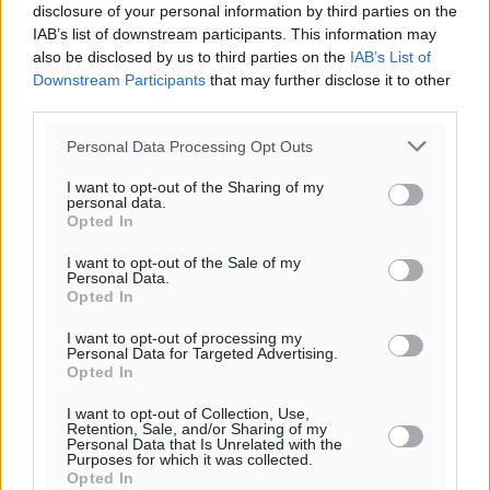
disclosure of your personal information by third parties on the
IAB’s list of downstream participants. This information may
also be disclosed by us to third parties on the
IAB’s List of
Downstream Participants
that may further disclose it to other
third parties.
Personal Data Processing Opt Outs
I want to opt-out of the Sharing of my
personal data.
Opted In
I want to opt-out of the Sale of my
Personal Data.
Opted In
Ροή ειδήσεων
I want to opt-out of processing my
Personal Data for Targeted Advertising.
Opted In
Airbnb vs ξενοδοχεία – Πώς αλλάζει ο χάρτης της
I want to opt-out of Collection, Use,
φιλοξενίας
Retention, Sale, and/or Sharing of my
Personal Data that Is Unrelated with the
Ειδήσεις
•
πριν 4 λεπτά
Purposes for which it was collected.
Opted In