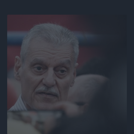
Ειδήσεις
•
πριν 9 ώρες
Πόσοι Ευρωπαίοι «αντέχουν» διακοπές στο εξωτερικό
– Τι ισχύει για Έλληνες
Ειδήσεις
•
πριν 9 ώρες
Βούλγαροι τουρίστες: Λιγότερες διανυκτερεύσεις
στην Ελλάδα, αλλά 18% υψηλότερη δαπάνη ανά
διανυκτέρευση
Ειδήσεις
•
πριν 9 ώρες
Βέλγοι τουρίστες: Στα 547,9 εκατ. ευρώ οι εισπράξεις
για την Ελλάδα
Ειδήσεις
•
πριν 9 ώρες
Οι κανόνες για τουριστική ανάπτυξη –
Κατηγοριοποιήσεις, ρυθμίσεις και όρια