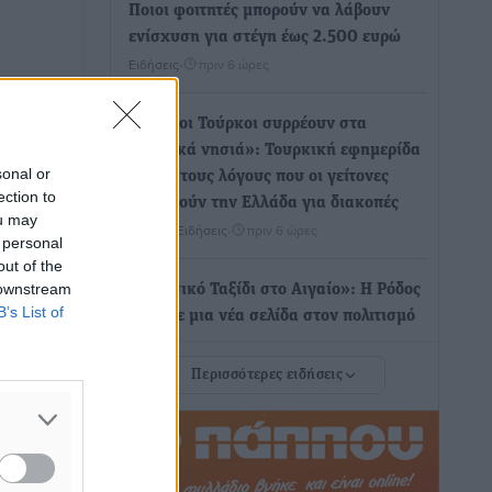
Ποιοι φοιτητές μπορούν να λάβουν
ενίσχυση για στέγη έως 2.500 ευρώ
Ειδήσεις
•
πριν 6 ώρες
«Γιατί οι Τούρκοι συρρέουν στα
ελληνικά νησιά»: Τουρκική εφημερίδα
sonal or
εξηγεί τους λόγους που οι γείτονες
ection to
προτιμούν την Ελλάδα για διακοπές
ou may
Τοπικές Ειδήσεις
•
πριν 6 ώρες
 personal
out of the
 downstream
«Μουσικό Ταξίδι στο Αιγαίο»: Η Ρόδος
B’s List of
έγραψε μια νέα σελίδα στον πολιτισμό
Πολιτιστικά
•
πριν 6 ώρες
Περισσότερες ειδήσεις
Άμεσα μέτρα για την ενίσχυση του
Νοσοκομείου Ρόδου και αντιμετώπιση
των ελλείψεων προσωπικού
ανακοίνωσε ο Άδωνις Γεωργιάδης