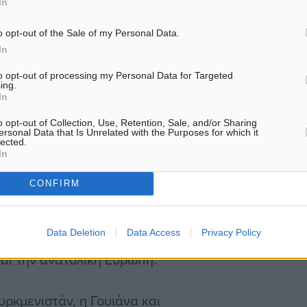
In
φονται, σχεδόν σε όλες
o opt-out of the Sale of my Personal Data.
In
 στους νέους από 15 ως 29
to opt-out of processing my Personal Data for Targeted
ing.
In
o opt-out of Collection, Use, Retention, Sale, and/or Sharing
ιών βρισκόταν στο 11,4%
ersonal Data that Is Unrelated with the Purposes for which it
lected.
καταγράφονται δύο φορές
In
ναίκες.
CONFIRM
α υψηλότερα ποσοστά
Data Deletion
Data Access
Privacy Policy
βρίσκονται κυρίως στη
και την ανατολική Ευρώπη.
υρκμενιστάν, η Γουιάνα και