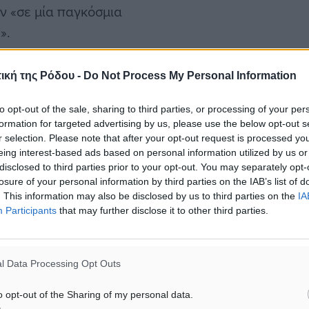
ν «σε μία παγκόσμια
».
 φορές περισσότερες από
ική της Ρόδου -
Do Not Process My Personal Information
to opt-out of the sale, sharing to third parties, or processing of your per
formation for targeted advertising by us, please use the below opt-out s
τους πληθυσμούς του
r selection. Please note that after your opt-out request is processed y
ου υποφέρουν ήδη από την
eing interest-based ads based on personal information utilized by us or
disclosed to third parties prior to your opt-out. You may separately opt-
εται στην έκθεση που
losure of your personal information by third parties on the IAB’s list of
. This information may also be disclosed by us to third parties on the
IA
Participants
that may further disclose it to other third parties.
ωπεύουν το 50% του
ρες και το 71% στις
l Data Processing Opt Outs
o opt-out of the Sharing of my personal data.