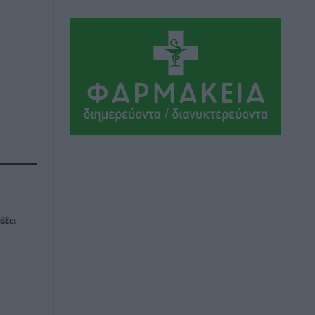
Αθλητικά
•
πριν 9 ώρες
Συνελήφθη 37χρονη στη Ρόδο γιατί
είχε αφήσει τα τρία ανήλικα παιδιά της
χωρίς επιτήρηση
Τοπικές Ειδήσεις
•
πριν 9 ώρες
Σταυρός Καλυθιών: Απέκτησε την
Φωτεινή Πιζάνια
Αθλητικά
•
πριν 10 ώρες
Το Yucatan Show έρχεται στη Ρόδο με
άξει
τον Frankie Lluc
Πολιτιστικά
•
πριν 10 ώρες
Σι Τζέι Χάρις: «Να πανηγυρίσουμε
πολλές νίκες μαζί»