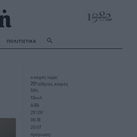
ΠΟΛΙΤΙΣΤΙΚΆ
o καιρός τώρα:
αίθριος καιρός
25
°
59
%
13
km/h
Δ-ΒΔ
25
26
°/
°
06:18
20:07
πρόγνωση: