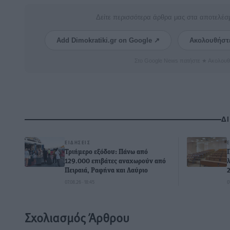
Δείτε περισσότερα άρθρα μας στα αποτελέσ
Add Dimokratiki.gr on Google ↗
Ακολουθήστ
Στο Google News πατήστε ★ Ακολουθ
Δ
ΕΙΔΉΣΕΙΣ
Τριήμερο εξόδου: Πάνω από
129.000 επιβάτες αναχωρούν από
Πειραιά, Ραφήνα και Λαύριο
07.08.26 · 18:45
0
Σχολιασμός Άρθρου