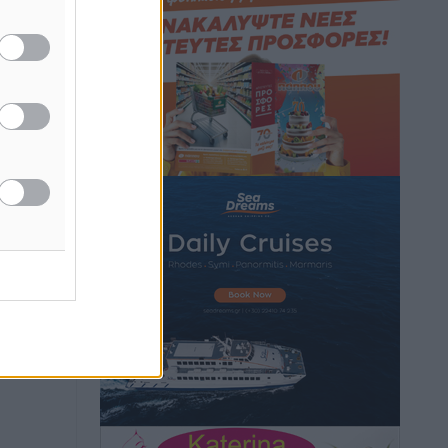
Τοπικές Ειδήσεις
•
πριν 7 ώρες
Iατρικός Σύλλογος Ροδου προς Α.
Γεωργιάδη: Στρατηγικές Προτάσεις για
την Ενίσχυση της Δημόσιας Υγείας στη
Νησιωτική Ελλάδα και στα
Νοσοκομεία της Γ΄ Ζώνης
Τοπικές Ειδήσεις
•
πριν 7 ώρες
Πάνθηρες: Ξεκίνησαν αισιόδοξοι για
την παρθενική “πτήση” τους
Αθλητικά
•
πριν 7 ώρες
Άρης Αρχαγγέλου: Στο πλευρό του
άτυχου Ιάκωβου Θωμά
Αθλητικά
•
πριν 7 ώρες