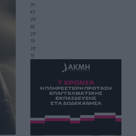
31
°
ΚΥ
29
°
ΔΕ
29
°
ΤΡ
28
°
ΤΕ