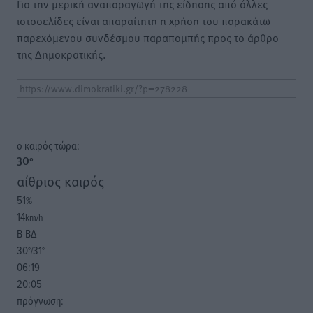
Για την μερική αναπαραγωγή της είδησης από άλλες
ιστοσελίδες είναι απαραίτητη η χρήση του παρακάτω
παρεχόμενου συνδέσμου παραπομπής προς το άρθρο
της Δημοκρατικής.
o καιρός τώρα:
30
°
αίθριος καιρός
51
%
14
km/h
Β-ΒΔ
30
31
°/
°
06:19
20:05
πρόγνωση: