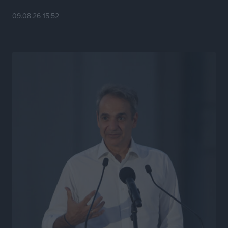
Τσαμπίκα Διαμαντή: Η Ρόδος δεν μπορεί να σχεδιάζει
09.08.26 15:52
το μέλλον της μέσα στην αβεβαιότητα
Συνεντεύξεις
•
πριν 9 ώρες
Η υπογεννητικότητα βάζει λουκέτο σε 11 σχολεία
Πρωτοβάθμιας στα Δωδεκάνησα
Ρεπορτάζ
•
πριν 9 ώρες
Κ. Σπανός: Παρά την αυξημένη τουριστική κίνηση, η
αγορά της Ρόδου κινείται κάτω από τις προσδοκίες
Ρεπορτάζ
•
πριν 9 ώρες
Ο λαγοκέφαλος βρήκε επιτέλους τιμή, μένει να βρεθεί
και σχέδιο
Δημο-Κρίσεις
•
πριν 9 ώρες
Το ΠΑΣΟΚ στα Δωδεκάνησα ψάχνει έξι και του