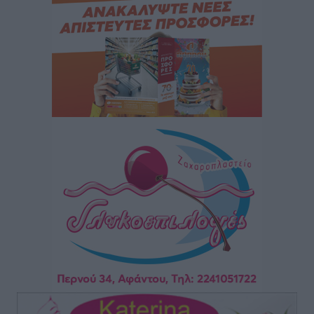
Καιρός: Επιμένουν οι υψηλές θερμοκρασίες – Ισχυρά
μελτέμια έως 9 μποφόρ, σε «Red Code» 6 περιοχές
Τοπικές Ειδήσεις
•
πριν 7 ώρες
Τα φοιτητικά ενοίκια «τινάζουν στον αέρα» τους
οικογενειακούς προϋπολογισμούς
Ειδήσεις
•
πριν 7 ώρες
Δύο νέοι ξενώνες παραδόθηκαν στις Ένοπλες
Δυνάμεις στη νήσο Ρω
Τοπικές Ειδήσεις
•
πριν 7 ώρες
Συνεχίζεται η έξοδος του Αυγούστου – Πάνω από
34.000 αναχωρούν σήμερα μόνο από τον Πειραιά
Ειδήσεις
•
πριν 7 ώρες
Μόνιμες θέσεις στους παιδικούς σταθμούς: Οι