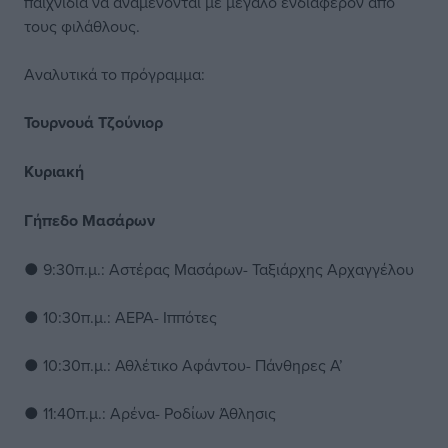
παιχνίδια να αναμένονται με μεγάλο ενδιαφέρον από
τους φιλάθλους.
Αναλυτικά το πρόγραμμα:
Τουρνουά Τζούνιορ
Κυριακή
Γήπεδο Μασάρων
● 9:30π.μ.: Αστέρας Μασάρων- Ταξιάρχης Αρχαγγέλου
● 10:30π.μ.: ΑΕΡΑ- Ιππότες
● 10:30π.μ.: Αθλέτικο Αφάντου- Πάνθηρες Α’
● 11:40π.μ.: Αρένα- Ροδίων Άθλησις