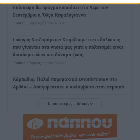
Επίσκεψη θα πραγματοποιήσει στη Λέρο τον
Σεπτέμβριο η Όλγα Κεφαλογιάννη
Τοπικές Ειδήσεις
•
πριν 4 ώρες
Γιώργος Χατζημάρκος: Στηρίζουμε τις εκδηλώσεις
που γίνονται στα νησιά μας γιατί ο πολιτισμός είναι
δικαίωμα όλων και δύναμη ζωής
Τοπικές Ειδήσεις
•
πριν 5 ώρες
Κάρπαθος: Παλιά πυρομαχικά εντοπίστηκαν στο
Αρδάνι – Απαγορεύτηκε η κολύμβηση στην περιοχή
Τοπικές Ειδήσεις
•
πριν 5 ώρες
Περισσότερες ειδήσεις
Τουρνάς για φωτιές: «Κανένα περιθώριο
εφησυχασμού» – Σε πλήρη ετοιμότητα ο μηχανισμός
Ειδήσεις
•
πριν 6 ώρες