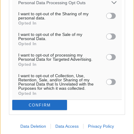
Personal Data Processing Opt Outs
I want to opt-out of the Sharing of my
Ροή ειδήσεων
personal data.
Opted In
I want to opt-out of the Sale of my
Έφυγε από τη ζωή ο επί σειρά ετών εφημέριος στον
Personal Data.
ιερό Ναό του Αγίου Νικολάου Παστίδας Μιχαήλ
Opted In
Καψάλης
I want to opt-out of processing my
Τοπικές Ειδήσεις
•
πριν 1 ώρα
Personal Data for Targeted Advertising.
Opted In
Αποκαλυπτήρια για την «Ατζέντα 2030» από το βήμα
I want to opt-out of Collection, Use,
της ΔΕΘ
Retention, Sale, and/or Sharing of my
Personal Data that Is Unrelated with the
Ειδήσεις
•
πριν 4 ώρες
Purposes for which it was collected.
Opted In
Από την παράδοση της Ρόδου στα ερευνητικά
CONFIRM
εργαστήρια: Το μελεκούνι αποκτά διεθνές
επιστημονικό ενδιαφέρον
Πολιτιστικά
•
πριν 4 ώρες
Data Deletion
Data Access
Privacy Policy