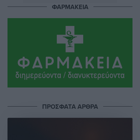
Πού κινούνται οι κρατήσεις last minute σε Ελλάδα
ΦΑΡΜΑΚΕΙΑ
από Γερμανούς
Ειδήσεις
•
πριν 8 ώρες
Οδηγός στη Ρόδο τράκαρε σταθμευμένο αυτοκίνητο,
παρέσυρε 72χρονο και διέφυγε
Τοπικές Ειδήσεις
•
πριν 8 ώρες
Το νέο Ειδικό Χωροταξικό για τον Τουρισμό
ξανασχεδιάζει τον επενδυτικό χάρτη της Ρόδου
Τοπικές Ειδήσεις
•
πριν 9 ώρες
Γιάννης Βασιλάκης: «Η Πρωτοβάθμια Φροντίδα
ΠΡΟΣΦΑΤΑ ΑΡΘΡΑ
Υγείας πρέπει να φτάνει σε κάθε γωνιά – Ενισχύουμε
τις δομές, δεν τις αποδυναμώνουμε»
Συνεντεύξεις
•
πριν 9 ώρες