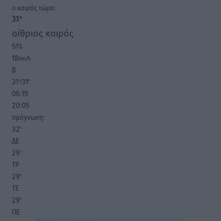
o καιρός τώρα:
31
°
αίθριος καιρός
51
%
18
km/h
Β
31
31
°/
°
06:19
20:05
πρόγνωση:
32
°
ΔΕ
29
°
ΤΡ
29
°
ΤΕ
29
°
ΠΕ