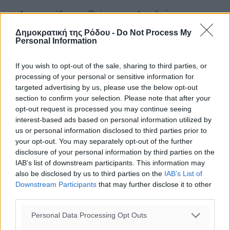
– Δημιουργήθηκε το Πρόγραμμα «Αυτοδιοίκηση –
Κοινωνική Συνοχή -Ισόρροπη Ανάπτυξη» (ΑΚΣΙΑ) για την
Δημοκρατική της Ρόδου -
Do Not Process My
εξόφληση υποχρεώσεων των δήμων που προέρχονται
Personal Information
από δικαστικές αποφάσεις και διαταγές πληρωμής που
έχουν καταστεί τελεσίδικες. Το Πρόγραμμα αυτό
If you wish to opt-out of the sale, sharing to third parties, or
ξεκίνησε τον Φεβρουάριο του 2017 και από τότε μέχρι
processing of your personal or sensitive information for
σήμερα έχουν δοθεί στους ΟΤΑ 134 εκατ. ευρώ.
targeted advertising by us, please use the below opt-out
section to confirm your selection. Please note that after your
opt-out request is processed you may continue seeing
– Τα τελευταία έτη δίνεται έκτακτη οικονομική ενίσχυση
interest-based ads based on personal information utilized by
περίπου 20 εκατ. ευρώ στους συνολικά 88 μικρούς
us or personal information disclosed to third parties prior to
ορεινούς και νησιωτικούς δήμους, προκειμένου να
your opt-out. You may separately opt-out of the further
καλύψουν λειτουργικές δαπάνες ή επενδυτικές
disclosure of your personal information by third parties on the
δραστηριότητες και έργα. Η αρχή έγινε το 2017,
IAB’s list of downstream participants. This information may
συνεχίστηκε το 2018 (συνολικά δόθηκαν 40,5 εκατ.
also be disclosed by us to third parties on the
IAB’s List of
Downstream Participants
that may further disclose it to other
ευρώ) και στο υπουργείο Εσωτερικών διαβεβαιώνουν ότι
third parties.
η έκτακτη βοήθεια θα συνεχιστεί και το 2019.
Personal Data Processing Opt Outs
– Επιπλέον, σε εξέλιξη βρίσκεται η εφαρμογή του