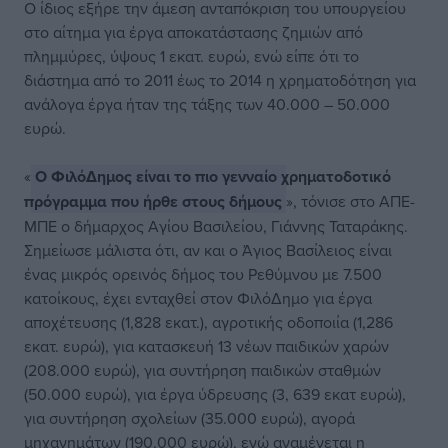
Ο ίδιος εξήρε την άμεση ανταπόκριση του υπουργείου
στο αίτημα για έργα αποκατάστασης ζημιών από
πλημμύρες, ύψους 1 εκατ. ευρώ, ενώ είπε ότι το
διάστημα από το 2011 έως το 2014 η χρηματοδότηση για
ανάλογα έργα ήταν της τάξης των 40.000 – 50.000
ευρώ.
«
Ο ΦιλόΔημος είναι το πιο γενναίο χρηματοδοτικό
πρόγραμμα που ήρθε στους δήμους
», τόνισε στο ΑΠΕ-
ΜΠΕ ο δήμαρχος Αγίου Βασιλείου, Γιάννης Ταταράκης.
Σημείωσε μάλιστα ότι, αν και ο Άγιος Βασίλειος είναι
ένας μικρός ορεινός δήμος του Ρεθύμνου με 7.500
κατοίκους, έχει ενταχθεί στον ΦιλόΔημο για έργα
αποχέτευσης (1,828 εκατ.), αγροτικής οδοποιία (1,286
εκατ. ευρώ), για κατασκευή 13 νέων παιδικών χαρών
(208.000 ευρώ), για συντήρηση παιδικών σταθμών
(50.000 ευρώ), για έργα ύδρευσης (3, 639 εκατ ευρώ),
για συντήρηση σχολείων (35.000 ευρώ), αγορά
μηχανημάτων (190.000 ευρώ), ενώ αναμένεται η