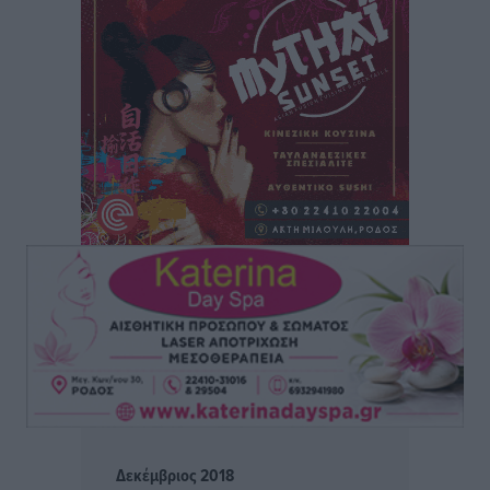
Δύο νέοι ξενώνες παραδόθηκαν στις Ένοπλες
Δυνάμεις στη νήσο Ρω
Τοπικές Ειδήσεις
•
πριν 6 ώρες
Συνεχίζεται η έξοδος του Αυγούστου – Πάνω από
34.000 αναχωρούν σήμερα μόνο από τον Πειραιά
Ειδήσεις
•
πριν 6 ώρες
Μόνιμες θέσεις στους παιδικούς σταθμούς: Οι
προϋποθέσεις, η 24μηνη εμπειρία και οι προθεσμίες
για τους δήμους
Τοπικές Ειδήσεις
•
πριν 6 ώρες
Δεύτερη πηγή εισοδήματος για τους επαγγελματίες
ψαράδες ο αλιευτικός τουρισμός
Ειδήσεις
•
πριν 7 ώρες
Δεκέμβριος 2018