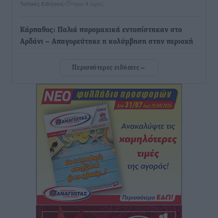
Τοπικές Ειδήσεις
•
πριν 4 ώρες
Κάρπαθος: Παλιά πυρομαχικά εντοπίστηκαν στο
Αρδάνι – Απαγορεύτηκε η κολύμβηση στην περιοχή
Τοπικές Ειδήσεις
•
πριν 4 ώρες
Περισσότερες ειδήσεις
Τουρνάς για φωτιές: «Κανένα περιθώριο
εφησυχασμού» – Σε πλήρη ετοιμότητα ο μηχανισμός
Ειδήσεις
•
πριν 5 ώρες
Καιρός: Επιμένουν οι υψηλές θερμοκρασίες – Ισχυρά
μελτέμια έως 9 μποφόρ, σε «Red Code» 6 περιοχές
Τοπικές Ειδήσεις
•
πριν 6 ώρες
Τα φοιτητικά ενοίκια «τινάζουν στον αέρα» τους
οικογενειακούς προϋπολογισμούς
Ειδήσεις
•
πριν 6 ώρες