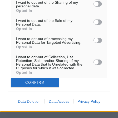
προγράμματος εναρμόνισης των δημοτικών, βρεφικών
I want to opt-out of the Sharing of my
personal data.
και βρεφονηπιακών σταθμών με το νέο θεσμικό πλαίσιο
Opted In
που καθορίζει συγκεκριμένες τεχνικές προδιαγραφές
I want to opt-out of the Sale of my
και όρους καταλληλότητας για τη χορήγηση άδειας
Personal Data.
ίδρυσης και λειτουργίας τους. Ο προϋπολογισμός
Opted In
ανέρχεται σε 95 εκατ. ευρώ, προερχόμενος από
I want to opt-out of processing my
εθνικούς πόρους και με ποσό ανά σταθμό μέχρι 50.000
Personal Data for Targeted Advertising.
ευρώ.
Opted In
I want to opt-out of Collection, Use,
πηγή iefimerida.gr
Retention, Sale, and/or Sharing of my
Personal Data that Is Unrelated with the
Purposes for which it was collected.
Opted In
Δείτε περισσότερα άρθρα μας στα αποτελέσματα αναζήτησης
CONFIRM
Add Dimokratiki.gr on Google ↗
Ακολουθήστε μας στο Google News ★ ↗
Data Deletion
Data Access
Privacy Policy
Στο Google News πατήστε ★ Ακολουθήστε