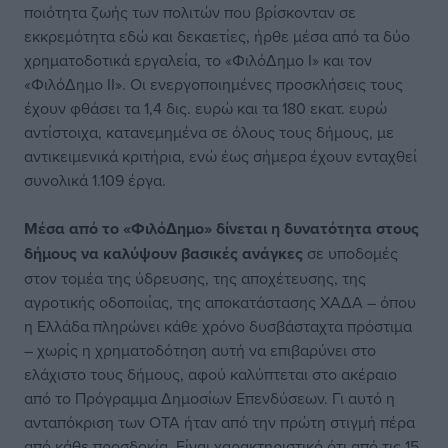
ποιότητα ζωής των πολιτών που βρίσκονταν σε
εκκρεμότητα εδώ και δεκαετίες, ήρθε μέσα από τα δύο
χρηματοδοτικά εργαλεία, το «ΦιλόΔημο Ι» και τον
«ΦιλόΔημο ΙΙ». Οι ενεργοποιημένες προσκλήσεις τους
έχουν φθάσει τα 1,4 δις. ευρώ και τα 180 εκατ. ευρώ
αντίστοιχα, κατανεμημένα σε όλους τους δήμους, με
αντικειμενικά κριτήρια, ενώ έως σήμερα έχουν ενταχθεί
συνολικά 1.109 έργα.
Mέσα από το «ΦιλόΔημο» δίνεται η δυνατότητα στους
δήμους να καλύψουν βασικές ανάγκες
σε υποδομές
στον τομέα της ύδρευσης, της αποχέτευσης, της
αγροτικής οδοποιίας, της αποκατάστασης ΧΑΔΑ – όπου
η Ελλάδα πληρώνει κάθε χρόνο δυσβάσταχτα πρόστιμα
– χωρίς η χρηματοδότηση αυτή να επιβαρύνει στο
ελάχιστο τους δήμους, αφού καλύπτεται στο ακέραιο
από το Πρόγραμμα Δημοσίων Επενδύσεων. Γι αυτό η
ανταπόκριση των ΟΤΑ ήταν από την πρώτη στιγμή πέρα
από κάθε προσδοκία. Είναι χαρακτηριστικό ότι από τις 15