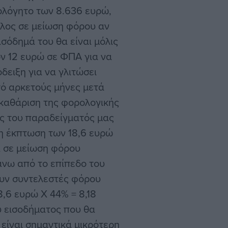
ολόγητο των 8.636 ευρώ,
ελος σε μείωση φόρου αν
ισόδημά του θα είναι μόλις
ον 12 ευρώ σε ΦΠΑ για να
δειξη για να γλιτώσει
τό αρκετούς μήνες μετά
εκκαθάριση της φορολογικής
ς του παραδείγματός μας
 η έκπτωση των 18,6 ευρώ
ί σε μείωση φόρου
πάνω από το επίπεδο του
ουν συντελεστές φόρου
8,6 ευρώ Χ 44% = 8,18
υ εισοδήματος που θα
 είναι σημαντικά μικρότερη