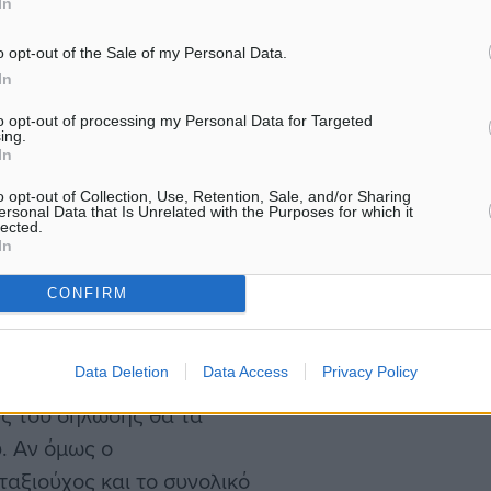
In
ενο άμεσο, ενώ το κέρδος
ται πολλούς μήνες
o opt-out of the Sale of my Personal Data.
In
to opt-out of processing my Personal Data for Targeted
ing.
In
o opt-out of Collection, Use, Retention, Sale, and/or Sharing
κό καθαρής αξίας 50 ευρώ,
ersonal Data that Is Unrelated with the Purposes for which it
lected.
Χ 24%).
In
CONFIRM
λικό απόδειξη θα
 Στη συνέχεια, από την
Data Deletion
Data Access
Privacy Policy
30%, δηλαδή τα 18,6 ευρώ,
ς του δήλωσης θα τα
. Αν όμως ο
αξιούχος και το συνολικό