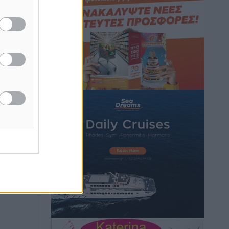
Ρόδος: Τραυματίστηκε 53χρονος
ναυτικός
Τοπικές Ειδήσεις
•
πριν 1 ώρα
Airbnb: Αυξημένα έσοδα στο β’ τρίμηνο
με «όχημα» το Μουντιάλ
Ειδήσεις
•
πριν 1 ώρα
Ενίσχυση των υπηρεσιών υγείας στο
αεροδρόμιο της Ρόδου: «Η πολιτική
βούληση είναι η ενίσχυση, όχι η
αφαίρεση»
Τοπικές Ειδήσεις
•
πριν 2 ώρες
Αρνείται τα πάντα ο 53χρονος
φερόμενος ως λογιστής και μιλά για
σκευωρία γνωστών μεταξύ τους