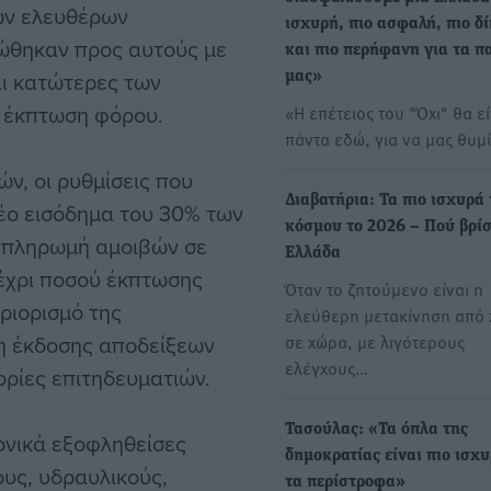
ών ελευθέρων
ισχυρή, πιο ασφαλή, πιο δ
ώθηκαν προς αυτούς με
και πιο περήφανη για τα π
αι κατώτερες των
μας»
 έκπτωση φόρου.
«Η επέτειος του "Όχι" θα εί
πάντα εδώ, για να μας θυμ
ν, οι ρυθμίσεις που
Διαβατήρια: Τα πιο ισχυρά
έο εισόδημα του 30% των
κόσμου το 2026 – Πού βρίσ
 πληρωμή αμοιβών σε
Ελλάδα
έχρι ποσού έκπτωσης
Όταν το ζητούμενο είναι η
ριορισμό της
ελεύθερη μετακίνηση από
η έκδοσης αποδείξεων
σε χώρα, με λιγότερους
ελέγχους…
ορίες επιτηδευματιών.
Τασούλας: «Τα όπλα της
ρονικά εξοφληθείσες
δημοκρατίας είναι πιο ισχ
υς, υδραυλικούς,
τα περίστροφα»