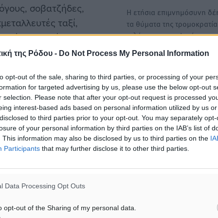
όγους, σοβατζήδες,
Η ετήσια επιμνημόσυνη δέ
μεταλλευτές ταξί,
τα θύματα της τρομοκρατία
τελέστηκε στον Ιερό…
τικής, καθαρίστριες,
δικηγόρους, παιδαγωγούς
ική της Ρόδου -
Do Not Process My Personal Information
Χάρης Θεοχάρης: Η Ελλάδ
 από την ηλεκτρονική
διαθέτει πολύ ισχυρά ατού
to opt-out of the sale, sharing to third parties, or processing of your per
είξεων λιανικών
formation for targeted advertising by us, please use the below opt-out s
Για τα πολύ ισχυρά ατού π
ες επιτηδευματιών.
r selection. Please note that after your opt-out request is processed y
διαθέτει η Ελλάδα μίλησε 
eing interest-based ads based on personal information utilized by us or
Χάρης…
disclosed to third parties prior to your opt-out. You may separately opt-
αι ότι η μείωση του φόρου
losure of your personal information by third parties on the IAB’s list of
νος που ζητά και
. This information may also be disclosed by us to third parties on the
IA
Participants
that may further disclose it to other third parties.
 επαγγελματιών είναι πολύ
ο επιτηδευματίας στην
α ΦΠΑ 24% εφόσον ο
l Data Processing Opt Outs
. Και μάλιστα το κέρδος
o opt-out of the Sharing of my personal data.
έσω της μη έκδοσης