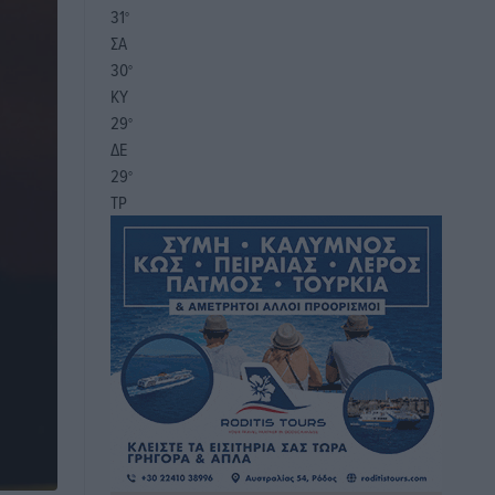
31
°
ΣΑ
30
°
ΚΥ
29
°
ΔΕ
29
°
ΤΡ