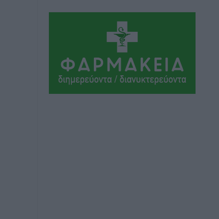
Τοπικές Ειδήσεις
•
πριν 2 ώρες
Δεσμεύσεις χωρίς αντίκρισμα στην
Κρεμαστή
Τοπικές Ειδήσεις
•
πριν 2 ώρες
Τσαμπίκος Καραγιάννης: «Ο
πρωτογενής τομέας μπορεί να
αποτελέσει τη δεύτερη μεγάλη δύναμη
της Ρόδου»
Ρεπορτάζ
•
πριν 2 ώρες
Οικοδομική «ανάσα» στη Ρόδο:
Αυξάνονται οι άδειες, οι επεκτάσεις, οι
ενεργειακές αναβαθμίσεις σε ολόκληρο
το νησί
Ειδήσεις
•
πριν 2 ώρες