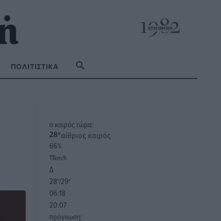
ΠΟΛΙΤΙΣΤΙΚΆ
o καιρός τώρα:
αίθριος καιρός
28
°
66
%
11
km/h
Δ
28
29
°/
°
06:18
20:07
πρόγνωση: