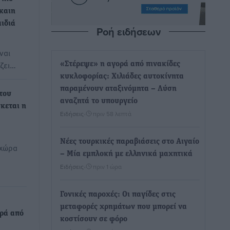
ίκαιη
αιδιά
Ροή ειδήσεων
ναι
ίζει…
«Στέρεψε» η αγορά από πινακίδες
κυκλοφορίας: Χιλιάδες αυτοκίνητα
παραμένουν αταξινόμητα – Λύση
 του
αναζητά το υπουργείο
κεται η
Ειδήσεις
•
πριν 58 λεπτά
Νέες τουρκικές παραβιάσεις στο Αιγαίο
 χώρα
– Μία εμπλοκή με ελληνικά μαχητικά
Ειδήσεις
•
πριν 1 ώρα
Γονικές παροχές: Οι παγίδες στις
μεταφορές χρημάτων που μπορεί να
υρά από
κοστίσουν σε φόρο