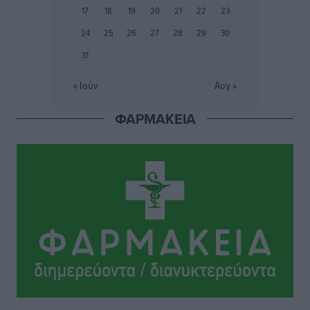
17
18
19
20
21
22
23
Το στενό της Κρεμαστής μπήκε στη λίστα των 7
24
25
26
27
28
29
30
θαυμάτων της αναμονής
31
Δημο-Κρίσεις
•
πριν 19 ώρες
« Ιούν
Αυγ »
ΣΕΤΕ: Σημαντική θεσμική εξέλιξη η ΚΥΑ για το ΕΧΠ
για τον τουρισμό
ΦΑΡΜΑΚΕΙΑ
Ειδήσεις
•
πριν 19 ώρες
Γ. Χατζημάρκος: “Δύο μεγάλες δεσμεύσεις
Γεωργιάδη” – Κίνητρα για τους γιατρούς των νησιών
και συνεργασία Ρόδου με το Αττικόν για το
Ακτινοθεραπευτικό
Τοπικές Ειδήσεις
•
πριν 19 ώρες
Σούπερ μάρκετ: Διευρύνεται η εθνική πρωτοβουλία
για τις τιμές – Eρχονται νέες συμμετοχές εταιρειών
Ειδήσεις
•
πριν 19 ώρες