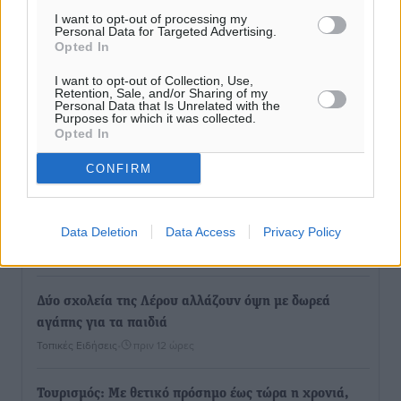
I want to opt-out of processing my
Personal Data for Targeted Advertising.
Opted In
I want to opt-out of Collection, Use,
Retention, Sale, and/or Sharing of my
Personal Data that Is Unrelated with the
Purposes for which it was collected.
Opted In
Ροή ειδήσεων
CONFIRM
Καιρός «hot – dry – windy» τις επόμενες 48 ώρες στη
χώρα
Data Deletion
Data Access
Privacy Policy
Ειδήσεις
•
πριν 11 ώρες
Δύο σχολεία της Λέρου αλλάζουν όψη με δωρεά
αγάπης για τα παιδιά
Τοπικές Ειδήσεις
•
πριν 12 ώρες
Τουρισμός: Με θετικό πρόσημο έως τώρα η χρονιά,