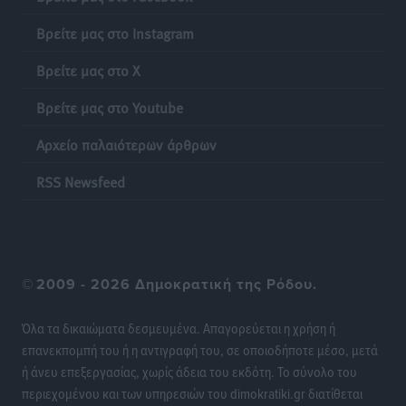
Πιλοτικό πρόγραμμα για την αντιμετώπιση του
Βρείτε μας στο Instagram
λαγοκέφαλου σε Νότιο Αιγαίο και Κρήτη
Βρείτε μας στο X
Τοπικές Ειδήσεις
•
πριν 23 ώρες
Βρείτε μας στο Youtube
Οι θαυματουργές Παναγίες της Δωδεκανήσου: Τα
Αρχείο παλαιότερων άρθρων
προσωνύμια και οι θρύλοι
Ρεπορτάζ
•
πριν 23 ώρες
RSS Newsfeed
©
2009 - 2026 Δημοκρατική της Ρόδου.
Όλα τα δικαιώματα δεσμευμένα. Απαγορεύεται η χρήση ή
επανεκπομπή του ή η αντιγραφή του, σε οποιοδήποτε μέσο, μετά
ή άνευ επεξεργασίας, χωρίς άδεια του εκδότη. Το σύνολο του
περιεχομένου και των υπηρεσιών του dimokratiki.gr διατίθεται