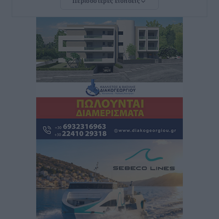
Περισσότερες ειδήσεις
Ευ. Τουρνάς: Απέναντι σε ακραία καιρικά φαινόμενα
δεν υπάρχουν περιθώρια εφησυχασμού
Ειδήσεις
•
πριν 13 ώρες
Στον Άγιο Νικόλαο Χάλκης ανοίγει ξανά το
ανανεωμένο εκκλησιαστικό μουσείο από τη Λέσχη
Lions Χάλκης
Τοπικές Ειδήσεις
•
πριν 13 ώρες
Ρόδος: «Βουλιάζει» από τουρίστες – Πάνω από 1 εκατ.
επιβάτες και 55 κρουαζιερόπλοια
Τοπικές Ειδήσεις
•
πριν 13 ώρες
Γ’ Εθνική Κατηγορία: Οι ημερομηνίες των
αγωνιστικών της κανονικής περιόδου
Αθλητικά
•
πριν 18 ώρες