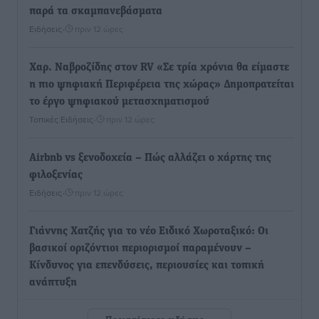
παρά τα σκαμπανεβάσματα
Ειδήσεις
•
πριν 12 ώρες
Χαρ. Ναβροζίδης στον RV «Σε τρία χρόνια θα είμαστε
η πιο ψηφιακή Περιφέρεια της χώρας» Δημοπρατείται
το έργο ψηφιακού μετασχηματισμού
Τοπικές Ειδήσεις
•
πριν 12 ώρες
Airbnb vs ξενοδοχεία – Πώς αλλάζει ο χάρτης της
φιλοξενίας
Ειδήσεις
•
πριν 12 ώρες
Γιάννης Χατζής για το νέο Ειδικό Χωροταξικό: Οι
βασικοί οριζόντιοι περιορισμοί παραμένουν –
Κίνδυνος για επενδύσεις, περιουσίες και τοπική
ανάπτυξη
Τοπικές Ειδήσεις
•
πριν 12 ώρες