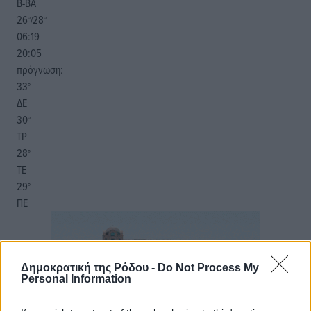
Β-ΒΑ
26
28
°/
°
06:19
20:05
πρόγνωση:
33
°
ΔΕ
30
°
ΤΡ
28
°
ΤΕ
29
°
ΠΕ
Δημοκρατική της Ρόδου -
Do Not Process My
Personal Information