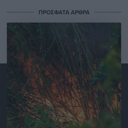
ΠΡΟΣΦΑΤΑ ΑΡΘΡΑ
Συνελήφθησαν έξι άτομα για ηχορύπανση από
καταστήματα στο Νότιο Αιγαίο
Τοπικές Ειδήσεις
•
πριν 20 ώρες
15 Αυγούστου 2026: Πώς θα πληρωθούν όσοι
εργαστούν την αργία – Τι ισχύει για πενθήμερο,
εξαήμερο και άδειες
Ειδήσεις
•
πριν 20 ώρες
Πλούσιο πολιτιστικό πρόγραμμα τον Αύγουστο από
τον Δήμο Ρόδου
Πολιτιστικά
•
πριν 20 ώρες
Βασίλης Υψηλάντης: Ξεμπλοκάρει η έκδοση και
παραχώρηση οριστικών τίτλων κυριότητας για 224
εργατικές κατοικίες στη Ρόδο