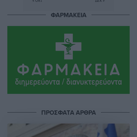
Ειδήσεις
•
πριν 3 ώρες
ΦΑΡΜΑΚΕΙΑ
Το εκλογικό ρολόι του Μαξίμου χτυπά τέλη Μαΐου του
2027
Τοπικές Ειδήσεις
•
πριν 4 ώρες
ΦΟΔΣΑ Νοτίου Αιγαίου: «Δεν ζητάμε ασυλία – ζητάμε
θεσμική προστασία της αυτοδιοίκησης»
Τοπικές Ειδήσεις
•
πριν 4 ώρες
Στη διαδικασία της απευθείας διαπραγμάτευσης ο
Δήμος Ρόδου για τη ναυαγοσωστική κάλυψη των
παραλιών
Τοπικές Ειδήσεις
•
πριν 4 ώρες
ΠΡΟΣΦΑΤΑ ΑΡΘΡΑ
Στο Αυτόφωρο 47χρονος που φέρεται να απείλησε τη
70χρονη μητέρα του όταν εκείνη αρνήθηκε να του