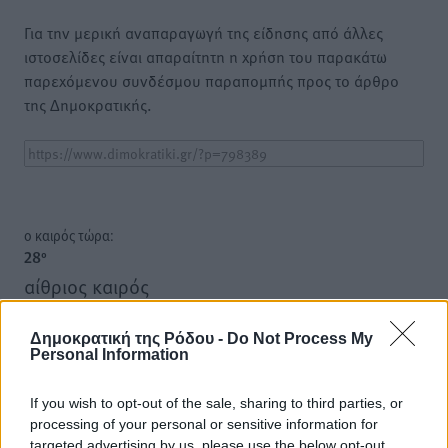
Για την μερική αναπαραγωγή της είδησης από άλλες
ιστοσελίδες είναι απαραίτητη η χρήση του παρακάτω
παρεχόμενου συνδέσμου παραπομπής προς το άρθρο
της Δημοκρατικής.
o καιρός τώρα:
28
°
αίθριος καιρός
49
%
14
km/h
Δημοκρατική της Ρόδου -
Do Not Process My
Personal Information
Δ-ΝΔ
29
31
°/
°
If you wish to opt-out of the sale, sharing to third parties, or
06:17
processing of your personal or sensitive information for
20:08
targeted advertising by us, please use the below opt-out