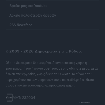
ο 8ος Γερμανός που αγνοούνταν μετά την παράσυρσή
Βρείτε μας στο Youtube
ιστιοφόρου
Τοπικές Ειδήσεις
•
πριν 19 ώρες
Αρχείο παλαιότερων άρθρων
RSS Newsfeed
Ερώτηση στην Ευρωπαϊκή Επιτροπή για τις
αλλεπάλληλες πυρκαγιές που ξεσπούν από μονάδες
ανακύκλωσης και ΧΥΤΑ και την επικίνδυνη έκθεση
σε καρκινογόνες τοξικές ουσίες
Ειδήσεις
•
πριν 20 ώρες
©
2009 - 2026 Δημοκρατική της Ρόδου.
Όλα τα δικαιώματα δεσμευμένα. Απαγορεύεται η χρήση ή
Συλλυπητήριο μήνυμα του Δημάρχου Ρόδου
επανεκπομπή του ή η αντιγραφή του, σε οποιοδήποτε μέσο, μετά
Αλέξανδρου Κολιάδη για την απώλεια του Θοδωρή
ή άνευ επεξεργασίας, χωρίς άδεια του εκδότη. Το σύνολο του
Παπαθεοδώρου
περιεχομένου και των υπηρεσιών του dimokratiki.gr διατίθεται
Τοπικές Ειδήσεις
•
πριν 20 ώρες
στους επισκέπτες αυστηρά για προσωπική χρήση.
Αναγέννηση Ασφενδιού: Με Ζαχαρία Ήλιο κάτω από
MHT: 232004
τα δοκάρια
Αθλητικά
•
πριν 20 ώρες