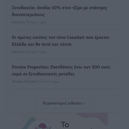
Ξενοδοχεία: Ανοδος 10% στον τζίρο με στάσιμες
διανυκτερεύσεις
Ειδήσεις
•
πριν 1 ώρα
Οι πρώτες εικόνες του νέου Canadair που έρχεται
Ελλάδα και θα πετά και νύχτα
Ειδήσεις
•
πριν 1 ώρα
Premia Properties: Επενδύσεις άνω των 500 εκατ.
ευρώ σε ξενοδοχειακές μονάδες
Τοπικές Ειδήσεις
•
πριν 1 ώρα
Αυξήθηκαν οι Ελληνες που αποφάσισαν να
Περισσότερες ειδήσεις
διακόψουν το κάπνισμα
Ειδήσεις
•
πριν 1 ώρα
Έκτακτο επίδομα παιδιού: Έως 10 Αυγούστου η