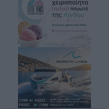
προθεσμία για ΑΦΜ – Ποιοι πάνε ταμείο
Ειδήσεις
•
πριν 1 ώρα
ASTYBUS: 27.642 διαδρομές στην Αστυπάλαια – Το
«έξυπνο» μοντέλο μετακίνησης που έγινε μέρος της
καθημερινότητας
Τοπικές Ειδήσεις
•
πριν 2 ώρες
Ερώτηση Μπελέρη σε Κομισιόν για τη δημιουργία
«σύγχρονου Ευρωπαϊκού Ταμείου Αντιμετώπισης
Φυσικών Καταστροφών»
Ειδήσεις
•
πριν 3 ώρες
Έκκληση γονέων για να λειτουργήσει ο
Βρεφονηπιακός Σταθμός Κάσου
Τοπικές Ειδήσεις
•
πριν 3 ώρες